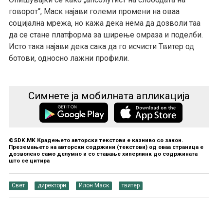
говорот“, Маск најави големи промени на оваа
социјална мрежа, но кажа дека нема да дозволи таа
да се стане платформа за ширење омраза и поделби.
Исто така најави дека сака да го исчисти Твитер од
ботови, односно лажни профили.
Симнете ја мобилната апликација
©SDK.MK Крадењето авторски текстови е казниво со закон.
Преземањето на авторски содржини (текстови) од оваа страница е
дозволено само делумно и со ставање хиперлинк до содржината
што се цитира
Свет
директори
Илон Маск
твитер