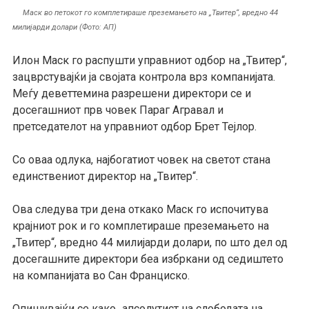
Маск во петокот го комплетираше преземањето на „Твитер“, вредно 44
милијарди долари (Фото: АП)
Илон Маск го распушти управниот одбор на „Твитер“,
зацврстувајќи ја својата контрола врз компанијата.
Меѓу деветтемина разрешени директори се и
досегашниот прв човек Параг Агравал и
претседателот на управниот одбор Брет Тејлор.
Со оваа одлука, најбогатиот човек на светот стана
единствениот директор на „Твитер“.
Ова следува три дена откако Маск го испочитува
крајниот рок и го комплетираше преземањето на
„Твитер“, вредно 44 милијарди долари, по што дел од
досегашните директори беа избркани од седиштето
на компанијата во Сан Франциско.
Опишувајќи се како „апсолутист на слободата на