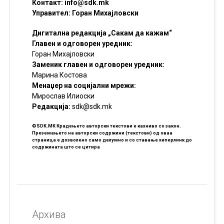
Контакт:
info@sdk.mk
Управител: Горан Михајловски
Дигитална редакција „Сакам да кажам“
Главен и одговорен уредник:
Горан Михајловски
Заменик главен и одговорен уредник:
Марина Костова
Менаџер на социјални мрежи:
Мирослав Илиоски
Редакцијa:
sdk@sdk.mk
©SDK.MK Крадењето авторски текстови е казниво со закон.
Преземањето на авторски содржини (текстови) од оваа
страница е дозволено само делумно и со ставање хиперлинк до
содржината што се цитира
Архива