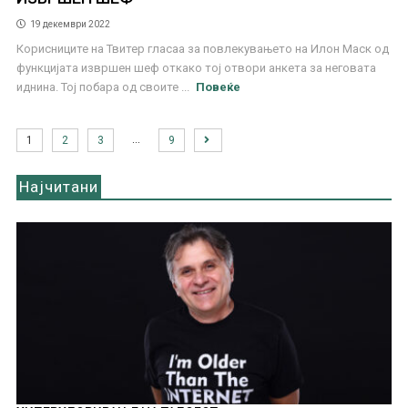
19 декември 2022
Корисниците на Твитер гласаа за повлекувањето на Илон Маск од
функцијата извршен шеф откако тој отвори анкета за неговата
иднина. Тој побара од своите ...
Повеќе
…
1
2
3
9
Најчитани