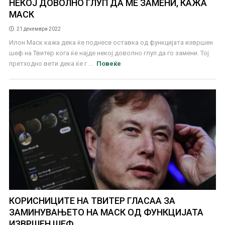
НЕКОЈ ДОВОЛНО ГЛУП ДА МЕ ЗАМЕНИ, КАЖА
МАСК
21 декември 2022
Илон Маск кажа дека ќе поднесе оставка од функцијата извршен
шеф на Твитер кога ќе најде некој доволно глуп да го замени. Тој
претходно вети дека ќе г ...
Повеќе
КОРИСНИЦИТЕ НА ТВИТЕР ГЛАСАА ЗА
ЗАМИНУВАЊЕТО НА МАСК ОД ФУНКЦИЈАТА
ИЗВРШЕН ШЕФ