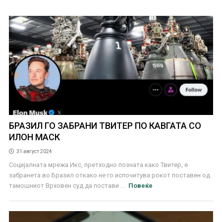
БРАЗИЛ ГО ЗАБРАНИ ТВИТЕР ПО КАВГАТА СО
ИЛОН МАСК
31 август 2024
Социјалната мрежа Икс, претходно позната како Твитер, е
забранета во Бразил откако не го испочитува рокот поставен од
тамошниот Врховен суд да постави ...
Повеќе