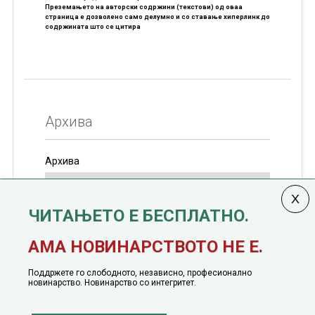
Преземањето на авторски содржини (текстови) од оваа
страница е дозволено само делумно и со ставање хиперлинк до
содржината што се цитира
Архива
Архива
ЧИТАЊЕТО Е БЕСПЛАТНО.
Колумната
САКАМ ДА КАЖАМ
излегува од 12
АМА НОВИНАРСТВОТО НЕ Е.
јануари, 1991 година
Поддржете го слободното, независно, професионално
новинарство. Новинарство со интегритет.