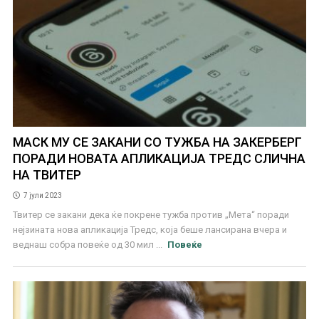
МАСК МУ СЕ ЗАКАНИ СО ТУЖБА НА ЗАКЕРБЕРГ
ПОРАДИ НОВАТА АПЛИКАЦИЈА ТРЕДС СЛИЧНА
НА ТВИТЕР
7 јули 2023
Твитер се закани дека ќе покрене тужба против „Мета“ поради
нејзината нова апликација Тредс, која беше лансирана вчера и
веднаш собра повеќе од 30 мил ...
Повеќе