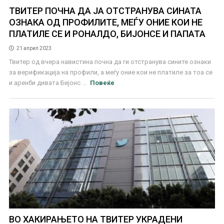
ТВИТЕР ПОЧНА ДА ЈА ОТСТРАНУВА СИНАТА
ОЗНАКА ОД ПРОФИЛИТЕ, МЕЃУ ОНИЕ КОИ НЕ
ПЛАТИЛЕ СЕ И РОНАЛДО, БИЈОНСЕ И ПАПАТА
21 април 2023
Твитер од вчера навистина почна да ги отстранува сините ознаки
за верификација на профили, а меѓу оние кои не платиле за тоа се
и аренби дивата Бијонс ...
Повеќе
ВО ХАКИРАЊЕТО НА ТВИТЕР УКРАДЕНИ