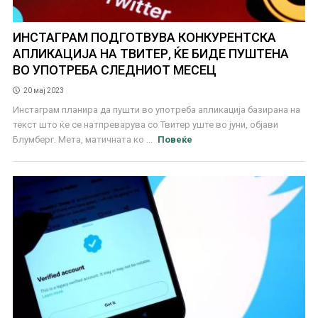
ИНСТАГРАМ ПОДГОТВУВА КОНКУРЕНТСКА
АПЛИКАЦИЈА НА ТВИТЕР, ЌЕ БИДЕ ПУШТЕНА
ВО УПОТРЕБА СЛЕДНИОТ МЕСЕЦ
20 мај 2023
Инстаграм планира да пушти во употреба апликација базирана на
текст што ќе се натпреварува со Твитер уште во јуни, објави
Блумберг. Мета, матичната ко ...
Повеќе