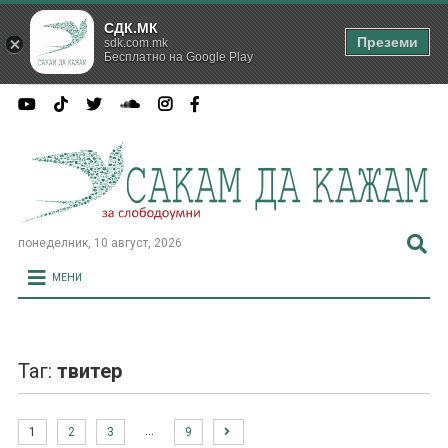
СДК.МК
Преземи
sdk.com.mk
Бесплатно на Google Play
понеделник, 10 август, 2026
МЕНИ
Таг:
твитер
…
1
2
3
9