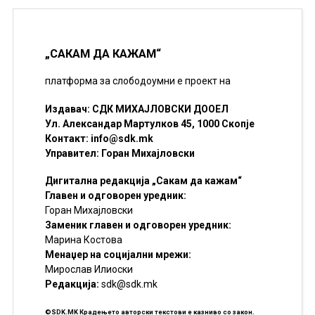
„САКАМ ДА КАЖАМ“
платформа за слободоумни е проект на
Издавач: СДК МИХАЈЛОВСКИ ДООЕЛ
Ул. Александар Мартулков 45, 1000 Скопје
Контакт:
info@sdk.mk
Управител: Горан Михајловски
Дигитална редакција „Сакам да кажам“
Главен и одговорен уредник:
Горан Михајловски
Заменик главен и одговорен уредник:
Марина Костова
Менаџер на социјални мрежи:
Мирослав Илиоски
Редакцијa:
sdk@sdk.mk
©SDK.MK Крадењето авторски текстови е казниво со закон.