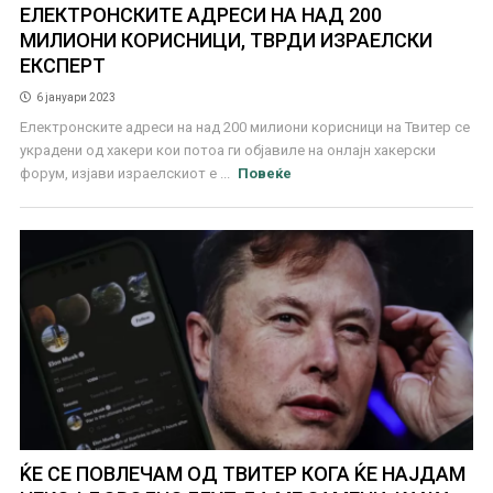
ЕЛЕКТРОНСКИТЕ АДРЕСИ НА НАД 200
МИЛИОНИ КОРИСНИЦИ, ТВРДИ ИЗРАЕЛСКИ
ЕКСПЕРТ
6 јануари 2023
Електронските адреси на над 200 милиони корисници на Твитер се
украдени од хакери кои потоа ги објавиле на онлајн хакерски
форум, изјави израелскиот е ...
Повеќе
ЌЕ СЕ ПОВЛЕЧАМ ОД ТВИТЕР КОГА ЌЕ НАЈДАМ