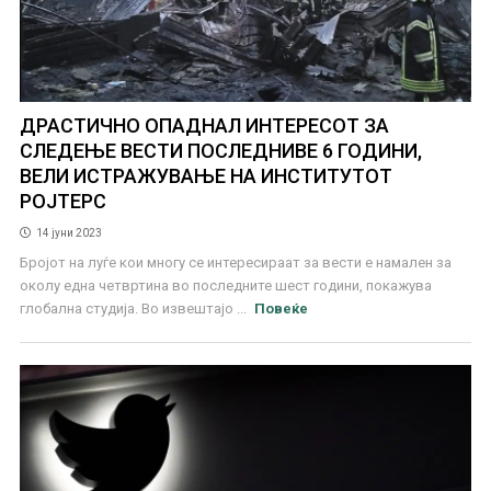
ДРАСТИЧНО ОПАДНАЛ ИНТЕРЕСОТ ЗА
СЛЕДЕЊЕ ВЕСТИ ПОСЛЕДНИВЕ 6 ГОДИНИ,
ВЕЛИ ИСТРАЖУВАЊЕ НА ИНСТИТУТОТ
РОЈТЕРС
14 јуни 2023
Бројот на луѓе кои многу се интересираат за вести е намален за
околу една четвртина во последните шест години, покажува
глобална студија. Во извештајо ...
Повеќе