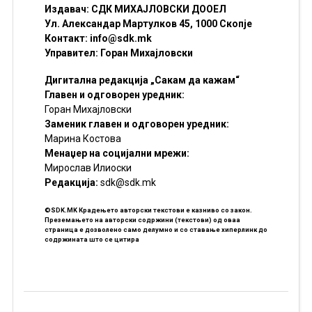
Издавач: СДК МИХАЈЛОВСКИ ДООЕЛ
Ул. Александар Мартулков 45, 1000 Скопје
Контакт:
info@sdk.mk
Управител: Горан Михајловски
Дигитална редакција „Сакам да кажам“
Главен и одговорен уредник:
Горан Михајловски
Заменик главен и одговорен уредник:
Марина Костова
Менаџер на социјални мрежи:
Мирослав Илиоски
Редакцијa:
sdk@sdk.mk
©SDK.MK Крадењето авторски текстови е казниво со закон.
Преземањето на авторски содржини (текстови) од оваа
страница е дозволено само делумно и со ставање хиперлинк до
содржината што се цитира