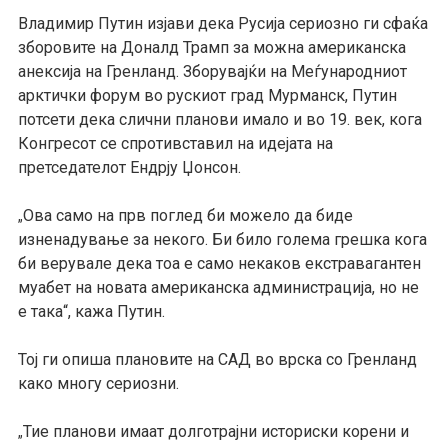
Владимир Путин изјави дека Русија сериозно ги сфаќа
зборовите на Доналд Трамп за можна американска
анексија на Гренланд. Зборувајќи на Меѓународниот
арктички форум во рускиот град Мурманск, Путин
потсети дека слични планови имало и во 19. век, кога
Конгресот се спротивставил на идејата на
претседателот Ендрју Џонсон.
Ова само на прв поглед би можело да биде
„
изненадување за некого. Би било голема грешка кога
би верувале дека тоа е само некаков екстравагантен
муабет на новата американска администрација, но не
е така“, кажа Путин.
Тој ги опиша плановите на САД во врска со Гренланд
како многу сериозни.
Тие планови имаат долготрајни историски корени и
„