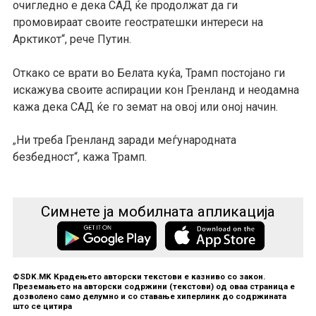
очигледно е дека САД ќе продолжат да ги
промовираат своите геостратешки интереси на
Арктикот“, рече Путин.
Откако се врати во Белата куќа, Трамп постојано ги
искажува своите аспирации кон Гренланд и неодамна
кажа дека САД ќе го земат на овој или оној начин.
Ни треба Гренланд заради меѓународната
„
безбедност“, кажа Трамп.
Симнете ја мобилната апликација
©SDK.MK Крадењето авторски текстови е казниво со закон.
Преземањето на авторски содржини (текстови) од оваа страница е
дозволено само делумно и со ставање хиперлинк до содржината
што се цитира