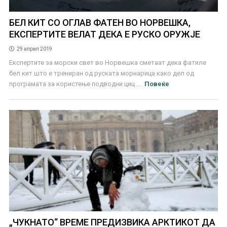
БЕЛ КИТ СО ОГЛАВ ФАТЕН ВО НОРВЕШКА,
ЕКСПЕРТИТЕ ВЕЛАТ ДЕКА Е РУСКО ОРУЖЈЕ
29 април 2019
Експертите за морски свет во Норвешка сметаат дека фатиле
бел кит што е трениран од руската морнарица како дел од
програмата за користење подводни циц ...
Повеќе
„ЧУКНАТО“ ВРЕМЕ ПРЕДИЗВИКА АРКТИКОТ ДА