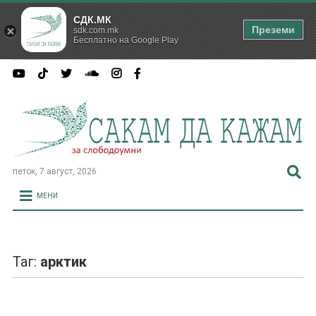
СДК.МК
Преземи
sdk.com.mk
Бесплатно на Google Play
петок, 7 август, 2026
МЕНИ
Таг:
арктик