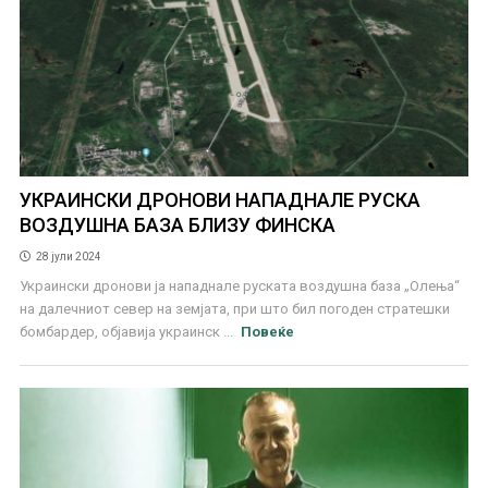
УКРАИНСКИ ДРОНОВИ НАПАДНАЛЕ РУСКА
ВОЗДУШНА БАЗА БЛИЗУ ФИНСКА
28 јули 2024
Украински дронови ја нападнале руската воздушна база „Олења“
на далечниот север на земјата, при што бил погоден стратешки
бомбардер, објавија украинск ...
Повеќе