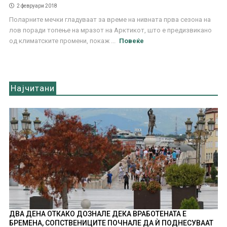
2 февруари 2018
Поларните мечки гладуваат за време на нивната прва сезона на
лов поради топење на мразот на Арктикот, што е предизвикано
од климатските промени, покаж ...
Повеќе
Најчитани
ДВА ДЕНА ОТКАКО ДОЗНАЛЕ ДЕКА ВРАБОТЕНАТА Е
БРЕМЕНА, СОПСТВЕНИЦИТЕ ПОЧНАЛЕ ДА Ѝ ПОДНЕСУВААТ