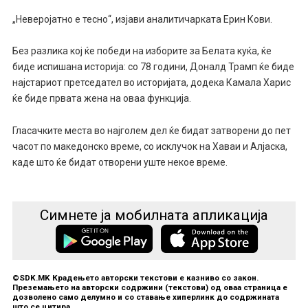
„Неверојатно е тесно“, изјави аналитичарката Ерин Кови.
Без разлика кој ќе победи на изборите за Белата куќа, ќе
биде испишана историја: со 78 години, Доналд Трамп ќе биде
најстариот претседател во историјата, додека Камала Харис
ќе биде првата жена на оваа функција.
Гласачките места во најголем дел ќе бидат затворени до пет
часот по македонско време, со исклучок на Хаваи и Алјаска,
каде што ќе бидат отворени уште некое време.
Симнете ја мобилната апликација
©SDK.MK Крадењето авторски текстови е казниво со закон.
Преземањето на авторски содржини (текстови) од оваа страница е
дозволено само делумно и со ставање хиперлинк до содржината
што се цитира