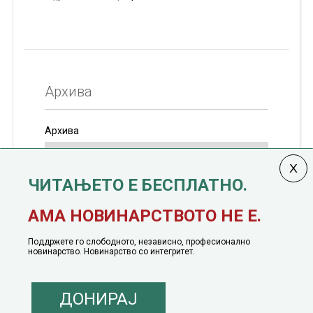
Архива
Архива
ЧИТАЊЕТО Е БЕСПЛАТНО.
Колумната
САКАМ ДА КАЖАМ
излегува од 12
АМА НОВИНАРСТВОТО НЕ Е.
јануари, 1991 година
Поддржете го слободното, независно, професионално
новинарство. Новинарство со интегритет.
ДОНИРАЈ