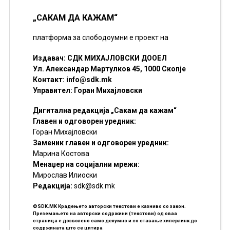
„САКАМ ДА КАЖАМ“
платформа за слободоумни е проект на
Издавач: СДК МИХАЈЛОВСКИ ДООЕЛ
Ул. Александар Мартулков 45, 1000 Скопје
Контакт:
info@sdk.mk
Управител: Горан Михајловски
Дигитална редакција „Сакам да кажам“
Главен и одговорен уредник:
Горан Михајловски
Заменик главен и одговорен уредник:
Марина Костова
Менаџер на социјални мрежи:
Мирослав Илиоски
Редакцијa:
sdk@sdk.mk
©SDK.MK Крадењето авторски текстови е казниво со закон.
Преземањето на авторски содржини (текстови) од оваа
страница е дозволено само делумно и со ставање хиперлинк до
содржината што се цитира