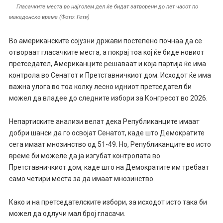
Гласачките места во најголем дел ќе бидат затворени до пет часот по
македонско време (Фото: Гети)
Во американските сојузни држави постепено почнаа да се
отвораат гласачките места, а покрај тоа кој ќе биде новиот
претседател, Американците решаваат и која партија ќе има
контрола во Сенатот и Претставничкиот дом. Исходот ќе има
важна улога во тоа колку лесно идниот претседател би
можел да владее до следните избори за Конгресот во 2026.
Непартиските анализи велат дека Републиканците имаат
добри шанси да го освојат Сенатот, каде што Демократите
сега имаат мнозинство од 51-49. Но, Републиканците во исто
време би можеле да ја изгубат контролата во
Претставничкиот дом, каде што на Демократите им требаат
само четири места за да имаат мнозинство.
Како и на претседателските избори, за исходот исто така би
можел да одлучи мал број гласачи.