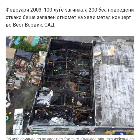
Февруари 2003: 100 луѓе загинаа, а 200 беа повредени
откако беше запален огномет на хеви метал концерт
во Вест Ворвик, САД.
36 луѓе починаа во пожарот во Оукленд, Калифорнија, што избувна во