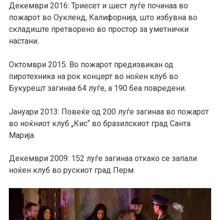
Декември 2016: Триесет и шест луѓе починаа во
пожарот во Оукленд, Калифорнија, што избувна во
складиште претворено во простор за уметнички
настани.
Октомври 2015: Во пожарот предизвикан од
пиротехника на рок концерт во ноќен клуб во
Букурешт загинаа 64 луѓе, а 190 беа повредени.
Јануари 2013: Повеќе од 200 луѓе загинаа во пожарот
во ноќниот клуб „Кис“ во бразилскиот град Санта
Марија.
Декември 2009: 152 луѓе загинаа откако се запали
ноќен клуб во рускиот град Перм.