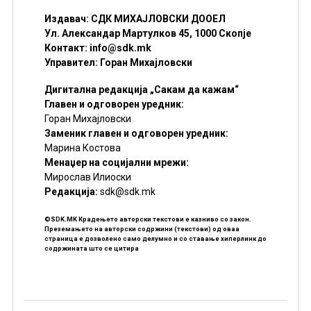
Издавач: СДК МИХАЈЛОВСКИ ДООЕЛ
Ул. Александар Мартулков 45, 1000 Скопје
Контакт:
info@sdk.mk
Управител: Горан Михајловски
Дигитална редакција „Сакам да кажам“
Главен и одговорен уредник:
Горан Михајловски
Заменик главен и одговорен уредник:
Марина Костова
Менаџер на социјални мрежи:
Мирослав Илиоски
Редакцијa:
sdk@sdk.mk
©SDK.MK Крадењето авторски текстови е казниво со закон.
Преземањето на авторски содржини (текстови) од оваа
страница е дозволено само делумно и со ставање хиперлинк до
содржината што се цитира