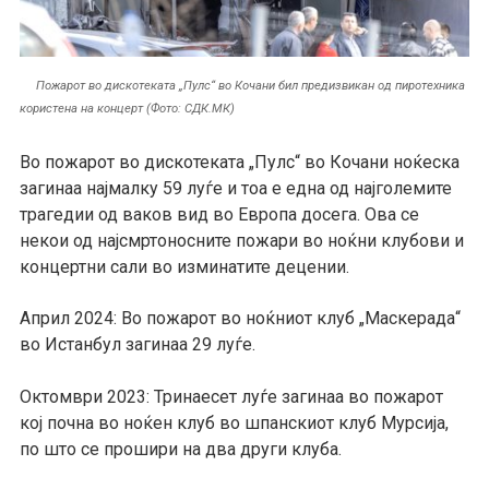
Пожарот во дискотеката „Пулс“ во Кочани бил предизвикан од пиротехника
користена на концерт (Фото: СДК.МК)
Во пожарот во дискотеката „Пулс“ во Кочани ноќеска
загинаа најмалку 59 луѓе и тоа е една од најголемите
трагедии од ваков вид во Европа досега. Ова се
некои од најсмртоносните пожари во ноќни клубови и
концертни сали во изминатите децении.
Април 2024: Во пожарот во ноќниот клуб „Маскерада“
во Истанбул загинаа 29 луѓе.
Октомври 2023: Тринаесет луѓе загинаа во пожарот
кој почна во ноќен клуб во шпанскиот клуб Мурсија,
по што се прошири на два други клуба.