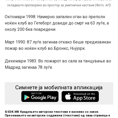
складиште претворено во простор за уметнички настани (Фото: АП)
Октомври 1998: Намерно запален оган во преполн
ноќен клуб во Гетеборг доведе до смрт на 63 луѓе, а
околу 200 беа повредени.
Март 1990: 87 луѓе загинаа откако беше предизвикан
пожар во ноќен клуб во Бронкс, Њујорк.
Декември 1983: Во пожарот во сала за танцување во
Мадрид загинаа 78 луѓе.
Симнете ја мобилната апликација
©SDK.MK Крадењето авторски текстови е казниво со закон.
Преземањето на авторски содржини (текстови) од оваа страница е