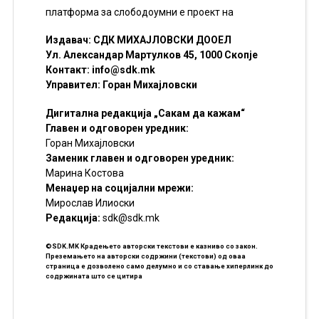
платформа за слободоумни е проект на
Издавач: СДК МИХАЈЛОВСКИ ДООЕЛ
Ул. Александар Мартулков 45, 1000 Скопје
Контакт:
info@sdk.mk
Управител: Горан Михајловски
Дигитална редакција „Сакам да кажам“
Главен и одговорен уредник:
Горан Михајловски
Заменик главен и одговорен уредник:
Марина Костова
Менаџер на социјални мрежи:
Мирослав Илиоски
Редакцијa:
sdk@sdk.mk
©SDK.MK Крадењето авторски текстови е казниво со закон.
Преземањето на авторски содржини (текстови) од оваа
страница е дозволено само делумно и со ставање хиперлинк до
содржината што се цитира