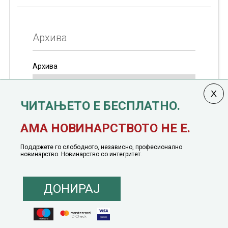
Архива
Архива
ЧИТАЊЕТО Е БЕСПЛАТНО.
Колумната
САКАМ ДА КАЖАМ
излегува од 12
АМА НОВИНАРСТВОТО НЕ Е.
јануари, 1991 година
Поддржете го слободното, независно, професионално
новинарство. Новинарство со интегритет.
ДОНИРАЈ
© 2016 - 2026 Сакам Да Кажам. Сите права задржани |
Маркетинг
понуда
|
Понуда за политичко рекламирање
|
Политика на приватност
|
Политика на инклузија
|
Кодекс на однесување