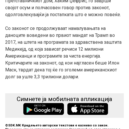
Претставничкиот дом, Хаким Џефрис, го заврши
својот осум и полчасовен говор против законот,
одолговлекувајќи ја постапката што е можно повеќе.
Со законот се продолжуваат намалувањата на
даноците воведени во првиот мандат на Трамп во
2017, на штета на програмата за здравствена заштита
Медикејд, од која зависат речиси 12 милиони
Американци и програмите за чиста енергија.
Критичарите на законот, од кои најгласен беше Илон
Маск, тврдат дека тој ќе го зголеми американскиот
долг за уште 3,3 трилиони долари.
Симнете ја мобилната апликација
©SDK.MK Крадењето авторски текстови е казниво со закон.