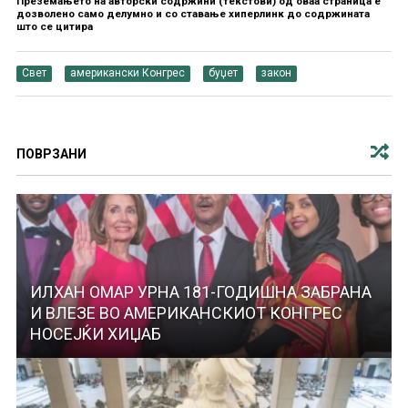
Преземањето на авторски содржини (текстови) од оваа страница е
дозволено само делумно и со ставање хиперлинк до содржината
што се цитира
Свет
американски Конгрес
буџет
закон
ПОВРЗАНИ
ИЛХАН ОМАР УРНА 181-ГОДИШНА ЗАБРАНА
И ВЛЕЗЕ ВО АМЕРИКАНСКИОТ КОНГРЕС
НОСЕЈЌИ ХИЏАБ