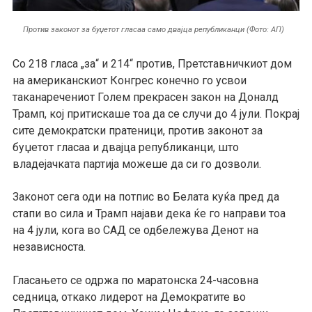
Против законот за буџетот гласаа само двајца републиканци (Фото: АП)
Со 218 гласа „за“ и 214“ против, Претставничкиот дом
на американскиот Конгрес конечно го усвои
таканаречениот Голем прекрасен закон на Доналд
Трамп, кој притискаше тоа да се случи до 4 јули. Покрај
сите демократски пратеници, против законот за
буџетот гласаа и двајца републиканци, што
владејачката партија можеше да си го дозволи.
Законот сега оди на потпис во Белата куќа пред да
стапи во сила и Трамп најави дека ќе го направи тоа
на 4 јули, кога во САД се одбележува Денот на
независноста.
Гласањето се одржа по маратонска 24-часовна
седница, откако лидерот на Демократите во