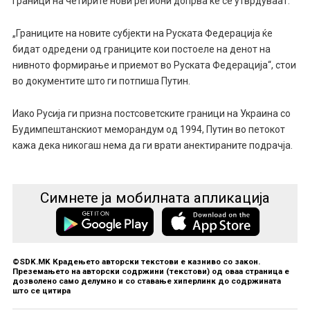
граници на четирите нови региони допрва ќе се утврдуваат.
„Границите на новите субјекти на Руската Федерација ќе
бидат одредени од границите кои постоеле на денот на
нивното формирање и приемот во Руската Федерација“, стои
во документите што ги потпиша Путин.
Иако Русија ги призна постсоветските граници на Украина со
Будимпештанскиот меморандум од 1994, Путин во петокот
кажа дека никогаш нема да ги врати анектираните подрачја.
Симнете ја мобилната апликација
©SDK.MK Крадењето авторски текстови е казниво со закон.
Преземањето на авторски содржини (текстови) од оваа страница е
дозволено само делумно и со ставање хиперлинк до содржината
што се цитира