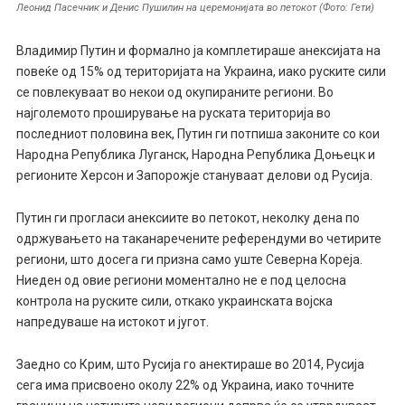
Леонид Пасечник и Денис Пушилин на церемонијата во петокот (Фото: Гети)
Владимир Путин и формално ја комплетираше анексијата на
повеќе од 15% од територијата на Украина, иако руските сили
се повлекуваат во некои од окупираните региони. Во
најголемото проширување на руската територија во
последниот половина век, Путин ги потпиша законите со кои
Народна Република Луганск, Народна Република Доњецк и
регионите Херсон и Запорожје стануваат делови од Русија.
Путин ги прогласи анексиите во петокот, неколку дена по
одржувањето на таканаречените референдуми во четирите
региони, што досега ги призна само уште Северна Кореја.
Ниеден од овие региони моментално не е под целосна
контрола на руските сили, откако украинската војска
напредуваше на истокот и југот.
Заедно со Крим, што Русија го анектираше во 2014, Русија
сега има присвоено околу 22% од Украина, иако точните