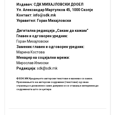
Издавач: СДК МИХАЈЛОВСКИ ДООЕЛ
Ул. Александар Мартулков 45, 1000 Скопје
Контакт:
info@sdk.mk
Управител: Горан Михајловски
Дигитална редакција „Сакам да кажам“
Главен и одговорен уредник:
Горан Михајловски
Заменик главен и одговорен уредник:
Марина Костова
Менаџер на социјални мрежи:
Мирослав Илиоски
Редакцијa:
sdk@sdk.mk
©SDK.MK Крадењето авторски текстови е казниво со закон.
Преземањето на авторски содржини (текстови) од оваа
страница е дозволено само делумно и со ставање хиперлинк до
содржината што се цитира