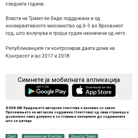
следната година.
Власта на Трамп ќе биде поддржана и од
конзервативното мнозинство од 6-3 во Врховниот
суд, што вклучува и тројца судии назначени од него.
Републиканците ги контролираа двата дома на
Конгресот и во 2017 и 2018.
Симнете ја мобилната апликација
©SDK.MK Крадењето авторски текстови е казниво со закон.
Преземањето на авторски содржини (текстови) од оваа страница е
дозволено само делумно и со ставање хиперлинк до содржината
што се цитира
Свет
американски Конгрес
Доналд Трамп