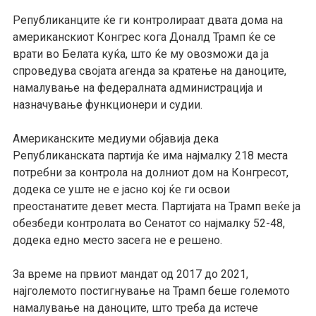
Републиканците ќе ги контролираат двата дома на
американскиот Конгрес кога Доналд Трамп ќе се
врати во Белата куќа, што ќе му овозможи да ја
спроведува својата агенда за кратење на даноците,
намалување на федералната администрација и
назначување функционери и судии.
Американските медиуми објавија дека
Републиканската партија ќе има најмалку 218 места
потребни за контрола на долниот дом на Конгресот,
додека се уште не е јасно кој ќе ги освои
преостанатите девет места. Партијата на Трамп веќе ја
обезбеди контролата во Сенатот со најмалку 52-48,
додека едно место засега не е решено.
За време на првиот мандат од 2017 до 2021,
најголемото постигнување на Трамп беше големото
намалување на даноците, што треба да истече