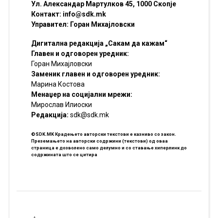
Ул. Александар Мартулков 45, 1000 Скопје
Контакт:
info@sdk.mk
Управител: Горан Михајловски
Дигитална редакција „Сакам да кажам“
Главен и одговорен уредник:
Горан Михајловски
Заменик главен и одговорен уредник:
Марина Костова
Менаџер на социјални мрежи:
Мирослав Илиоски
Редакцијa:
sdk@sdk.mk
©SDK.MK Крадењето авторски текстови е казниво со закон.
Преземањето на авторски содржини (текстови) од оваа
страница е дозволено само делумно и со ставање хиперлинк до
содржината што се цитира