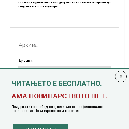
страница е дозволено само делумно и со ставање хиперлинк до
содржината што се цитира
Архива
Архива
ЧИТАЊЕТО Е БЕСПЛАТНО.
Колумната
САКАМ ДА КАЖАМ
излегува од 12
АМА НОВИНАРСТВОТО НЕ Е.
јануари, 1991 година
Поддржете го слободното, независно, професионално
новинарство. Новинарство со интегритет.