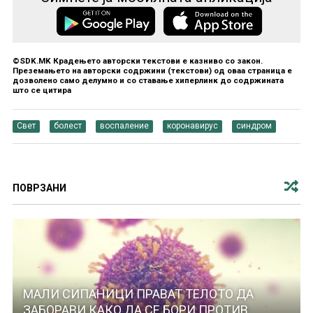
©SDK.MK Крадењето авторски текстови е казниво со закон.
Преземањето на авторски содржини (текстови) од оваа страница е
дозволено само делумно и со ставање хиперлинк до содржината
што се цитира
Свет
болест
воспаление
коронавирус
синдром
ПОВРЗАНИ
МАЛИ СИПАНИЦИ ПРАВАТ ТЕЛОТО ДА
ЗАБОРАВИ КАКО ДА СЕ БОРИ ПРОТИВ