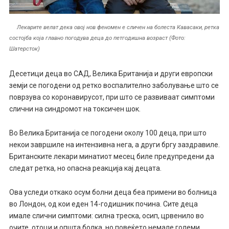
Лекарите велат дека овој нов феномен е сличен на болеста Кавасаки, ретка
состојба која главно погодува деца до петгодишна возраст (Фото:
Шатерсток)
Десетици деца во САД, Велика Британија и други европски
земји се погодени од ретко воспалително заболување што се
поврзува со коронавирусот, при што се развиваат симптоми
слични на синдромот на токсичен шок.
Во Велика Британија се погодени околу 100 деца, при што
некои завршиле на интензивна нега, а други бргу заздравиле.
Британските лекари минатиот месец биле предупредени да
следат ретка, но опасна реакција кај децата.
Ова уследи откако осум болни деца беа примени во болница
во Лондон, од кои еден 14-годишник почина. Сите деца
имале слични симптоми: силна треска, осип, црвенило во
очите, отоци и општа болка, но повеќето немале големи