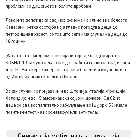
проблеми со дишењето и белите дробови.
Лекарите велат дека овој нов феномен е сличен на болеста
Кавасаки, ретка состојба која главно погодува деца до
петгодишна возраст, со тоа што сега има случаи на деца до
16 години.
„Фактот што синдромот се појавил среде пандемијата на
КОВИД-19 кажува дека овие две работи се поврзани“, изјави
д-р Лиз Витакер, експерт за заразни болести и имунологија
од Империјалниот колеџ во Лондон.
Вакви случаи се пријавени и во Шпанија, Италија, Франција,
Холандија и во 15 американски сојузни држави. Од 82-те
деца со ова воспалително заболување во Њујорк, 53 имале
позитивен тест на коронавирус или антитела.
Симнете ја мобилната апликација