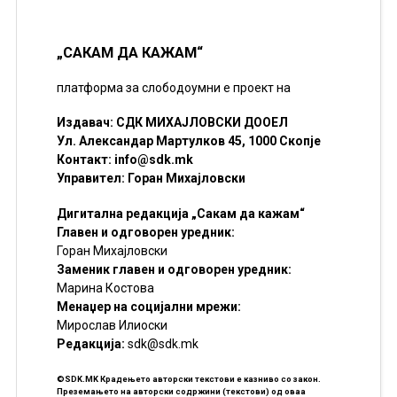
„САКАМ ДА КАЖАМ“
платформа за слободоумни е проект на
Издавач: СДК МИХАЈЛОВСКИ ДООЕЛ
Ул. Александар Мартулков 45, 1000 Скопје
Контакт:
info@sdk.mk
Управител: Горан Михајловски
Дигитална редакција „Сакам да кажам“
Главен и одговорен уредник:
Горан Михајловски
Заменик главен и одговорен уредник:
Марина Костова
Менаџер на социјални мрежи:
Мирослав Илиоски
Редакцијa:
sdk@sdk.mk
©SDK.MK Крадењето авторски текстови е казниво со закон.
Преземањето на авторски содржини (текстови) од оваа