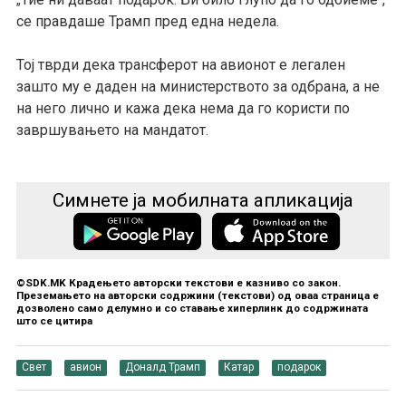
„
се правдаше Трамп пред една недела.
Тој тврди дека трансферот на авионот е легален
зашто му е даден на министерството за одбрана, а не
на него лично и кажа дека нема да го користи по
завршувањето на мандатот.
Симнете ја мобилната апликација
©SDK.MK Крадењето авторски текстови е казниво со закон.
Преземањето на авторски содржини (текстови) од оваа страница е
дозволено само делумно и со ставање хиперлинк до содржината
што се цитира
Свет
авион
Доналд Трамп
Катар
подарок