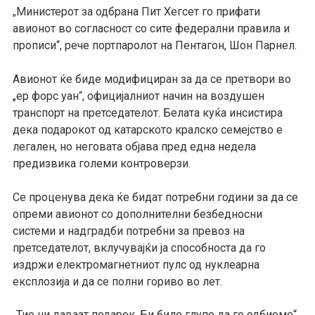
Министерот за одбрана Пит Хегсет го прифати
„
авионот во согласност со сите федерални правила и
прописи“, рече портпаролот на Пентагон, Шон Парнел.
Авионот ќе биде модифициран за да се претвори во
„ер форс уан“, официјалниот начин на воздушен
транспорт на претседателот. Белата куќа инсистира
дека подарокот од катарското кралско семејство е
легален, но неговата објава пред една недела
предизвика големи контроверзи.
Се проценува дека ќе бидат потребни години за да се
опреми авионот со дополнителни безбедносни
системи и надградби потребни за превоз на
претседателот, вклучувајќи ја способноста да го
издржи електромагнетниот пулс од нуклеарна
експлозија и да се полни гориво во лет.
Тие ни даваат подарок. Би било глупо да го одбиеме“,