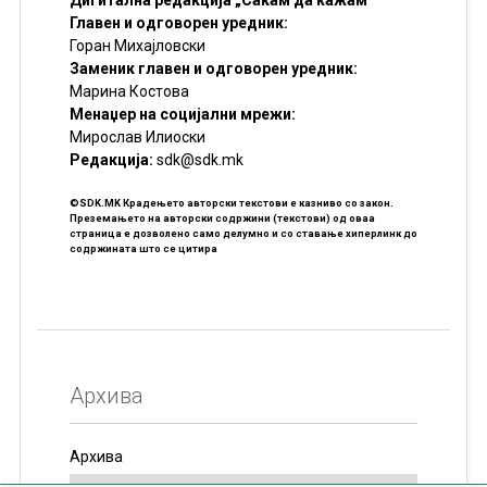
Главен и одговорен уредник:
Горан Михајловски
Заменик главен и одговорен уредник:
Марина Костова
Менаџер на социјални мрежи:
Мирослав Илиоски
Редакцијa:
sdk@sdk.mk
©SDK.MK Крадењето авторски текстови е казниво со закон.
Преземањето на авторски содржини (текстови) од оваа
страница е дозволено само делумно и со ставање хиперлинк до
содржината што се цитира
Архива
Архива