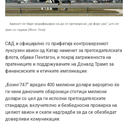
Авионот ќе биде модифициран за да се претвори во „ер форс уан“, што ќе
трае со години (Фото: Гети)
САД и официјално го прифатија контроверзниот
луксузен авион од Катар наменет за претседателската
флота, објави Пентагон, и покрај загриженоста на
пратениците и поддржувачите на Доналд Трамп за
финансиските и етичките импликации.
Боинг747“ вреден 400 милиони долари веројатно ќе
„
ги чини даночните обврзници стотици милиони
долари со цел да ги исполни претседателските
стандарди, вклучително и безбедносна проверка на
целиот авион и скапи надградби за да се обезбедат
доверливи комуникации.