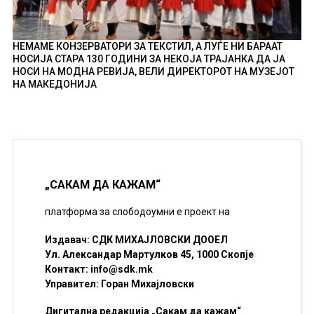
НЕМАМЕ КОНЗЕРВАТОРИ ЗА ТЕКСТИЛ, А ЛУЃЕ НИ БАРААТ
НОСИЈА СТАРА 130 ГОДИНИ ЗА НЕКОЈА ТРАЈАНКА ДА ЈА
НОСИ НА МОДНА РЕВИЈА, ВЕЛИ ДИРЕКТОРОТ НА МУЗЕЈОТ
НА МАКЕДОНИЈА
„САКАМ ДА КАЖАМ“
платформа за слободоумни е проект на
Издавач: СДК МИХАЈЛОВСКИ ДООЕЛ
Ул. Александар Мартулков 45, 1000 Скопје
Контакт:
info@sdk.mk
Управител: Горан Михајловски
Дигитална редакција „Сакам да кажам“