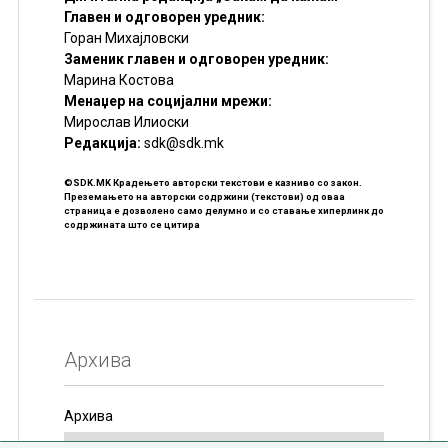
Главен и одговорен уредник:
Горан Михајловски
Заменик главен и одговорен уредник:
Марина Костова
Менаџер на социјални мрежи:
Мирослав Илиоски
Редакцијa:
sdk@sdk.mk
©SDK.MK Крадењето авторски текстови е казниво со закон.
Преземањето на авторски содржини (текстови) од оваа
страница е дозволено само делумно и со ставање хиперлинк до
содржината што се цитира
Архива
Архива