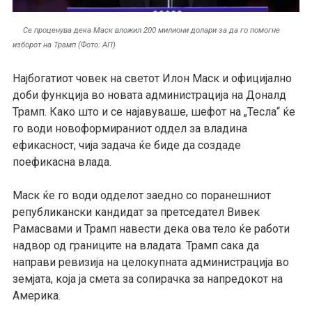
Се проценува дека Маск вложил 200 милиони долари за да го помогне
изборот на Трамп (Фото: АП)
Најбогатиот човек на светот Илон Маск и официјално
доби функција во новата администрација на Доналд
Трамп. Како што и се најавуваше, шефот на „Тесла“ ќе
го води новоформираниот оддел за владина
ефикасност, чија задача ќе биде да создаде
поефикасна влада.
Маск ќе го води одделот заедно со поранешниот
републикански кандидат за претседател Вивек
Рамасвами и Трамп навести дека ова тело ќе работи
надвор од границите на владата. Трамп сака да
направи ревизија на целокупната администрација во
земјата, која ја смета за сопирачка за напредокот на
Америка.