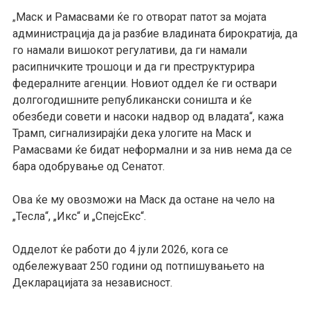
Маск и Рамасвами ќе го отворат патот за мојата
„
администрација да ја разбие владината бирократија, да
го намали вишокот регулативи, да ги намали
расипничките трошоци и да ги преструктурира
федералните агенции. Новиот оддел ќе ги оствари
долгогодишните републикански соништа и ќе
обезбеди совети и насоки надвор од владата“, кажа
Трамп, сигнализирајќи дека улогите на Маск и
Рамасвами ќе бидат неформални и за нив нема да се
бара одобрување од Сенатот.
Ова ќе му овозможи на Маск да остане на чело на
„Тесла“, „Икс“ и „СпејсЕкс“.
Одделот ќе работи до 4 јули 2026, кога се
одбележуваат 250 години од потпишувањето на
Декларацијата за независност.