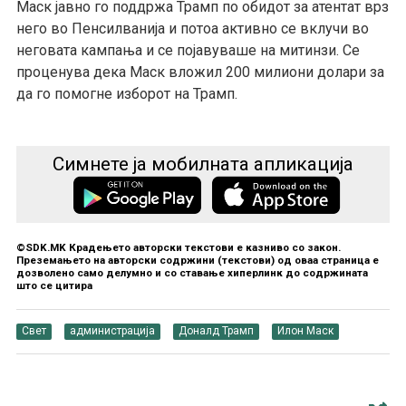
Маск јавно го поддржа Трамп по обидот за атентат врз
него во Пенсилванија и потоа активно се вклучи во
неговата кампања и се појавуваше на митинзи. Се
проценува дека Маск вложил 200 милиони долари за
да го помогне изборот на Трамп.
Симнете ја мобилната апликација
©SDK.MK Крадењето авторски текстови е казниво со закон.
Преземањето на авторски содржини (текстови) од оваа страница е
дозволено само делумно и со ставање хиперлинк до содржината
што се цитира
Свет
администрација
Доналд Трамп
Илон Маск