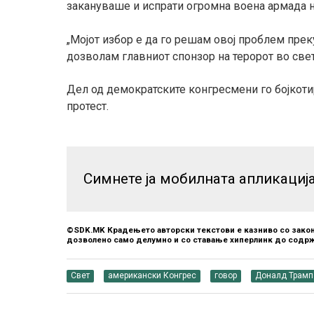
закануваше и испрати огромна воена армада н
„Мојот избор е да го решам овој проблем прек
дозволам главниот спонзор на теророт во свето
Дел од демократските конгресмени го бојкотир
протест.
Симнете ја мобилната апликациј
©SDK.MK Крадењето авторски текстови е казниво со закон
дозволено само делумно и со ставање хиперлинк до содрж
Свет
американски Конгрес
говор
Доналд Трамп