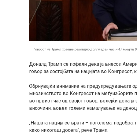
Говорот на Трамп траеше рекордно долги еден час и 47 минути (
Доналд Трамп се пофали дека ја внесол Америк
говор за состојбата на нацијата во Конгресот, 
Обрнувајќи внимание на предупредувањата од
мнозинството во Конгресот на меѓуизборите п
во првиот час од својот говор, велејќи дека ј
височини, вовел големи намалувања на даноци
Нашата нација се врати – поголема, подобра, 
„
како никогаш досега“, рече Трамп.