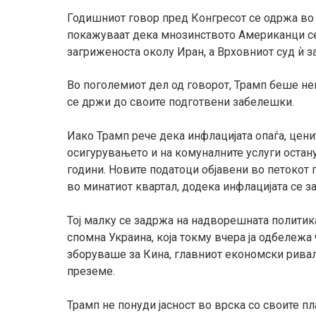
Годишниот говор пред Конгресот се одржа во 
покажуваат дека мнозинството Американци се
загриженоста околу Иран, а Врховниот суд ѝ з
Во поголемиот дел од говорот, Трамп беше не
се држи до своите подготвени забелешки.
Иако Трамп рече дека инфлацијата опаѓа, цен
осигурувањето и на комуналните услуги остан
години. Новите податоци објавени во петокот
во минатиот квартал, додека инфлацијата се з
Тој малку се задржа на надворешната политика
спомна Украина, која токму вчера ја одбележа 
зборуваше за Кина, главниот економски ривал н
преземе.
Трамп не понуди јасност во врска со своите пл