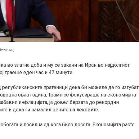
Фото: АП)
а во златна доба и му се закани на Иран во најдолгиот
кој траеше еден час и 47 минути.
 републиканските пратеници дека би можеле да го изгубат
одоцна оваа година, Трамп се фокусираше на економијата
а забавил инфлацијата, ја довел берзата до рекордни
те и дека ги намалил цените на лековите.
побогата и посилна од кога било досега. Економијата расте