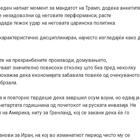
еден напнат момент за мандатот на Трамп, додека анкетит
 незадоволни од неговите перформанси, расте
ададе тежок удар на неговата царинска политика.
карактеристично дисциплиниран, најчесто изгледајќи како 
ите на прехранбените производи, домувањето,
уваат значително повисоки отколку што беа пред неколку
 покажаа дека економијата забавила повеќе од очекуваното
абрзала.
 и повторно тврдеше дека завршил осум војни, но едвај ја
четвртата годишнина од почетокот на руската инвазија. Не
а Америка, ниту за Гренланд, кој се закани дека ќе го
анови за Иран, на кој во изминатиот период често му се