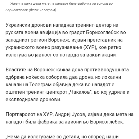
Украина кажа дека мета на нападот била фабрика за авиони во
Борисоглебск (Фото: Телеграм)
Украински дронови нападнаа тренинг-центар на
руската воена авијација во градот Борисоглебск во
западниот регион Воронеж, изјави претставник на
украинското воено разузнавање (ХУР), кое ретко
излегува во јавност со потврда за вакви акции.
Властите на Воронеж кажаа дека противвоздушната
одбрана ноќеска соборила два дрона, но локални
канали на Телеграм објавија дека во нападот е
оштетен тренинг-центарот „Чакалов“, во кој удриле и
експлодирале дронови.
Портпаролот на ХУР, Андриј Јусов, изјави дека мета на
нападот била фабрика за авиони во Борисоглебск.
Нема да излегуваме со детали, но според наши
„