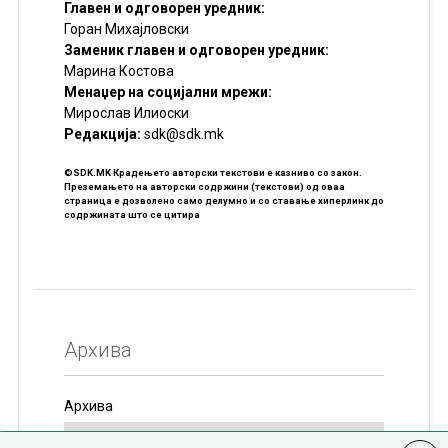
Главен и одговорен уредник:
Горан Михајловски
Заменик главен и одговорен уредник:
Марина Костова
Менаџер на социјални мрежи:
Мирослав Илиоски
Редакцијa:
sdk@sdk.mk
©SDK.MK Крадењето авторски текстови е казниво со закон.
Преземањето на авторски содржини (текстови) од оваа
страница е дозволено само делумно и со ставање хиперлинк до
содржината што се цитира
Архива
Архива