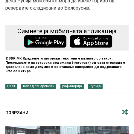
дека Русија можеби ќе мора да увезе гориво од
резервите складирани во Белорусија.
Симнете ја мобилната апликација
©SDK.MK Крадењето авторски текстови е казниво со закон.
Преземањето на авторски содржини (текстови) од оваа страница е
дозволено само делумно и со ставање хиперлинк до содржината
што се цитира
Свет
напад со дронови
рафинерија
Русија
ПОВРЗАНИ