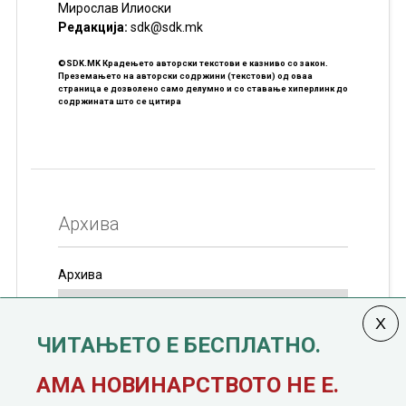
Мирослав Илиоски
Редакцијa:
sdk@sdk.mk
©SDK.MK Крадењето авторски текстови е казниво со закон.
Преземањето на авторски содржини (текстови) од оваа
страница е дозволено само делумно и со ставање хиперлинк до
содржината што се цитира
Архива
Архива
ЧИТАЊЕТО Е БЕСПЛАТНО.
Колумната
САКАМ ДА КАЖАМ
излегува од 12
АМА НОВИНАРСТВОТО НЕ Е.
јануари, 1991 година