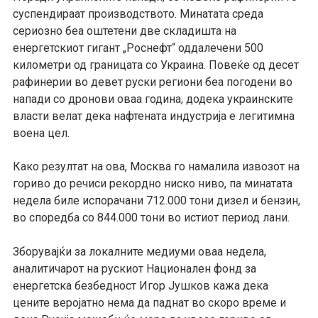
суспендираат производството. Минатата среда
сериозно беа оштетени две складишта на
енергетскиот гигант „Роснефт“ оддалечени 500
километри од границата со Украина. Повеќе од десет
рафинерии во девет руски региони беа погодени во
напади со дронови оваа година, додека украинските
власти велат дека нафтената индустрија е легитимна
воена цел.
Како резултат на ова, Москва го намалила извозот на
гориво до речиси рекордно ниско ниво, па минатата
недела биле испорачани 712.000 тони дизел и бензин,
во споредба со 844.000 тони во истиот период лани.
Зборувајќи за локалните медиуми оваа недела,
аналитичарот на рускиот Национален фонд за
енергетска безбедност Игор Јушков кажа дека
цените веројатно нема да паднат во скоро време и