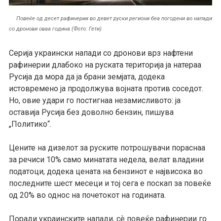
Повеќе од десет рафинерии во девет руски региони беа погодени во напади
со дронови оваа година (Фото: Гети)
Серија украински напади со дронови врз нафтени
рафинерии длабоко на руската територија ја натераа
Русија да мора да ја брани земјата, додека
истовремено ја продолжува војната против соседот.
Но, овие удари го постигнаа незамисливото: ја
оставија Русија без доволно бензин, пишува
„Политико“.
Цените на дизелот за руските потрошувачи пораснаа
за речиси 10% само минатата недела, велат владини
податоци, додека цената на бензинот е највисока во
последните шест месеци и тој сега е поскап за повеќе
од 20% во однос на почетокот на годината.
Поради украинските напади, сѐ повеќе рафинерии го