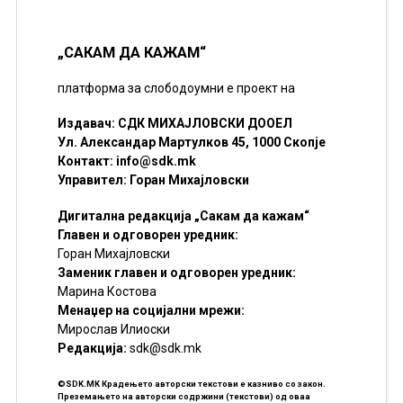
„САКАМ ДА КАЖАМ“
платформа за слободоумни е проект на
Издавач: СДК МИХАЈЛОВСКИ ДООЕЛ
Ул. Александар Мартулков 45, 1000 Скопје
Контакт:
info@sdk.mk
Управител: Горан Михајловски
Дигитална редакција „Сакам да кажам“
Главен и одговорен уредник:
Горан Михајловски
Заменик главен и одговорен уредник:
Марина Костова
Менаџер на социјални мрежи:
Мирослав Илиоски
Редакцијa:
sdk@sdk.mk
©SDK.MK Крадењето авторски текстови е казниво со закон.
Преземањето на авторски содржини (текстови) од оваа