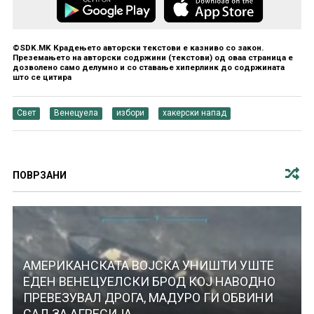
©SDK.MK Крадењето авторски текстови е казниво со закон.
Преземањето на авторски содржини (текстови) од оваа страница е
дозволено само делумно и со ставање хиперлинк до содржината
што се цитира
Свет
Венецуела
избори
хакерски напад
ПОВРЗАНИ
АМЕРИКАНСКАТА ВОЈСКА УНИШТИ УШТЕ
ЕДЕН ВЕНЕЦУЕЛСКИ БРОД КОЈ НАВОДНО
ПРЕВЕЗУВАЛ ДРОГА, МАДУРО ГИ ОБВИНИ
САД ЗА АГРЕСИЈА