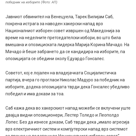
победник на изборите (Фото: АП)
Јавниот обвинител на Венецуела, Тарек Вилијам Саб,
покрена истрага за наводен хакерски напад врз
Националниот изборен совет извршен од Македонија за
време на неделните претседателски избори, во што била
вмешана и опозициската лидерка Марија Корина Мачадо. На
Мачадо ѝ беше забрането да се кандидира на изборите, па
опозицијата се обедини околу Едуардо Гонсалес.
Советот, кој е лојален на владејачката Социјалистичка
партија, вчера го прогласи Николас Мадуро за победник на
изборите, додека опозицијата тврди дека Гонсалес убедливо
победил и има докази за тоа.
Саб кажа дека во хакерскиот напад можеби се вклучени уште
двајца видни опозиционери, Лестер Толедо и Леополдо
Лопес. Без да изнесе докази, Саб тврди дека „имало агресија
врз електричниот систем и компјутерски напад врз системот