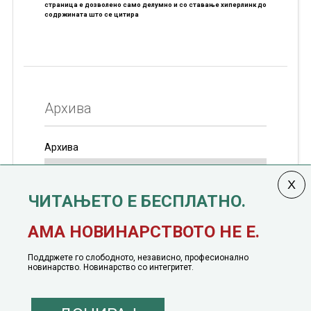
страница е дозволено само делумно и со ставање хиперлинк до
содржината што се цитира
Архива
Архива
ЧИТАЊЕТО Е БЕСПЛАТНО.
Колумната
САКАМ ДА КАЖАМ
излегува од 12
АМА НОВИНАРСТВОТО НЕ Е.
јануари, 1991 година
Поддржете го слободното, независно, професионално
новинарство. Новинарство со интегритет.