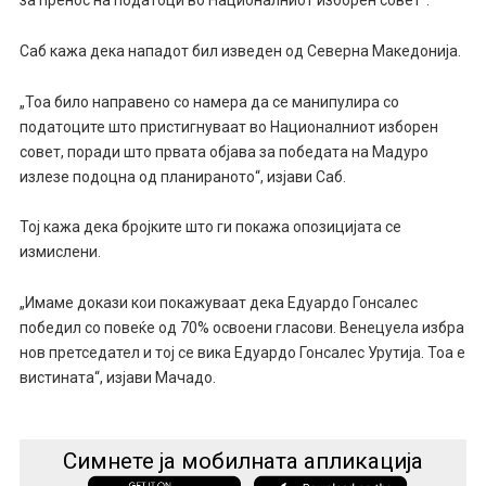
за пренос на податоци во Националниот изборен совет“.
Саб кажа дека нападот бил изведен од Северна Македонија.
„Тоа било направено со намера да се манипулира со
податоците што пристигнуваат во Националниот изборен
совет, поради што првата објава за победата на Мадуро
излезе подоцна од планираното“, изјави Саб.
Тој кажа дека бројките што ги покажа опозицијата се
измислени.
„Имаме докази кои покажуваат дека Едуардо Гонсалес
победил со повеќе од 70% освоени гласови. Венецуела избра
нов претседател и тој се вика Едуардо Гонсалес Урутија. Тоа е
вистината“, изјави Мачадо.
Симнете ја мобилната апликација