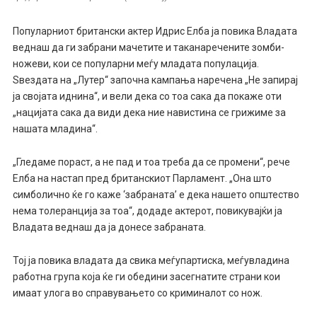
Популарниот британски актер Идрис Елба ја повика Владата
веднаш да ги забрани мачетите и таканаречените зомби-
ножеви, кои се популарни меѓу младата популација.
Ѕвездата на „Лутер“ започна кампања наречена „Не запирај
ја својата иднина“, и вели дека со тоа сака да покаже оти
„нацијата сака да види дека ние навистина се грижиме за
нашата младина“.
„Гледаме пораст, а не пад и тоа треба да се промени“, рече
Елба на настап пред британскиот Парламент. „Она што
симболично ќе го каже ‘забраната’ е дека нашето општество
нема толеранција за тоа“, додаде актерот, повикувајќи ја
Владата веднаш да ја донесе забраната.
Тој ја повика владата да свика меѓупартиска, меѓувладина
работна група која ќе ги обедини засегнатите страни кои
имаат улога во справувањето со криминалот со нож.