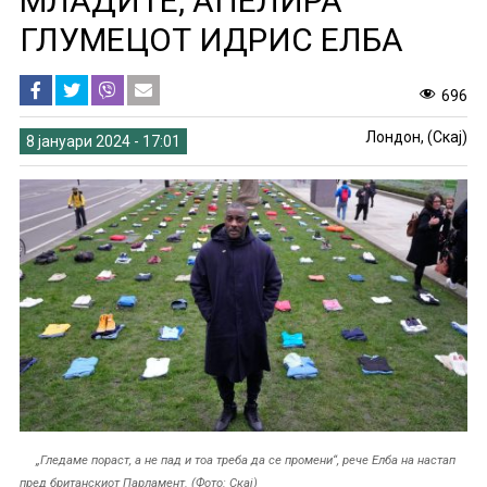
МЛАДИТЕ, АПЕЛИРА
ГЛУМЕЦОТ ИДРИС ЕЛБА
696
Лондон, (Скај)
8 јануари 2024 - 17:01
„Гледаме пораст, а не пад и тоа треба да се промени“, рече Елба на настап
пред британскиот Парламент. (Фото: Скај)