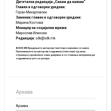
Дигитална редакција „Сакам да кажам“
Главен и одговорен уредник:
Горан Михајловски
Заменик главен и одговорен уредник:
Марина Костова
Менаџер на социјални мрежи:
Мирослав Илиоски
Редакцијa:
sdk@sdk.mk
©SDK.MK Крадењето авторски текстови е казниво со закон.
Преземањето на авторски содржини (текстови) од оваа
страница е дозволено само делумно и со ставање хиперлинк до
содржината што се цитира
Архива
Архива