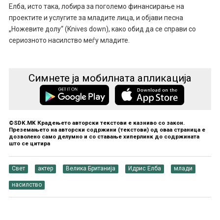
Елба, исто така, лобира за поголемо финансирање на
проектите и услугите за младите лица, и објави песна
„Ножевите долу“ (Knives down), како обид да се справи со
сериозното насилство меѓу младите.
Симнете ја мобилната апликација
©SDK.MK Крадењето авторски текстови е казниво со закон.
Преземањето на авторски содржини (текстови) од оваа страница е
дозволено само делумно и со ставање хиперлинк до содржината
што се цитира
Свет
актер
Велика Британија
Идрис Елба
млади
насилство