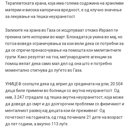
Терапевтската храна, која има голема содржина на хранливи
материи и висока калорична вредност, е од клучно значење
за лекување на тешка неухранетост.
Залихите на храна во Газа се исцрпуваат откако Израел ги
прекина сите испораки во март. Блокадата ја укина во мај, но
потоа воведе ограничувања за кои вели дека се потребни за
да се спречи пренасочување на помошта кон милитантните
групи. Како резултат на тоа, меѓународните агенции за
помош велат дека само мал дел од она што е потребно
моментално стигнува до луѓето во Газа.
УНИЦЕФ соопшти дека од април до средината на јули, 20.504
деца биле примени во болници со акутна неухранетост. Од
нив, 3.247 страдале од тешка акутна неухранетост, која може
да доведе до смрт и до долгорочни проблеми со физичкиот и
менталниот развој кај децата кои ќе преживеат. Од
почетокот на годината, од глад починале 21 дете на возраст
до пет години, а вкупно 113 луѓе.