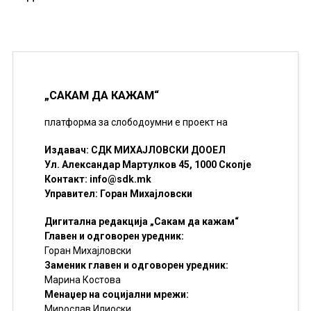
„САКАМ ДА КАЖАМ“
платформа за слободоумни е проект на
Издавач: СДК МИХАЈЛОВСКИ ДООЕЛ
Ул. Александар Мартулков 45, 1000 Скопје
Контакт:
info@sdk.mk
Управител: Горан Михајловски
Дигитална редакција „Сакам да кажам“
Главен и одговорен уредник:
Горан Михајловски
Заменик главен и одговорен уредник:
Марина Костова
Менаџер на социјални мрежи:
Мирослав Илиоски