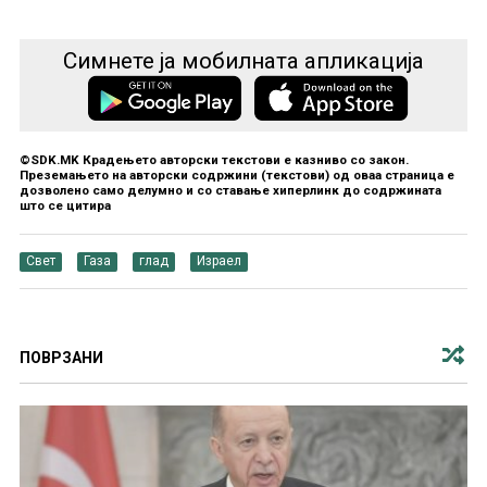
Симнете ја мобилната апликација
©SDK.MK Крадењето авторски текстови е казниво со закон.
Преземањето на авторски содржини (текстови) од оваа страница е
дозволено само делумно и со ставање хиперлинк до содржината
што се цитира
Свет
Газа
глад
Израел
ПОВРЗАНИ