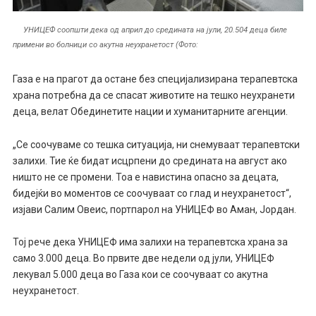
УНИЦЕФ соопшти дека од април до средината на јули, 20.504 деца биле
примени во болници со акутна неухранетост (Фото:
Газа е на прагот да остане без специјализирана терапевтска
храна потребна да се спасат животите на тешко неухранети
деца, велат Обединетите нации и хуманитарните агенции.
„Се соочуваме со тешка ситуација, ни снемуваат терапевтски
залихи. Тие ќе бидат исцрпени до средината на август ако
ништо не се промени. Тоа е навистина опасно за децата,
бидејќи во моментов се соочуваат со глад и неухранетост“,
изјави Салим Овеис, портпарол на УНИЦЕФ во Аман, Јордан.
Тој рече дека УНИЦЕФ има залихи на терапевтска храна за
само 3.000 деца. Во првите две недели од јули, УНИЦЕФ
лекувал 5.000 деца во Газа кои се соочуваат со акутна
неухранетост.