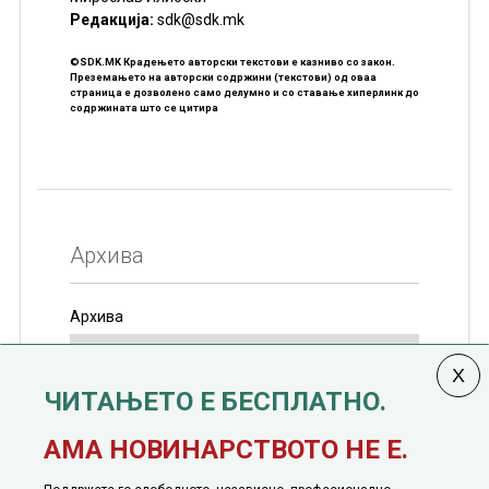
Редакцијa:
sdk@sdk.mk
©SDK.MK Крадењето авторски текстови е казниво со закон.
Преземањето на авторски содржини (текстови) од оваа
страница е дозволено само делумно и со ставање хиперлинк до
содржината што се цитира
Архива
Архива
ЧИТАЊЕТО Е БЕСПЛАТНО.
Колумната
САКАМ ДА КАЖАМ
излегува од 12
АМА НОВИНАРСТВОТО НЕ Е.
јануари, 1991 година