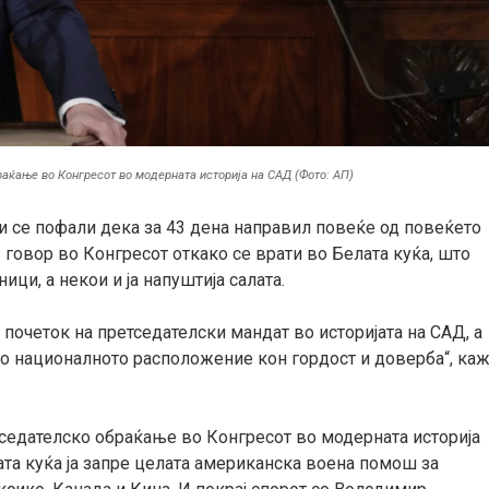
раќање во Конгресот во модерната историја на САД (Фото: АП)
 се пофали дека за 43 дена направил повеќе од повеќето
в говор во Конгресот откако се врати во Белата куќа, што
ци, а некои и ја напуштија салата.
почеток на претседателски мандат во историјата на САД, а
о националното расположение кон гордост и доверба“, ка
тседателско обраќање во Конгресот во модерната историја
ата куќа ја запре целата американска воена помош за