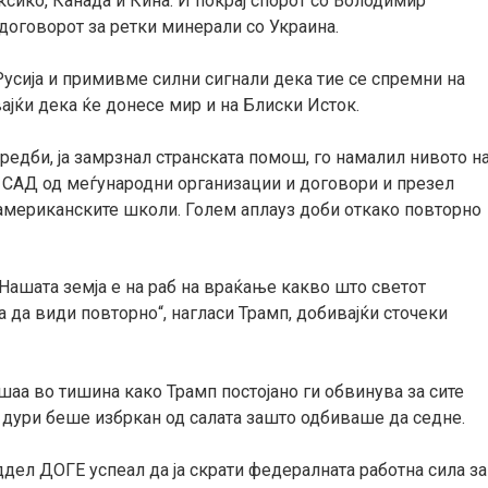
ксико, Канада и Кина. И покрај спорот со Володимир
договорот за ретки минерали со Украина.
усија и примивме силни сигнали дека тие се спремни на
вајќи дека ќе донесе мир и на Блиски Исток.
едби, ја замрзнал странската помош, го намалил нивото н
 САД од меѓународни организации и договори и презел
 американските школи. Голем аплауз доби откако повторно
 Нашата земја е на раб на враќање какво што светот
 да види повторно“, нагласи Трамп, добивајќи сточеки
шаа во тишина како Трамп постојано ги обвинува за сите
 дури беше избркан од салата зашто одбиваше да седне.
дел ДОГЕ успеал да ја скрати федералната работна сила за