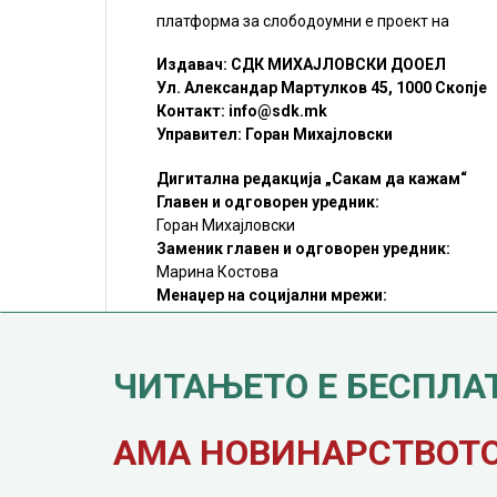
платформа за слободоумни е проект на
Издавач: СДК МИХАЈЛОВСКИ ДООЕЛ
Ул. Александар Мартулков 45, 1000 Скопје
Контакт:
info@sdk.mk
Управител: Горан Михајловски
Дигитална редакција „Сакам да кажам“
Главен и одговорен уредник:
Горан Михајловски
Заменик главен и одговорен уредник:
Марина Костова
Менаџер на социјални мрежи:
Мирослав Илиоски
Редакцијa:
sdk@sdk.mk
ЧИТАЊЕТО Е БЕСПЛА
©SDK.MK Крадењето авторски текстови е казниво со закон.
Преземањето на авторски содржини (текстови) од оваа
страница е дозволено само делумно и со ставање хиперлинк
до содржината што се цитира
АМА НОВИНАРСТВОТО 