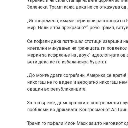
Украина и на сила стапија новите царини за Ме
Зеленски, Трамп кажа дека не се откажува од 
Истовремено, имаме сериозни разговори со Р
„
мир. Нели е тоа прекрасно?“, рече Трамп, вету
Се пофали дека потпишал стотици извршни нар
илегални минувања на границата, ги повлекол
мерки за исфрлање на „воук“ идеологијата од
вети дека ќе го избалансира буџетот.
До моите драги сограѓани, Америка се врати!
„
никогаш не го видел и веројатно никогаш нема
овации во републиканците.
За тоа време, демократските конгресмени слу
проблеми во државата. Конгресменот Ал Грин
Трамп го пофали Илон Маск зашто неговиот од