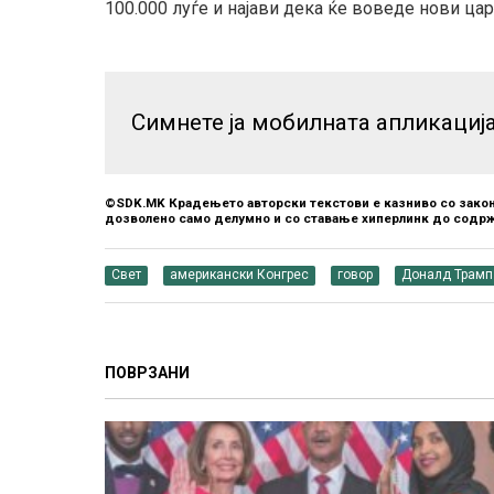
100.000 луѓе и најави дека ќе воведе нови цар
Симнете ја мобилната апликациј
©SDK.MK Крадењето авторски текстови е казниво со закон
дозволено само делумно и со ставање хиперлинк до содрж
Свет
американски Конгрес
говор
Доналд Трамп
ПОВРЗАНИ