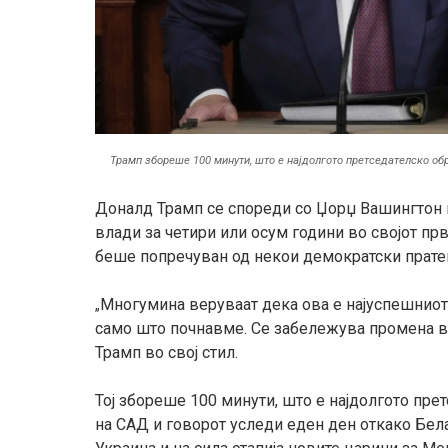
Трамп збореше 100 минути, што е најдолгото претседателско об
Доналд Трамп се спореди со Џорџ Вашингтон и
влади за четири или осум години во својот пр
беше попречуван од некои демократски пратени
Многумина веруваат дека ова е најуспешниот 
„
само што почнавме. Се забележува промена в
Трамп во свој стил.
Тој збореше 100 минути, што е најдолгото пре
на САД и говорот уследи еден ден откако Бел