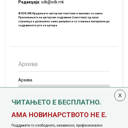
Редакцијa:
sdk@sdk.mk
©SDK.MK Крадењето авторски текстови е казниво со закон.
Преземањето на авторски содржини (текстови) од оваа
страница е дозволено само делумно и со ставање хиперлинк до
содржината што се цитира
Архива
Архива
ЧИТАЊЕТО Е БЕСПЛАТНО.
Колумната
САКАМ ДА КАЖАМ
излегува од 12
АМА НОВИНАРСТВОТО НЕ Е.
јануари, 1991 година
Поддржете го слободното, независно, професионално