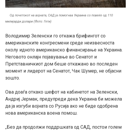
Од почетокот на војната, САД ја помогнаа Украина со повеќе од 110
милијарди долари (Фото: Гети)
Володимир Зеленски го откажа брифингот со
американските конгресмени среде неизвесноста
околу идното американско финансирање на Украина.
Неговото онлајн појавување во Сенатот и
Претставничкиот дом беше откажано во последен
момент и лидерот на Сенатот, Чак Шумер, не објасни
зошто.
Ова доаѓа откако шефот на кабинетот на Зеленски,
Андриј Јермак, предупреди дека Украина би можела
да ја изгуби војната со Русија ако не биде одобрена
нова американска воена помош.
Без да продолжи поддршката од САД, постои голем
„