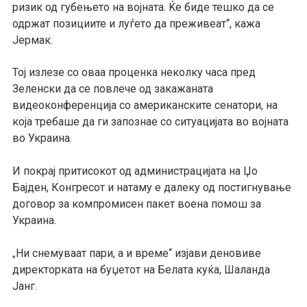
ризик од губењето на војната. Ќе биде тешко да се
одржат позициите и луѓето да преживеат“, кажа
Јермак.
Тој излезе со оваа проценка неколку часа пред
Зеленски да се повлече од закажаната
видеоконференција со американските сенатори, на
која требаше да ги запознае со ситуацијата во војната
во Украина.
И покрај притисокот од администрацијата на Џо
Бајден, Конгресот и натаму е далеку од постигнување
договор за компромисен пакет воена помош за
Украина.
Ни снемуваат пари, а и време“ изјави деновиве
„
директорката на буџетот на Белата куќа, Шаланда
Јанг.