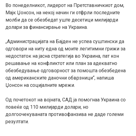
Во понеделникот, лидерот на Претставничкиот дом,
Мајк Џонсон, на некој начин ги отфрли последните
молби да се обезбедат уште десетици милијарди
долари за финансирање на Украина.
Администрацијата на Бајден не успеа суштински да
„
одговори на ниту една од моите легитимни грижи за
недостаток на јасна стратегија во Украина, пат кон
решавање на конфликтот или план за адекватно
обезбедување одговорност за помошта обезбедена
од американските даночни обврзници“, напиша
Џонсон на социјалните мрежи.
Од почетокот на војната, САД ја помогнаа Украина со
повеќе од 110 милијарди долари, но
долгоочекуваната противофанзива не даде големи
резултати.