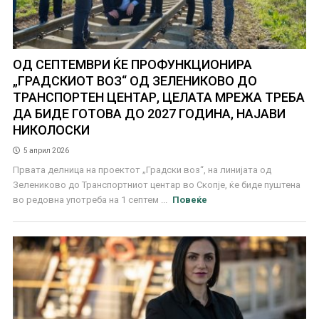
ОД СЕПТЕМВРИ ЌЕ ПРОФУНКЦИОНИРА
„ГРАДСКИОТ ВОЗ“ ОД ЗЕЛЕНИКОВО ДО
ТРАНСПОРТЕН ЦЕНТАР, ЦЕЛАТА МРЕЖА ТРЕБА
ДА БИДЕ ГОТОВА ДО 2027 ГОДИНА, НАЈАВИ
НИКОЛОСКИ
5 април 2026
Првата делница на проектот „Градски воз“, на линијата од
Зелениково до Транспортниот центар во Скопје, ќе биде пуштена
во редовна употреба на 1 септем ...
Повеќе