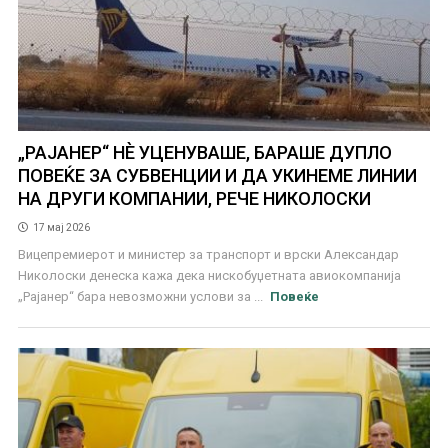
„РАЈАНЕР“ НЀ УЦЕНУВАШЕ, БАРАШЕ ДУПЛО
ПОВЕЌЕ ЗА СУБВЕНЦИИ И ДА УКИНЕМЕ ЛИНИИ
НА ДРУГИ КОМПАНИИ, РЕЧЕ НИКОЛОСКИ
17 мај 2026
Вицепремиерот и министер за транспорт и врски Александар
Николоски денеска кажа дека нискобуџетната авиокомпанија
„Рајанер“ бара невозможни услови за ...
Повеќе