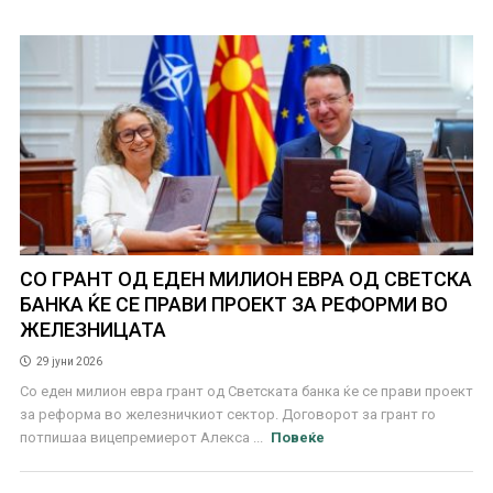
СО ГРАНТ ОД ЕДЕН МИЛИОН ЕВРА ОД СВЕТСКА
БАНКА ЌЕ СЕ ПРАВИ ПРОЕКТ ЗА РЕФОРМИ ВО
ЖЕЛЕЗНИЦАТА
29 јуни 2026
Со еден милион евра грант од Светската банка ќе се прави проект
за реформа во железничкиот сектор. Договорот за грант го
потпишаа вицепремиерот Алекса ...
Повеќе