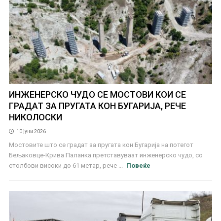
ИНЖЕНЕРСКО ЧУДО СЕ МОСТОВИ КОИ СЕ
ГРАДАТ ЗА ПРУГАТА КОН БУГАРИЈА, РЕЧЕ
НИКОЛОСКИ
10 јуни 2026
Мостовите што се градат за пругата кон Бугарија на потегот
Бељаковце-Крива Паланка претставуваат инженерско чудо, со
столбови високи до 61 метар, рече ...
Повеќе