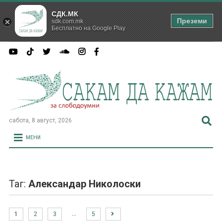
СДК.МК
Преземи
sdk.com.mk
Бесплатно на Google Play
сабота, 8 август, 2026
МЕНИ
Таг:
Александар Николоски
…
1
2
3
5