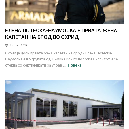
ЕЛЕНА ЛОТЕСКА-НАУМОСКА Е ПРВАТА ЖЕНА
КАПЕТАН НА БРОД ВО ОХРИД
2 април 2026
Охрид ја доби првата жена капетан на брод - Елена Лотеска-
Наумоска е во групата од 16-мина кои го положија испитот и се
стекна со сертификати за управ ...
Повеќе