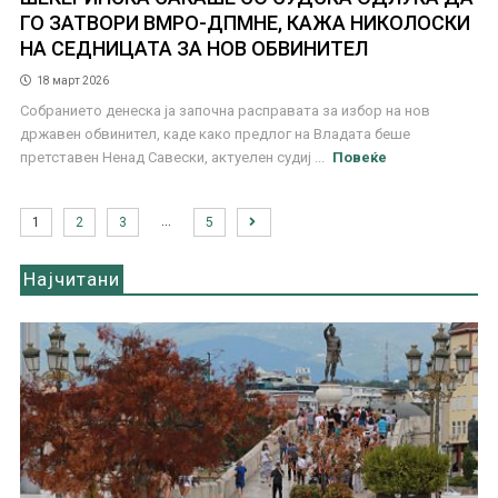
ГО ЗАТВОРИ ВМРО-ДПМНЕ, КАЖА НИКОЛОСКИ
НА СЕДНИЦАТА ЗА НОВ ОБВИНИТЕЛ
18 март 2026
Собранието денеска ја започна расправата за избор на нов
државен обвинител, каде како предлог на Владата беше
претставен Ненад Савески, актуелен судиј ...
Повеќе
…
1
2
3
5
Најчитани