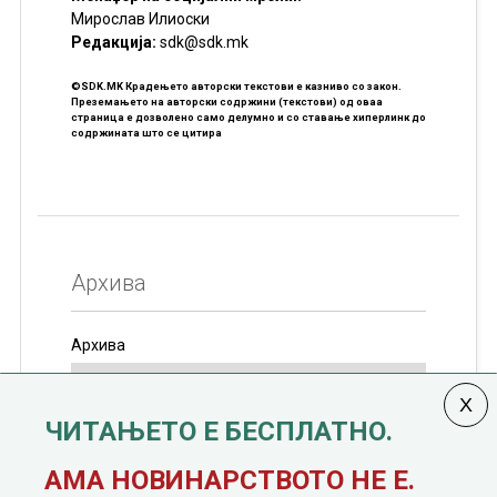
Мирослав Илиоски
Редакцијa:
sdk@sdk.mk
©SDK.MK Крадењето авторски текстови е казниво со закон.
Преземањето на авторски содржини (текстови) од оваа
страница е дозволено само делумно и со ставање хиперлинк до
содржината што се цитира
Архива
Архива
ЧИТАЊЕТО Е БЕСПЛАТНО.
Колумната
САКАМ ДА КАЖАМ
излегува од 12
АМА НОВИНАРСТВОТО НЕ Е.
јануари, 1991 година