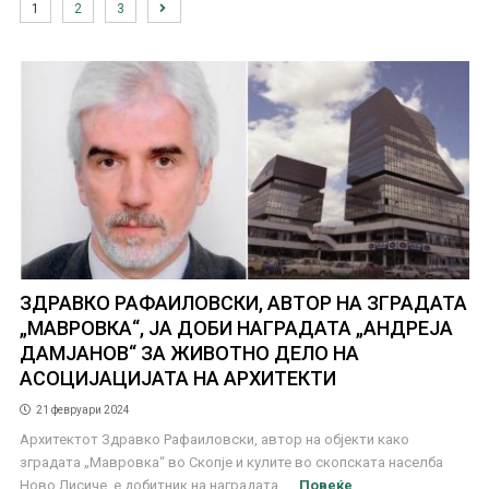
1
2
3
ЗДРАВКО РАФАИЛОВСКИ, АВТОР НА ЗГРАДАТА
„МАВРОВКА“, ЈА ДОБИ НАГРАДАТА „АНДРЕЈА
ДАМЈАНОВ“ ЗА ЖИВОТНО ДЕЛО НА
АСОЦИЈАЦИЈАТА НА АРХИТЕКТИ
21 февруари 2024
Архитектот Здравко Рафаиловски, автор на објекти како
зградата „Мавровка“ во Скопје и кулите во скопската населба
Ново Лисиче, е добитник на наградата ...
Повеќе