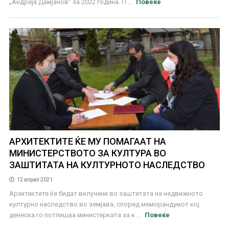
„Андреја Дамјанов“ за 2022 година. П ...
Повеќе
АРХИТЕКТИТЕ ЌЕ МУ ПОМАГААТ НА
МИНИСТЕРСТВОТО ЗА КУЛТУРА ВО
ЗАШТИТАТА НА КУЛТУРНОТО НАСЛЕДСТВО
12 април 2021
Архитектите ќе бидат вклучени во заштитата на недвижното
културно наследство во земјава, според меморандумот кој
денеска го потпишаа министерката за к ...
Повеќе