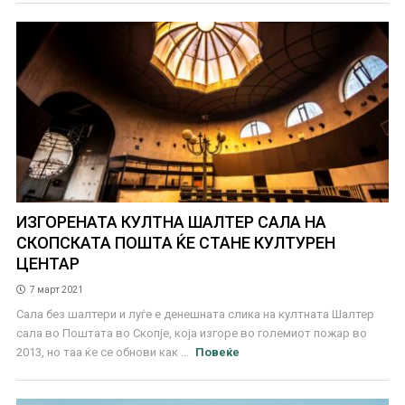
ИЗГОРЕНАТА КУЛТНА ШАЛТЕР САЛА НА
СКОПСКАТА ПОШТА ЌЕ СТАНЕ КУЛТУРЕН
ЦЕНТАР
7 март 2021
Сала без шалтери и луѓе е денешната слика на култната Шалтер
сала во Поштата во Скопје, која изгоре во големиот пожар во
2013, но таа ќе се обнови как ...
Повеќе