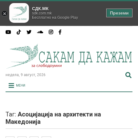
СДК.МК
Преземи
sdk.com.mk
Бесплатно на Google Play
недела, 9 август, 2026
МЕНИ
Таг:
Асоцијација на архитекти на
Македонија