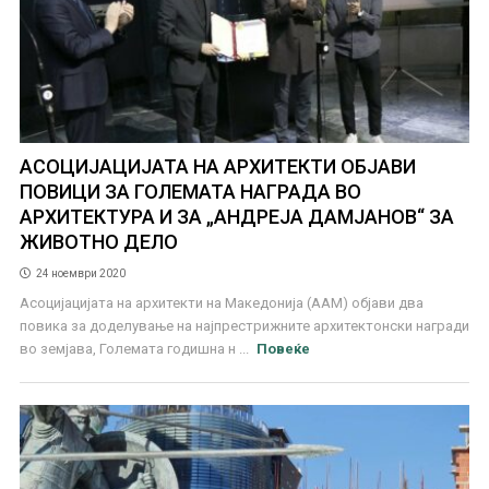
АСОЦИЈАЦИЈАТА НА АРХИТЕКТИ ОБЈАВИ
ПОВИЦИ ЗА ГОЛЕМАТА НАГРАДА ВО
АРХИТЕКТУРА И ЗА „АНДРЕЈА ДАМЈАНОВ“ ЗА
ЖИВОТНО ДЕЛО
24 ноември 2020
Асоцијацијата на архитекти на Македонија (ААМ) објави два
повика за доделување на најпрестрижните архитектонски награди
во земјава, Големата годишна н ...
Повеќе