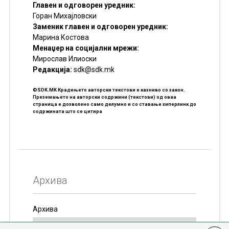
Главен и одговорен уредник:
Горан Михајловски
Заменик главен и одговорен уредник:
Марина Костова
Менаџер на социјални мрежи:
Мирослав Илиоски
Редакцијa:
sdk@sdk.mk
©SDK.MK Крадењето авторски текстови е казниво со закон.
Преземањето на авторски содржини (текстови) од оваа
страница е дозволено само делумно и со ставање хиперлинк до
содржината што се цитира
Архива
Архива