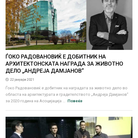
ЃОКО РАДОВАНОВИЌ Е ДОБИТНИК НА
АРХИТЕКТОНСКАТА НАГРАДА ЗА ЖИВОТНО
ДЕЛО „АНДРЕЈА ДАМЈАНОВ“
22 јануари 2021
Ѓоко Радовановиќ е добитник на наградата за животно дело во
областа на архитектурата и градителството „Андреја Дамјанов”
за 2020 година на Асоцијација ...
Повеќе