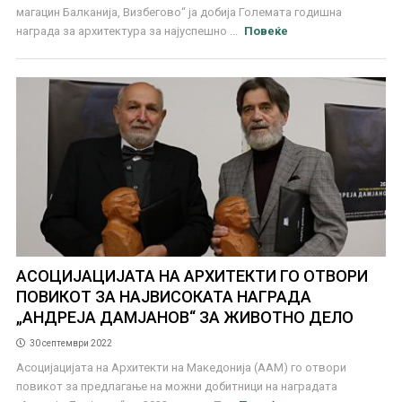
магацин Балканија, Визбегово“ ја добија Големата годишна
награда за архитектура за најуспешно ...
Повеќе
АСОЦИЈАЦИЈАТА НА АРХИТЕКТИ ГО ОТВОРИ
ПОВИКОТ ЗА НАЈВИСОКАТА НАГРАДА
„АНДРЕЈА ДАМЈАНОВ“ ЗА ЖИВОТНО ДЕЛО
30 септември 2022
Асоцијацијата на Aрхитекти на Македонија (ААМ) го отвори
повикот за предлагање на можни добитници на наградата