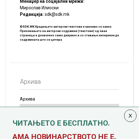
Менаџер на социјални мрежи:
Мирослав Илиоски
Редакцијa:
sdk@sdk.mk
©SDK.MK Крадењето авторски текстови е казниво со закон.
Преземањето на авторски содржини (текстови) од оваа
страница е дозволено само делумно и со ставање хиперлинк до
содржината што се цитира
Архива
Архива
ЧИТАЊЕТО Е БЕСПЛАТНО.
Колумната
САКАМ ДА КАЖАМ
излегува од 12
АМА НОВИНАРСТВОТО НЕ Е.
јануари, 1991 година