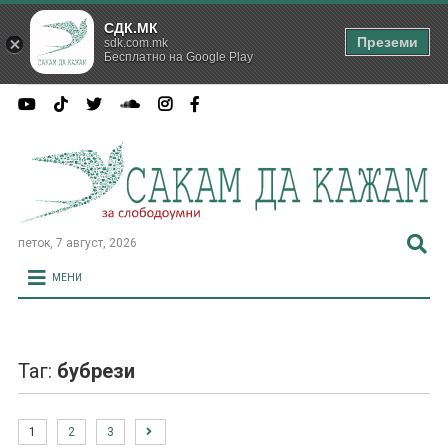
СДК.МК
Преземи
sdk.com.mk
Бесплатно на Google Play
петок, 7 август, 2026
МЕНИ
Таг:
бубрези
1
2
3