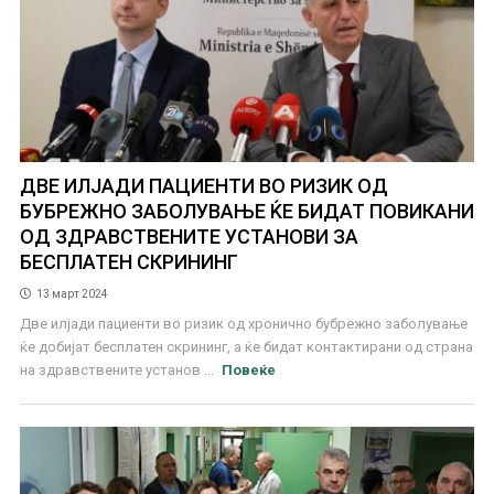
ДВЕ ИЛЈАДИ ПАЦИЕНТИ ВО РИЗИК ОД
БУБРЕЖНО ЗАБОЛУВАЊЕ ЌЕ БИДАТ ПОВИКАНИ
ОД ЗДРАВСТВЕНИТЕ УСТАНОВИ ЗА
БЕСПЛАТЕН СКРИНИНГ
13 март 2024
Две илјади пациенти во ризик од хронично бубрежно заболување
ќе добијат бесплатен скрининг, а ќе бидат контактирани од страна
на здравствените установ ...
Повеќе