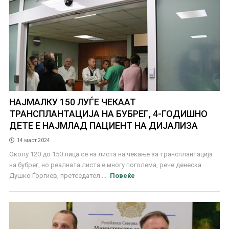
НАЈМАЛКУ 150 ЛУЃЕ ЧЕКААТ
ТРАНСПЛАНТАЦИЈА НА БУБРЕГ, 4-ГОДИШНО
ДЕТЕ Е НАЈМЛАД ПАЦИЕНТ НА ДИЈАЛИЗА
14 март 2024
Околу 120 до 150 лица се на листа на чекање за трансплантација
на бубрег, но реалната листа е многу поголема, рече денеска
Душко Ѓоргиев, претседател ...
Повеќе