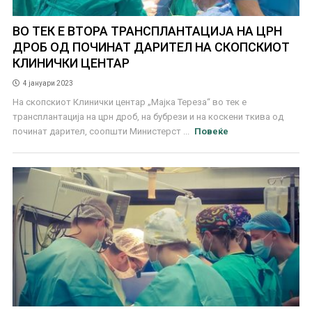
ВО ТЕК Е ВТОРА ТРАНСПЛАНТАЦИЈА НА ЦРН
ДРОБ ОД ПОЧИНАТ ДАРИТЕЛ НА СКОПСКИОТ
КЛИНИЧКИ ЦЕНТАР
4 јануари 2023
На скопскиот Клинички центар „Мајка Тереза“ во тек е
трансплантација на црн дроб, на бубрези и на коскени ткива од
починат дарител, соопшти Министерст ...
Повеќе