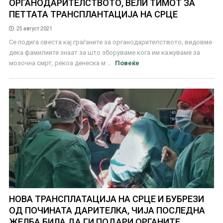
ОРГАНОДАРИТЕЛСТВОТО, ВЕЛИ ТИМОТ ЗА
ПЕТТАТА ТРАНСПЛАНТАЦИЈА НА СРЦЕ
25 август 2021
Се подига свеста кај граѓаните за органодарителството, видовме
дека фамилиите знаат за што зборуваме кога им кажуваме за
мозочна смрт, рекоа денеска м ...
Повеќе
НОВА ТРАНСПЛАТАЦИЈА НА СРЦЕ И БУБРЕЗИ
ОД ПОЧИНАТА ДАРИТЕЛКА, ЧИЈА ПОСЛЕДНА
ЖЕЛБА БИЛА ДА ГИ ПОДАРИ ОРГАНИТЕ