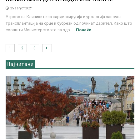
25 август 2021
Утрово на Клиниките за кардиохиругија и урологија започна
трансплантација на срце и бубрези од починат дарител. Како што
соопшти Министерството за здр ...
Повеќе
1
2
3
Најчитани