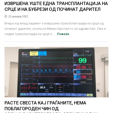
ИЗВРШЕНА УШТЕ ЕДНА ТРАНСПЛАНТАЦИЈА НА
СРЦЕ И НА БУБРЕЗИ ОД ПОЧИНАТ ДАРИТЕЛ
22 јануари 2022
Вчера кај млад пациент е извршена трансплантација на срце од
починат дарител, соопшти Министерството за здравство. Ова е
седма транспатација на срце о ...
Повеќе
РАСТЕ СВЕСТА КАЈ ГРАЃАНИТЕ, НЕМА
ПОБЛАГОРОДЕН ЧИН ОД