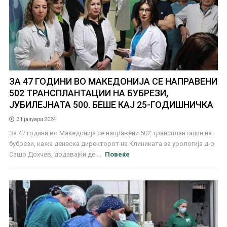
ЗА 47 ГОДИНИ ВО МАКЕДОНИЈА СЕ НАПРАВЕНИ
502 ТРАНСПЛАНТАЦИИ НА БУБРЕЗИ,
ЈУБИЛЕЈНАТА 500. БЕШЕ КАЈ 25-ГОДИШНИЧКА
31 јануари 2024
За 47 години во Македонија се направени 502 трансплантации на
бубрези, кажа денеска директорот на Клиниката за урологија д-р
Сашо Дохчев, додавајќи де ...
Повеќе