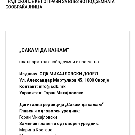
ГРАД СКОПЈЕ ЌЕ ГО ПРАВИ ЗА ВЛЕЗ ВО ПОДЗЕМНАТА
СООБРАЌАЈНИЦА
„САКАМ ДА КАЖАМ“
платформа за слободоумни е проект на
Издавач: СДК МИХАЈЛОВСКИ ДООЕЛ
Ул. Александар Мартулков 45, 1000 Скопје
Контакт:
info@sdk.mk
Управител: Горан Михајловски
Дигитална редакција „Сакам да кажам“
Главен и одговорен уредник:
Горан Михајловски
Заменик главен и одговорен уредник:
Марина Костова