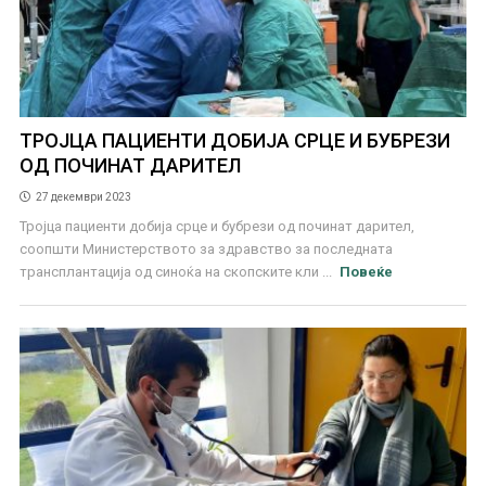
ТРОЈЦА ПАЦИЕНТИ ДОБИЈА СРЦЕ И БУБРЕЗИ
ОД ПОЧИНАТ ДАРИТЕЛ
27 декември 2023
Тројца пациенти добија срце и бубрези од починат дарител,
соопшти Министерството за здравство за последната
трансплантација од синоќа на скопските кли ...
Повеќе