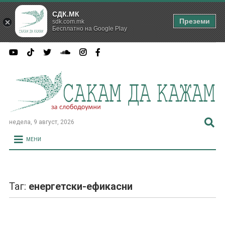
СДК.МК
Преземи
sdk.com.mk
Бесплатно на Google Play
недела, 9 август, 2026
МЕНИ
Таг:
енергетски-ефикасни