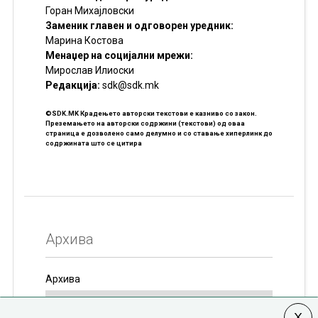
Горан Михајловски
Заменик главен и одговорен уредник:
Марина Костова
Менаџер на социјални мрежи:
Мирослав Илиоски
Редакцијa:
sdk@sdk.mk
©SDK.MK Крадењето авторски текстови е казниво со закон.
Преземањето на авторски содржини (текстови) од оваа
страница е дозволено само делумно и со ставање хиперлинк до
содржината што се цитира
Архива
Архива