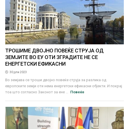
ТРОШИМЕ ДВОЈНО ПОВЕЌЕ СТРУЈА ОД
ЗЕМЈИТЕ ВО ЕУ ОТИ ЗГРАДИТЕ НЕ СЕ
ЕНЕРГЕТСКИ ЕФИКАСНИ
30 јули 2023
Во земјава се троши двојно повеќе струја за разлика од
европските земји оти нема енергетски ефикасни објекти. И покрај
тоа што согласно Законот за ене ...
Повеќе