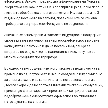
ефикасност, Законот предвидува и формирање на Фонд за
енергетска ефикасност и ЕСКО претпријатија односно правно
лице што обезбедува енергетски услуги. Но, и за ова, и по 3
години од носењето на законот, правилниците со кои ова
треба да се регулира овој Фонд уште не се донесени.
Значајно се занемарени и големите индустриски постројки и
спроведување на мерки за енергетска ефикасност во овие
капацитети. Практично и да не постои стимулација за
штедење во овој сектор на национално ниво, ниту пак за
малите и средните претпријатија.
Во однос на потрошувачите, исто така не се води сметка за
промена на однесувањето и нивно соодветно информирање
за енергијата, но и за количината на потрошена енергија.
Досега скоро и да не постојат никакви фискални стимулации,
пристап до финансирање и проекти кои ќе придонесат за
подобрување на енергетската ефикасност во финалната
потрошувачка на енергија.