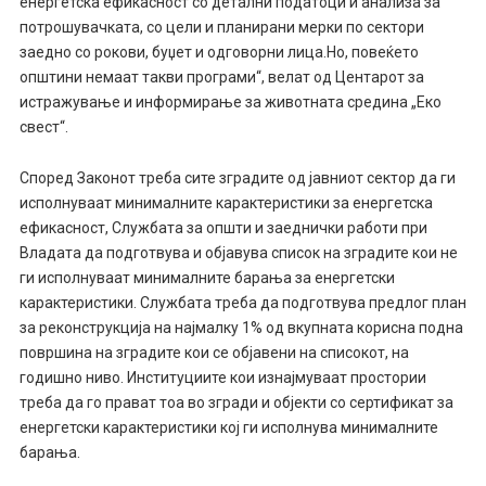
енергетска ефикасност со детални податоци и анализа за
потрошувачката, со цели и планирани мерки по сектори
заедно со рокови, буџет и одговорни лица.Но, повеќето
општини немаат такви програми“, велат од Центарот за
истражување и информирање за животната средина „Еко
свест“.
Според Законот треба сите зградите од јавниот сектор да ги
исполнуваат минималните карактеристики за енергетска
ефикасност, Службата за општи и заеднички работи при
Владата да подготвува и објавува список на зградите кои не
ги исполнуваат минималните барања за енергетски
карактеристики. Службата треба да подготвува предлог план
за реконструкција на најмалку 1% од вкупната корисна подна
површина на зградите кои се објавени на списокот, на
годишно ниво. Институциите кои изнајмуваат простории
треба да го прават тоа во згради и објекти со сертификат за
енергетски карактеристики кој ги исполнува минималните
барања.