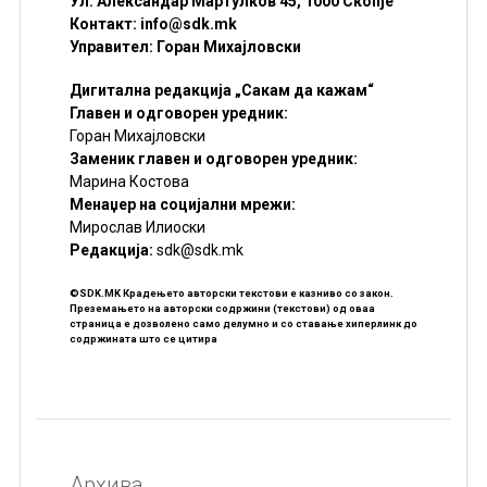
Ул. Александар Мартулков 45, 1000 Скопје
Контакт:
info@sdk.mk
Управител: Горан Михајловски
Дигитална редакција „Сакам да кажам“
Главен и одговорен уредник:
Горан Михајловски
Заменик главен и одговорен уредник:
Марина Костова
Менаџер на социјални мрежи:
Мирослав Илиоски
Редакцијa:
sdk@sdk.mk
©SDK.MK Крадењето авторски текстови е казниво со закон.
Преземањето на авторски содржини (текстови) од оваа
страница е дозволено само делумно и со ставање хиперлинк до
содржината што се цитира
Архива