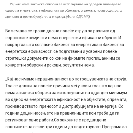
Кај нас нема законска обврска за исполнување на одреден минимум во
однос на енергетската ефикасност на објектите, опремата, производството,
преносот и дистрибуцијата на енергија.(Фото: СДК.МК)
Во земјава се троши двојно повеќе струја за разлика од
европските земји оти нема енергетски ефикасни објекти. И
покрај тоа што согласно Законот за енергетика и Законот за
енергетска ефикасност, се подготвени и усвоени повеќе
стратешки документи со кои на фирмите пропишани им се
конкретни обврски и рокови, резултати нема.
„Кај нас имаме нерационалност во потрошувачката на струја.
Тоа се должи на повеќе причини меѓу кои и тоа што кај нас
нема законска обврска за исполнување на одреден минимум
во однос на енергетската ефикасност на објектите, опремата,
производството, преносот и дистрибуцијата на енергија. Со
години доцни носењето на правилниците кои треба да ги
регулираат овие работи.Со законите е предвидено
општините на секои три години да подготвуваат Програма за