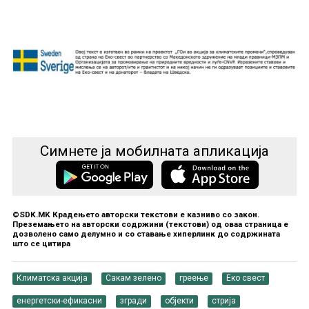
Симнете ја мобилната апликација
©SDK.MK Крадењето авторски текстови е казниво со закон.
Преземањето на авторски содржини (текстови) од оваа страница е
дозволено само делумно и со ставање хиперлинк до содржината
што се цитира
Климатска акција
Сакам зелено
греење
Еко свест
енергетски-ефикасни
згради
објекти
стрија