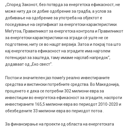
„Според Законот, без потврда за енергетска ефикасност, не
може ниту да се добие одобрение за градба, а услов за
добивање на одобрение за употреба на објектот е
поседување на сертификат за енергетски карактеристики.
Меѓутоа, Правилникот за енергетска контрола и Правилникот
за енергетски карактеристики на згради сѐ уште не се
подготвени, ниту се во нацрт верзија. Затоа и покрај тоа што
кај енергетската ефикасност на зградите има најголем
потенцијал за заштеда, таму имаме најслаб напредок“,
додаваат од „Еко свест“.
Постои и значителен јаз помеѓу реално инвестираните
средства и вистински потребните средства. Во Македонија,
проценето е дека се потребни 302 милиони евра за
инвестиции во енергетска ефикасност за зградите, наспроти
инвестираните 165,5 милиони евра во периодот 2010-2020 и
обезбедените 33 милиони евра во периодот потоа .
За финансирање на проекти од областа на енергетската