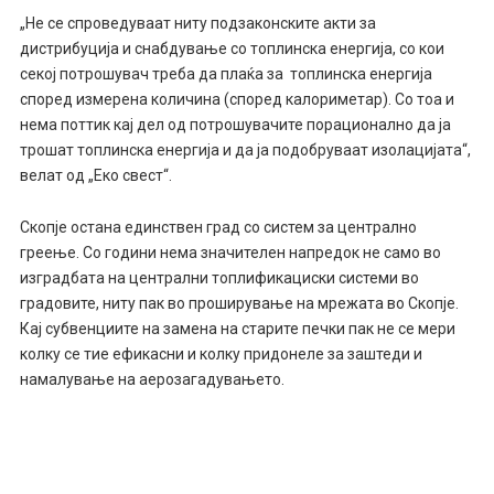
„Не се спроведуваат ниту подзаконските акти за
дистрибуција и снабдување со топлинска енергија, со кои
секој потрошувач треба да плаќа за топлинска енергија
според измерена количина (според калориметар). Со тоа и
нема поттик кај дел од потрошувачите порационално да ја
трошат топлинска енергија и да ја подобруваат изолацијата“,
велат од „Еко свест“.
Скопје остана единствен град со систем за централно
греење. Со години нема значителен напредок не само во
изградбата на централни топлификациски системи во
градовите, ниту пак во проширување на мрежата во Скопје.
Кај субвенциите на замена на старите печки пак не се мери
колку се тие ефикасни и колку придонеле за заштеди и
намалување на аерозагадувањето.