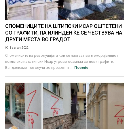
СПОМЕНИЦИТЕ НА ШТИПСКИ ИСАР ОШТЕТЕНИ
СО ГРАФИТИ, ПА ИЛИНДЕН ЌЕ СЕ ЧЕСТВУВА НА
ДРУГИ МЕСТА ВО ГРАДОТ
1 август 2022
Спомениците на револуцијата кои се наоѓаат во меморијалниот
комплекс на штипски Исар утрово осамнаа со нови графити.
Вандализмот се случи во пресрет н ...
Повеќе