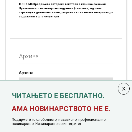
©SDK.MK Крадењето авторски текстови е казниво со закон.
Преземањето на авторски содржини (текстови) од оваа
страница е дозволено само делумно и со ставање хиперлинк до
содржината што се цитира
Архива
Архива
ЧИТАЊЕТО Е БЕСПЛАТНО.
Колумната
САКАМ ДА КАЖАМ
излегува од 12
АМА НОВИНАРСТВОТО НЕ Е.
јануари, 1991 година
Поддржете го слободното, независно, професионално
новинарство. Новинарство со интегритет.