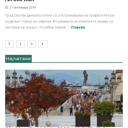
21 септември 2019
Град Скопје денеска почна со отстранување на графитите кои
содржат говор на омраза. Во рамките на есенската акција за
чистење на градот, посебни тимов ...
Повеќе
1
2
3
Најчитани