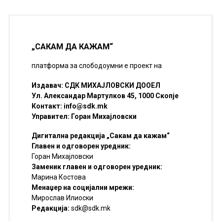
„САКАМ ДА КАЖАМ“
платформа за слободоумни е проект на
Издавач: СДК МИХАЈЛОВСКИ ДООЕЛ
Ул. Александар Мартулков 45, 1000 Скопје
Контакт:
info@sdk.mk
Управител: Горан Михајловски
Дигитална редакција „Сакам да кажам“
Главен и одговорен уредник:
Горан Михајловски
Заменик главен и одговорен уредник:
Марина Костова
Менаџер на социјални мрежи:
Мирослав Илиоски
Редакцијa:
sdk@sdk.mk