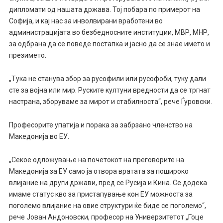
дипломати од нашата држава. Тој побара по примерот на
Софија, и кај нас за инволвирани вработени во
администрацијата во безбедносните институции, МВР, МНР,
за одбрана да се поведе постапка и јасно да се знае името и
презимето.
„Тука не станува збор за русофили или русофоби, туку дали
сте за војна или мир. Руските култуни вредности да се тргнат
настрана, зборуваме за мирот и стабилноста“, рече Ѓуровски.
Професорите упатија и порака за забрзано членство на
Македонија во ЕУ.
„Секое одложување на почетокот на преговорите на
Македонија за ЕУ само ја отвора вратата за пошироко
влијание на други држави, пред се Русија и Кина. Се додека
имаме статус кво за пристапување кон ЕУ можноста за
поголемо влијание на овие структури ќе биде се поголемо“,
рече Јован Андоновски, професор на Универзитетот „Гоце