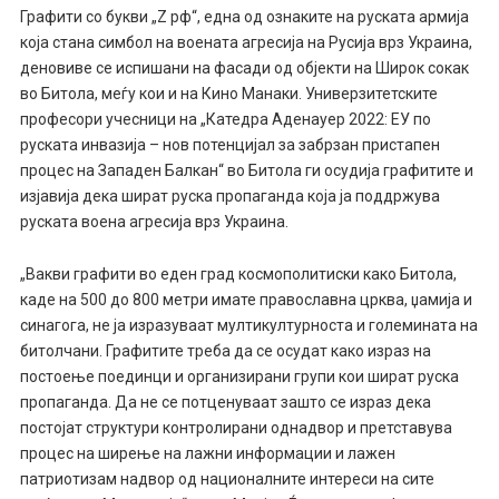
Графити со букви „Z рф“, една од ознаките на руската армија
која стана симбол на воената агресија на Русија врз Украина,
деновиве се испишани на фасади од објекти на Широк сокак
во Битола, меѓу кои и на Кино Манаки. Универзитетските
професори учесници на „Катедра Аденауер 2022: ЕУ по
руската инвазија – нов потенцијал за забрзан пристапен
процес на Западен Балкан“ во Битола ги осудија графитите и
изјавија дека шират руска пропаганда која ја поддржува
руската воена агресија врз Украина.
„Вакви графити во еден град космополитиски како Битола,
каде на 500 до 800 метри имате православна црква, џамија и
синагога, не ја изразуваат мултикултурноста и големината на
битолчани. Графитите треба да се осудат како израз на
постоење поединци и организирани групи кои шират руска
пропаганда. Да не се потценуваат зашто се израз дека
постојат структури контролирани однадвор и претставува
процес на ширење на лажни информации и лажен
патриотизам надвор од националните интереси на сите