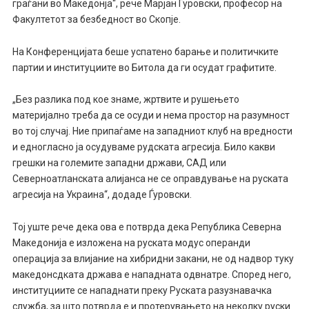
граѓани во Македонја“, рече Марјан Ѓуровски, професор на
Факултетот за безбедност во Скопје.
На Конференцијата беше успатено барање и политичките
партии и институциите во Битола да ги осудат графитите.
„Без разлика под кое знаме, жртвите и рушењето
материјално треба да се осуди и нема простор на разумност
во тој случај. Ние припаѓаме на западниот клуб на вредности
и едногласно ја осудуваме рудската агресија. Било какви
грешки на големите западни држави, САД или
Северноатланската алијанса не се оправдување на руската
агресија на Украина“, додаде Ѓуровски.
Тој уште рече дека ова е потврда дека Република Северна
Македонија е изложена на руската модус операнди
операција за влијание на хибридни закани, не од надвор туку
македонсдката држава е нападната одвнатре. Според него,
институциите се нападнати преку Руската разузнавачка
служба, за што потврда е и протерувањето на неколку руски