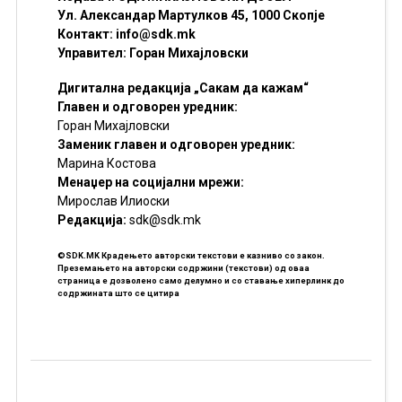
Ул. Александар Мартулков 45, 1000 Скопје
Контакт:
info@sdk.mk
Управител: Горан Михајловски
Дигитална редакција „Сакам да кажам“
Главен и одговорен уредник:
Горан Михајловски
Заменик главен и одговорен уредник:
Марина Костова
Менаџер на социјални мрежи:
Мирослав Илиоски
Редакцијa:
sdk@sdk.mk
©SDK.MK Крадењето авторски текстови е казниво со закон.
Преземањето на авторски содржини (текстови) од оваа
страница е дозволено само делумно и со ставање хиперлинк до
содржината што се цитира