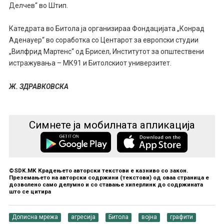
Делчев“ во Штип.
Катедрата во Битола ја организираа Фондацијата „Конрад
Аденауер“ во соработка со Центарот за европски студии
„Вилфрид Мартенс“ од Брисел, Институтот за општествени
истражувања – МК91 и Битолскиот универзитет.
Ж. ЗДРАВКОВСКА
Симнете ја мобилната апликација
©SDK.MK Крадењето авторски текстови е казниво со закон.
Преземањето на авторски содржини (текстови) од оваа страница е
дозволено само делумно и со ставање хиперлинк до содржината
што се цитира
Дописна мрежа
агресија
Битола
војна
графити