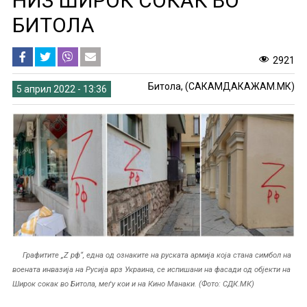
НИЗ ШИРОК СОКАК ВО
БИТОЛА
2921
Битола, (САКАМДАКАЖАМ.МК)
5 април 2022 - 13:36
Графитите „Z рф“, една од ознаките на руската армија која стана симбол на
воената инвазија на Русија врз Украина, се испишани на фасади од објекти на
Широк сокак во Битола, меѓу кои и на Кино Манаки. (Фото: СДК.МК)