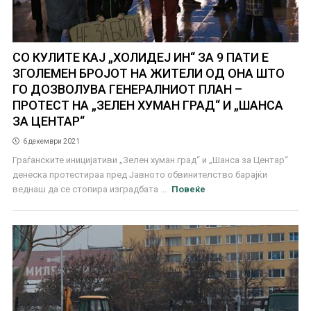
СО КУЛИТЕ КАЈ „ХОЛИДЕЈ ИН“ ЗА 9 ПАТИ Е
ЗГОЛЕМЕН БРОЈОТ НА ЖИТЕЛИ ОД ОНА ШТО
ГО ДОЗВОЛУВА ГЕНЕРАЛНИОТ ПЛАН –
ПРОТЕСТ НА „ЗЕЛЕН ХУМАН ГРАД“ И „ШАНСА
ЗА ЦЕНТАР“
6 декември 2021
Граѓанските иницијативи „Зелен хуман град“ и „Шанса за Центар“
денеска протестираа пред Јавното обвинителство барајќи
веднаш да се стопира изградбата ...
Повеќе