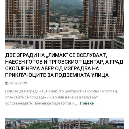
ДВЕ ЗГРАДИ НА „ЛИМАК“ СЕ ВСЕЛУВААТ,
НАЕСЕН ГОТОВ И ТРГОВСКИОТ ЦЕНТАР, А ГРАД
СКОПЈЕ НЕМА АБЕР ОД ИЗГРАДБА НА
ПРИКЛУЧОЦИТЕ ЗА ПОДЗЕМНАТА УЛИЦА
30 јуни 2023
Првите две згради на „Лимак“ во центарот на Скопје се готови,
становите се продадени и во нив веќе се вселуваат
сопствениците. Наесен ќе биде готов и ...
Повеќе