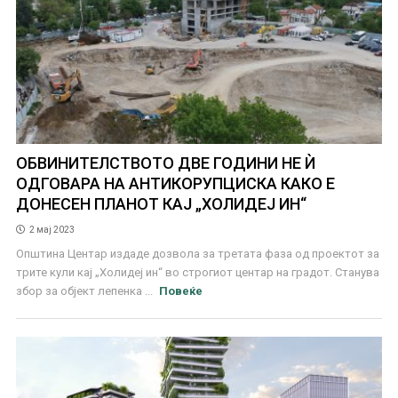
ОБВИНИТЕЛСТВОТО ДВЕ ГОДИНИ НЕ Ѝ
ОДГОВАРА НА АНТИКОРУПЦИСКА КАКО Е
ДОНЕСЕН ПЛАНОТ КАЈ „ХОЛИДЕЈ ИН“
2 мај 2023
Општина Центар издаде дозвола за третата фаза од проектот за
трите кули кај „Холидеј ин“ во строгиот центар на градот. Станува
збор за објект лепенка ...
Повеќе