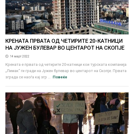
КРЕНАТА ПРВАТА ОД ЧЕТИРИТЕ 20-КАТНИЦИ
НА ЈУЖЕН БУЛЕВАР ВО ЦЕНТАРОТ НА СКОПЈЕ
14 март 2022
Крената е првата од четирите 20-катници кои турската компанија
„Лимак“ ги гради на Јужен булевар во центарот на Скопје. Првата
зграда се наоѓа кај згр ...
Повеќе