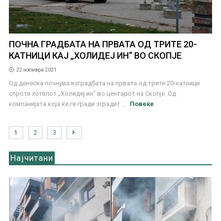
ПОЧНА ГРАДБАТА НА ПРВАТА ОД ТРИТЕ 20-
КАТНИЦИ КАЈ „ХОЛИДЕЈ ИН“ ВО СКОПЈЕ
22 ноември 2021
Од денеска почнува изградбата на првата од трите 20-катници
спроти хотелот „Холидеј ин“ во центарот на Скопје. Од
компанијата која ќе ги гради зградит ...
Повеќе
1
2
3
Најчитани