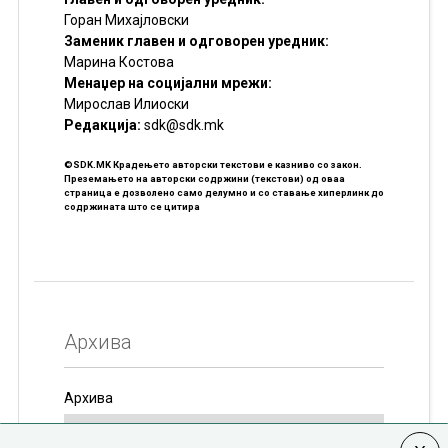
Горан Михајловски
Заменик главен и одговорен уредник:
Марина Костова
Менаџер на социјални мрежи:
Мирослав Илиоски
Редакцијa:
sdk@sdk.mk
©SDK.MK Крадењето авторски текстови е казниво со закон.
Преземањето на авторски содржини (текстови) од оваа
страница е дозволено само делумно и со ставање хиперлинк до
содржината што се цитира
Архива
Архива