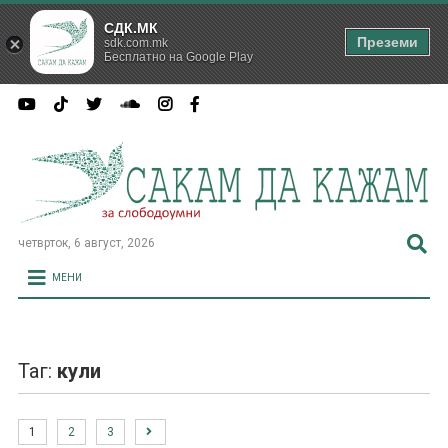
СДК.МК
Преземи
sdk.com.mk
Бесплатно на Google Play
четврток, 6 август, 2026
МЕНИ
Таг:
кули
1
2
3