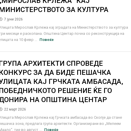
„МИРОСЛАВ КРЛЕЖА“ КАЈ
МИНИСТЕРСТВОТО ЗА КУЛТУРА
7 јуни 2026
Улицата Мирослав Крлежа кај зградата на Министерството за култура
три месеци е раскопана. Општина Центар почна со реконструкција на
улицата на 10 февр ...
Повеќе
ГРУПА АРХИТЕКТИ СПРОВЕДЕ
КОНКУРС ЗА ДА БИДЕ ПЕШАЧКА
УЛИЦАТА КАЈ ГРЧКАТА АМБАСАДА,
ПОБЕДНИЧКОТО РЕШЕНИЕ ЌЕ ГО
ДОНИРА НА ОПШТИНА ЦЕНТАР
22 март 2026
Улицата Мирослав Крлежа кај Грчката амбасада во Скопје да стане
пешачка зона, предлага група архитекти. Организирани во „Мелеем
Маало“, тие во август ...
Повеќе