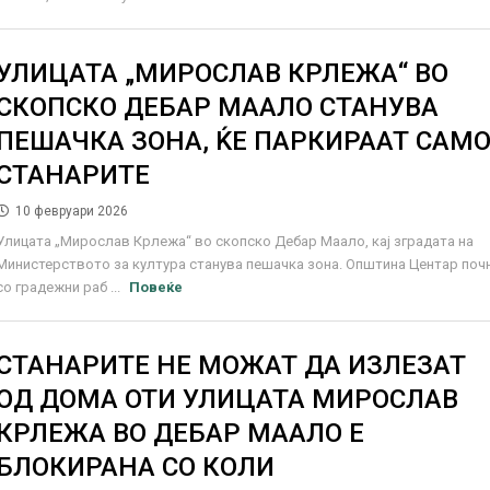
УЛИЦАТА „МИРОСЛАВ КРЛЕЖА“ ВО
СКОПСКО ДЕБАР МААЛО СТАНУВА
ПЕШАЧКА ЗОНА, ЌЕ ПАРКИРААТ САМ
СТАНАРИТЕ
10 февруари 2026
Улицата „Мирослав Крлежа“ во скопско Дебар Маало, кај зградата на
Министерството за култура станува пешачка зона. Општина Центар поч
со градежни раб ...
Повеќе
СТАНАРИТЕ НЕ МОЖАТ ДА ИЗЛЕЗАТ
ОД ДОМА ОТИ УЛИЦАТА МИРОСЛАВ
КРЛЕЖА ВО ДЕБАР МААЛО Е
БЛОКИРАНА СО КОЛИ