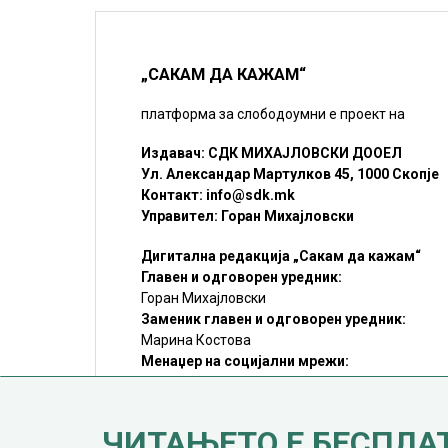
„САКАМ ДА КАЖАМ“
платформа за слободоумни е проект на
Издавач: СДК МИХАЈЛОВСКИ ДООЕЛ
Ул. Александар Мартулков 45, 1000 Скопје
Контакт:
info@sdk.mk
Управител: Горан Михајловски
Дигитална редакција „Сакам да кажам“
Главен и одговорен уредник:
Горан Михајловски
Заменик главен и одговорен уредник:
Марина Костова
Менаџер на социјални мрежи:
Мирослав Илиоски
Редакцијa:
sdk@sdk.mk
ЧИТАЊЕТО Е БЕСПЛА
©SDK.MK Крадењето авторски текстови е казниво со закон.