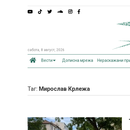
сабота, 8 август, 2026
Вести
Дописна мрежа
Нераскажани пр
Таг:
Мирослав Крлежа