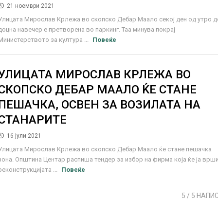
21 ноември 2021
Улицата Мирослав Крлежа во скопско Дебар Маало секој ден од утро д
доцна навечер е претворена во паркинг. Таа минува покрај
Министерството за култура ...
Повеќе
УЛИЦАТА МИРОСЛАВ КРЛЕЖА ВО
СКОПСКО ДЕБАР МААЛО ЌЕ СТАНЕ
ПЕШАЧКА, ОСВЕН ЗА ВОЗИЛАТА НА
СТАНАРИТЕ
16 јули 2021
Улицата Мирослав Крлежа во скопско Дебар Маало ќе стане пешачка
зона. Општина Центар распиша тендер за избор на фирма која ќе ја врш
реконструкцијата ...
Повеќе
5
/ 5 НАПИ