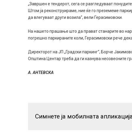
„Завршен е тендерот, сега се разгледуваат понудите
Штом ја реконструираме, ние ќе го преземеме парк
да влегуваат други возила“, вели Герасимовски.
На нашето прашање што да прават станарите во наре
погрешно паркираните коли, Герасимовски рече дека
Директорот на ЈП „Градски паркинг“, Борче Јакимовс
Општина Центар треба да ги казнува несовесните гр
А. АНТЕВСКА
Симнете ја мобилната апликациј