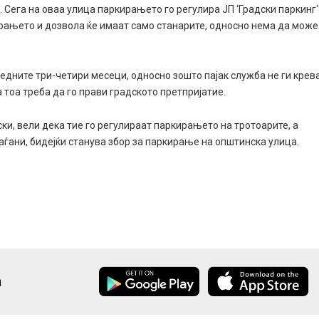
. Сега на оваа улица паркирањето го регулира ЈП ‘Градски паркинг‘
ирањето и дозвола ќе имаат само станарите, односно нема да може
дните три-четири месеци, односно зошто пајак служба не ги крев
 тоа треба да го прави градското претпријатие.
ки, вели дека тие го регулираат паркирањето на тротоарите, а
аѓани, бидејќи станува збор за паркирање на општинска улица.
а