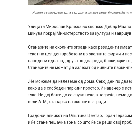
Колите се наредени една зад друга, во два реда, блокирајќи го
Улицата Мирослав Крлежа во скопско Дебар Маало се
минува покрај Министерството за култура и завршува
Станарите на околните згради како резиденти имаат
текот на цел ден вработени во околните фирми и по
наредени една зад друга во два реда, блокирајќи го
Станарите не можат да излезат од нивните паркинг м
„Не можеме да излеземе од дома. Секој ден по двае
како да е слободен паркинг простор. И навечер е и
тука. Не дај боже да се случи некоја несреќа, нема 
вели А. М., станарка на околните згради.
Градоначалникот на Општина Центар, Горан Герасимо
и ќе стане пешачка зона, со што ќе се реши овој про