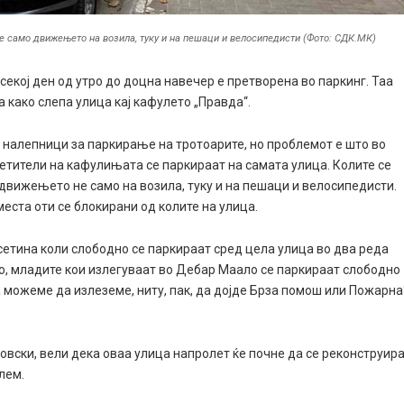
 не само движењето на возила, туку и на пешаци и велосипедисти (Фото: СДК.МК)
кој ден од утро до доцна навечер е претворена во паркинг. Таа
 како слепа улица кај кафулето „Правда“.
 налепници за паркирање на тротоарите, но проблемот е што во
сетители на кафулињата се паркираат на самата улица. Колите се
 движењето не само на возила, туку и на пешаци и велосипедисти.
еста оти се блокирани од колите на улица.
сетина коли слободно се паркираат сред цела улица во два реда
сто, младите кои излегуваат во Дебар Маало се паркираат слободно
да можеме да излеземе, ниту, пак, да дојде Брза помош или Пожарна
вски, вели дека оваа улица напролет ќе почне да се реконструир
блем.