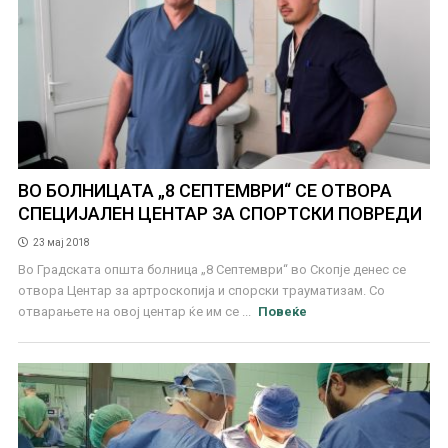
ВО БОЛНИЦАТА „8 СЕПТЕМВРИ“ СЕ ОТВОРА
СПЕЦИЈАЛЕН ЦЕНТАР ЗА СПОРТСКИ ПОВРЕДИ
23 мај 2018
Во Градската општа болница „8 Септември“ во Скопје денес се
отвора Центар за артроскопија и спорски трауматизам. Со
отварањете на овој центар ќе им се ...
Повеќе