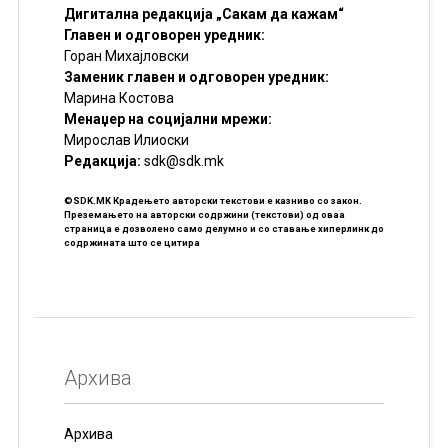
Дигитална редакција „Сакам да кажам“
Главен и одговорен уредник:
Горан Михајловски
Заменик главен и одговорен уредник:
Марина Костова
Менаџер на социјални мрежи:
Мирослав Илиоски
Редакцијa:
sdk@sdk.mk
©SDK.MK Крадењето авторски текстови е казниво со закон.
Преземањето на авторски содржини (текстови) од оваа
страница е дозволено само делумно и со ставање хиперлинк до
содржината што се цитира
Архива
Архива