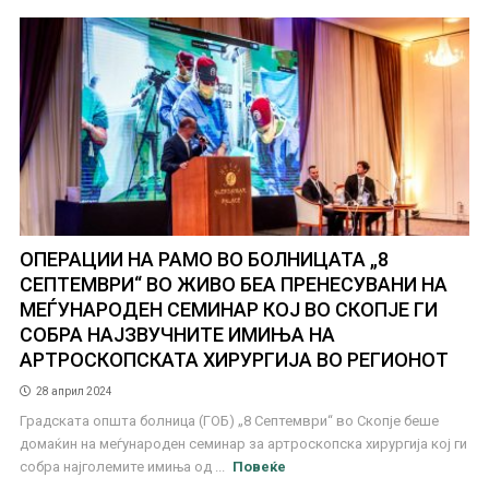
ОПЕРАЦИИ НА РАМО ВО БОЛНИЦАТА „8
СЕПТЕМВРИ“ ВО ЖИВО БЕА ПРЕНЕСУВАНИ НА
МЕЃУНАРОДЕН СЕМИНАР КОЈ ВО СКОПЈЕ ГИ
СОБРА НАЈЗВУЧНИТЕ ИМИЊА НА
АРТРОСКОПСКАТА ХИРУРГИЈА ВО РЕГИОНОТ
28 април 2024
Градската општа болница (ГОБ) „8 Септември“ во Скопје беше
домаќин на меѓународен семинар за артроскопска хирургија кој ги
собра најголемите имиња од ...
Повеќе