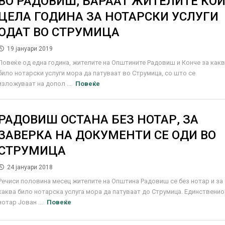
ВО РАДОВИШ, БАРААТ ЖИТЕЛИТЕ КО
ЦЕЛА ГОДИНА ЗА НОТАРСКИ УСЛУГИ
ОДАТ ВО СТРУМИЦА
19 јануари 2019
Повеќе од една година, жителите на Општините Радовиш и Конче за как
било нотарски услуги мора да патуваат во Струмица, со што се
изложуваат на допол ...
Повеќе
РАДОВИШ ОСТАНА БЕЗ НОТАР, ЗА
ЗАВЕРКА НА ДОКУМЕНТИ СЕ ОДИ ВО
СТРУМИЦА
24 јануари 2018
Речиси половина месец жителите на Општина Радовиш се без нотар и за
каква било нотарска услуга мора да патуваат до Струмица. Единственио
нотар Јован ...
Повеќе