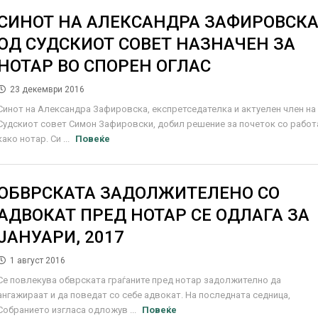
СИНОТ НА АЛЕКСАНДРА ЗАФИРОВСК
ОД СУДСКИОТ СОВЕТ НАЗНАЧЕН ЗА
НОТАР ВО СПОРЕН ОГЛАС
23 декември 2016
Синот на Александра Зафировска, експретседателка и актуелен член на
Судскиот совет Симон Зафировски, добил решение за почеток со работ
како нотар. Си ...
Повеќе
ОБВРСКАТА ЗАДОЛЖИТЕЛЕНО СО
АДВОКАТ ПРЕД НОТАР СЕ ОДЛАГА ЗА
ЈАНУАРИ, 2017
1 август 2016
Се повлекува обврската граѓаните пред нотар задолжително да
ангажираат и да поведат со себе адвокат. На последната седница,
Собранието изгласа одложув ...
Повеќе