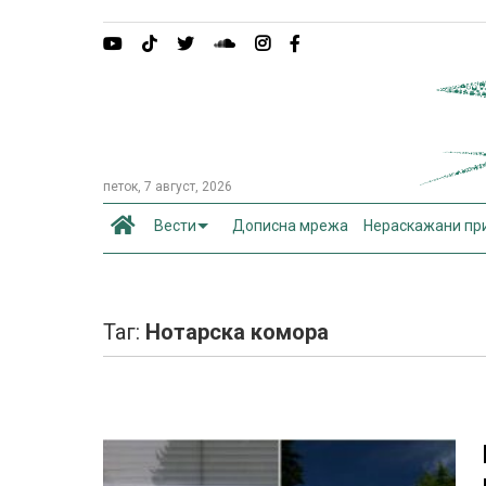
петок, 7 август, 2026
Вести
Дописна мрежа
Нераскажани пр
Таг:
Нотарска комора