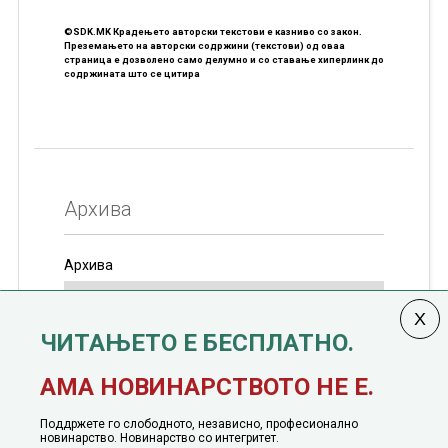
©SDK.MK Крадењето авторски текстови е казниво со закон.
Преземањето на авторски содржини (текстови) од оваа
страница е дозволено само делумно и со ставање хиперлинк до
содржината што се цитира
Архива
Архива
ЧИТАЊЕТО Е БЕСПЛАТНО.
Колумната
САКАМ ДА КАЖАМ
излегува од 12
АМА НОВИНАРСТВОТО НЕ Е.
јануари, 1991 година
Поддржете го слободното, независно, професионално
новинарство. Новинарство со интегритет.