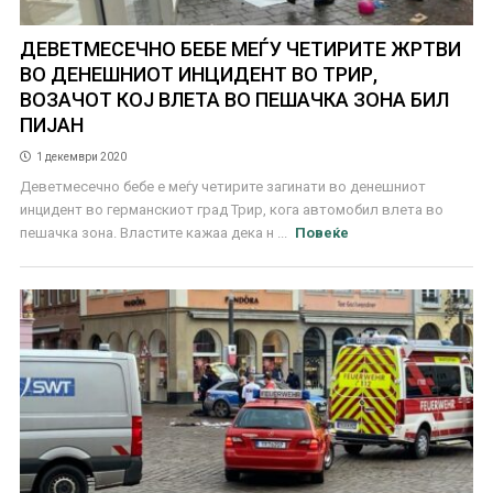
ДЕВЕТМЕСЕЧНО БЕБЕ МЕЃУ ЧЕТИРИТЕ ЖРТВИ
ВО ДЕНЕШНИОТ ИНЦИДЕНТ ВО ТРИР,
ВОЗАЧОТ КОЈ ВЛЕТА ВО ПЕШАЧКА ЗОНА БИЛ
ПИЈАН
1 декември 2020
Деветмесечно бебе е меѓу четирите загинати во денешниот
инцидент во германскиот град Трир, кога автомобил влета во
пешачка зона. Властите кажаа дека н ...
Повеќе