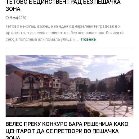
ТЕТОВО Е ЕДИНСТВЕН ГРАД БЕЗ ПЕШАЧКА
ЗОНА
9 мај 2020
Тетово некогаш важеше за еден од најзелените градови во
државата, а денеска е единствен без пешачка зона. Речиси на
секоја поголема или помала улица и ...
Повеќе
ВЕЛЕС ПРЕКУ КОНКУРС БАРА РЕШЕНИЈА КАКО
ЦЕНТАРОТ ДА СЕ ПРЕТВОРИ ВО ПЕШАЧКА
ЗОНА