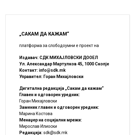
„САКАМ ДА КАЖАМ“
платформа за слободоумни е проект на
Издавач: СДК МИХАЈЛОВСКИ ДООЕЛ
Ул. Александар Мартулков 45, 1000 Скопје
Контакт:
info@sdk.mk
Управител: Горан Михајловски
Дигитална редакција „Сакам да кажам“
Главен и одговорен уредник:
Горан Михајловски
Заменик главен и одговорен уредник:
Марина Костова
Менаџер на социјални мрежи:
Мирослав Илиоски
Редакцијa:
sdk@sdk.mk