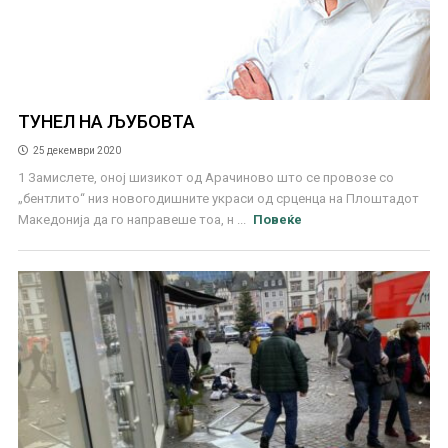
ТУНЕЛ НА ЉУБОВТА
25 декември 2020
1 Замислете, оној шизикот од Арачиново што се провозе со
„бентлито“ низ новогодишните украси од срценца на Плоштадот
Македонија да го направеше тоа, н ...
Повеќе