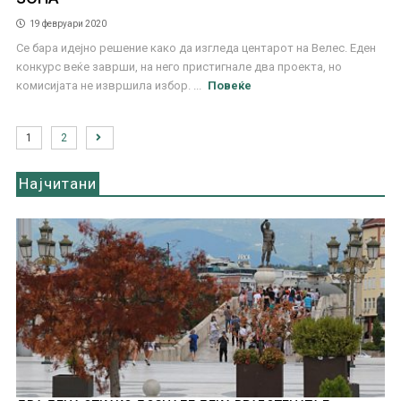
19 февруари 2020
Се бара идејно решение како да изгледа центарот на Велес. Еден
конкурс веќе заврши, на него пристигнале два проекта, но
комисијата не извршила избор. ...
Повеќе
1
2
Најчитани