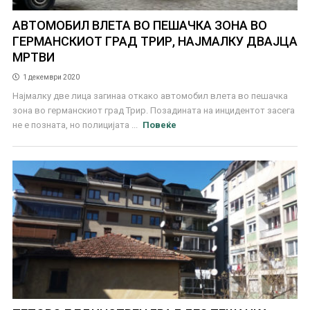
АВТОМОБИЛ ВЛЕТА ВО ПЕШАЧКА ЗОНА ВО
ГЕРМАНСКИОТ ГРАД ТРИР, НАЈМАЛКУ ДВАЈЦА
МРТВИ
1 декември 2020
Најмалку две лица загинаа откако автомобил влета во пешачка
зона во германскиот град Трир. Позадината на инцидентот засега
не е позната, но полицијата ...
Повеќе