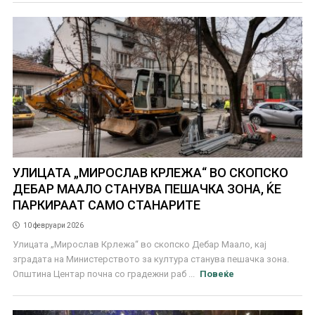
УЛИЦАТА „МИРОСЛАВ КРЛЕЖА“ ВО СКОПСКО
ДЕБАР МААЛО СТАНУВА ПЕШАЧКА ЗОНА, ЌЕ
ПАРКИРААТ САМО СТАНАРИТЕ
10 февруари 2026
Улицата „Мирослав Крлежа“ во скопско Дебар Маало, кај
зградата на Министерството за култура станува пешачка зона.
Општина Центар почна со градежни раб ...
Повеќе