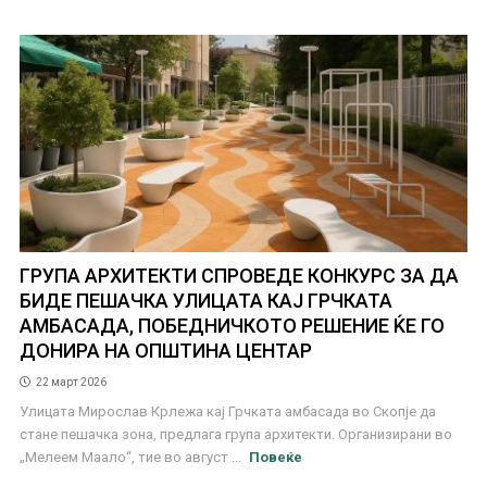
ГРУПА АРХИТЕКТИ СПРОВЕДЕ КОНКУРС ЗА ДА
БИДЕ ПЕШАЧКА УЛИЦАТА КАЈ ГРЧКАТА
АМБАСАДА, ПОБЕДНИЧКОТО РЕШЕНИЕ ЌЕ ГО
ДОНИРА НА ОПШТИНА ЦЕНТАР
22 март 2026
Улицата Мирослав Крлежа кај Грчката амбасада во Скопје да
стане пешачка зона, предлага група архитекти. Организирани во
„Мелеем Маало“, тие во август ...
Повеќе