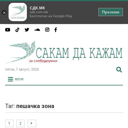
СДК.МК
Преземи
sdk.com.mk
Бесплатно на Google Play
петок, 7 август, 2026
МЕНИ
Таг:
пешачка зона
1
2