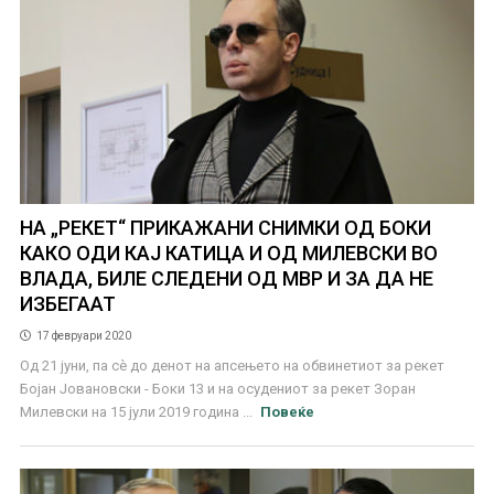
НА „РЕКЕТ“ ПРИКАЖАНИ СНИМКИ ОД БОКИ
КАКО ОДИ КАЈ КАТИЦА И ОД МИЛЕВСКИ ВО
ВЛАДА, БИЛЕ СЛЕДЕНИ ОД МВР И ЗА ДА НЕ
ИЗБЕГААТ
17 февруари 2020
Од 21 јуни, па сѐ до денот на апсењето на обвинетиот за рекет
Бојан Јовановски - Боки 13 и на осудениот за рекет Зоран
Милевски на 15 јули 2019 година ...
Повеќе