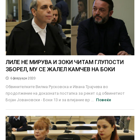
ЛИЛЕ НЕ МИРУВА И ЗОКИ ЧИТАМ ГЛУПОСТИ
ЗБОРЕЛ, МУ СЕ ЖАЛЕЛ КАМЧЕВ НА БОКИ
6 февруари 2020
Обвинителките Вилма Русковска и Ивана Трајчева во
продолжение на доказната постапка за рекет од обвинетиот
Бојан Јовановски - Боки 13 и за влијание вр ...
Повеќе