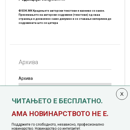
©SDK.MK Крадењето авторски текстови е казниво со закон.
Преземањето на авторски содржини (текстови) од оваа
страница е дозволено само делумно и со ставање хиперлинк до
содржината што се цитира
Архива
Архива
ЧИТАЊЕТО Е БЕСПЛАТНО.
Колумната
САКАМ ДА КАЖАМ
излегува од 12
АМА НОВИНАРСТВОТО НЕ Е.
јануари, 1991 година
Поддржете го слободното, независно, професионално
новинарство. Новинарство со интегритет.