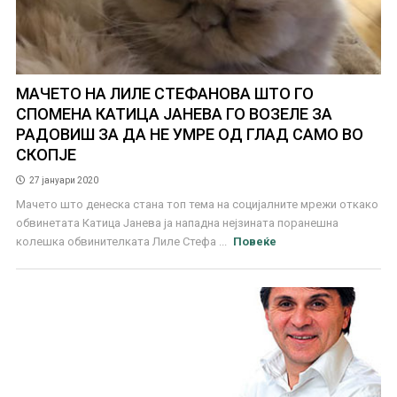
МАЧЕТО НА ЛИЛЕ СТЕФАНОВА ШТО ГО
СПОМЕНА КАТИЦА ЈАНЕВА ГО ВОЗЕЛЕ ЗА
РАДОВИШ ЗА ДА НЕ УМРЕ ОД ГЛАД САМО ВО
СКОПЈЕ
27 јануари 2020
Мачето што денеска стана топ тема на социјалните мрежи откако
обвинетата Катица Јанева ја нападна нејзината поранешна
колешка обвинителката Лиле Стефа ...
Повеќе