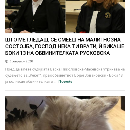
ШТО МЕ ГЛЕДАШ, СЕ СМЕЕШ НА МАЛИГНОЗНА
СОСТОЈБА, ГОСПОД НЕКА ТИ ВРАТИ, Ѝ ВИКАШЕ
БОКИ 13 НА ОБВИНИТЕЛКАТА РУСКОВСКА
6 февруари 2020
Пред да влезе судијката Васка Николовска-Масевска утринава на
судењето за „Рекет“, првообвинетиот Бојан Јовановски - Боки 13
ја колнеше обвинителката ...
Повеќе