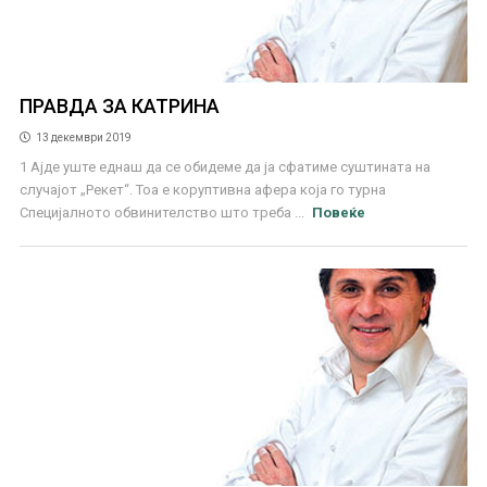
ПРАВДА ЗА КАТРИНА
13 декември 2019
1 Ајде уште еднаш да се обидеме да ја сфатиме суштината на
случајот „Рекет“. Тоа е коруптивна афера која го турна
Специјалното обвинителство што треба ...
Повеќе