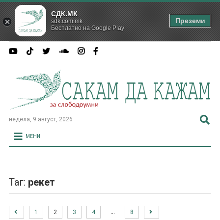
СДК.МК
Преземи
sdk.com.mk
Бесплатно на Google Play
недела, 9 август, 2026
МЕНИ
Таг:
рекет
…
1
2
3
4
8