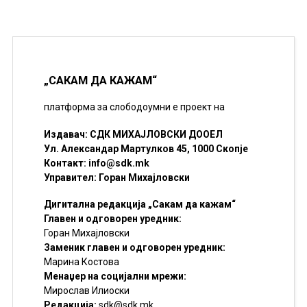
„САКАМ ДА КАЖАМ“
платформа за слободоумни е проект на
Издавач: СДК МИХАЈЛОВСКИ ДООЕЛ
Ул. Александар Мартулков 45, 1000 Скопје
Контакт:
info@sdk.mk
Управител: Горан Михајловски
Дигитална редакција „Сакам да кажам“
Главен и одговорен уредник:
Горан Михајловски
Заменик главен и одговорен уредник:
Марина Костова
Менаџер на социјални мрежи:
Мирослав Илиоски
Редакцијa:
sdk@sdk.mk