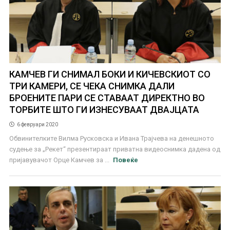
КАМЧЕВ ГИ СНИМАЛ БОКИ И КИЧЕВСКИОТ СО
ТРИ КАМЕРИ, СЕ ЧЕКА СНИМКА ДАЛИ
БРОЕНИТЕ ПАРИ СЕ СТАВААТ ДИРЕКТНО ВО
ТОРБИТЕ ШТО ГИ ИЗНЕСУВААТ ДВАЈЦАТА
6 февруари 2020
Обвинителките Вилма Русковска и Ивана Трајчева на денешното
судење за „Рекет“ презентираат приватна видеоснимка дадена од
пријавувачот Орце Камчев за ...
Повеќе