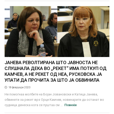
ЈАНЕВА РЕВОЛТИРАНА ШТО ЈАВНОСТА НЕ
СЛУШНАЛА ДЕКА ВО „РЕКЕТ“ ИМА ПОТКУП ОД
КАМЧЕВ, А НЕ РЕКЕТ ОД НЕА, РУСКОВСКА ЈА
УПАТИ ДА ПРОЧИТА ЗА ШТО ЈА ОБВИНИЛА
18 февруари 2020
Не помогнаа молбите на Бојан Јовановски и Катица Јанева,
обвинети за рекет врз Орце Камчев, новинарите да останат во
судница денеска кога се пуштаа см ...
Повеќе