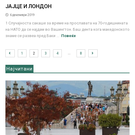
ЈАЈЦЕ И ЛОНДОН
6 декември 2019
1 Случајноста сакаше за време на прославата на 70-годишнината
на НАТО да се најдам во Вашингтон. Баш дента кога македонското
знаме се развеа пред Баки ...
Повеќе
…
1
2
3
4
8
Најчитани