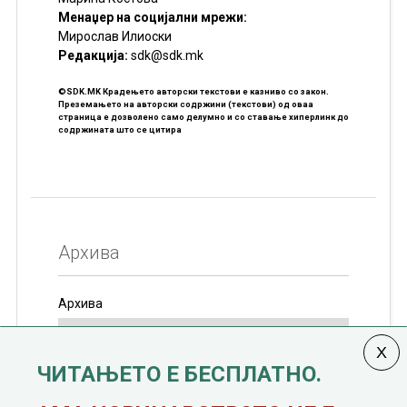
Менаџер на социјални мрежи:
Мирослав Илиоски
Редакцијa:
sdk@sdk.mk
©SDK.MK Крадењето авторски текстови е казниво со закон.
Преземањето на авторски содржини (текстови) од оваа
страница е дозволено само делумно и со ставање хиперлинк до
содржината што се цитира
Архива
Архива
ЧИТАЊЕТО Е БЕСПЛАТНО.
Колумната
САКАМ ДА КАЖАМ
излегува од 12