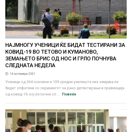
НАЈМНОГУ УЧЕНИЦИ ЌЕ БИДАТ ТЕСТИРАНИ ЗА
КОВИД-19 ВО ТЕТОВО И КУМАНОВО,
ЗЕМАЊЕТО БРИС ОД НОС И ГРЛО ПОЧНУВА
СЛЕДНАТА НЕДЕЛА
14 октомври 2021
Ученици од 364 основни и 109 средни училишта низ земјава ќе
бидат опфатени со скринингот за рано детектирање и превенција
од ковид-19, кој ќе почне сл ...
Повеќе