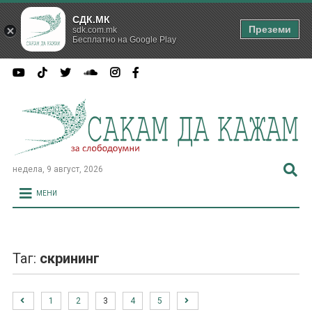
СДК.МК
Преземи
sdk.com.mk
Бесплатно на Google Play
недела, 9 август, 2026
МЕНИ
Таг:
скрининг
1
2
3
4
5