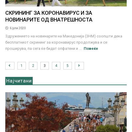
СКРИНИНГ ЗА КОРОНАВИРУС И ЗА
НОВИНАРИТЕ ОД ВНАТРЕШНОСТА
6 јули 2020
Здружението на новинарите на Македонија (ЗНМ) соопшти дека
бесплатниот скрининг за коронавирус продолжува и се
проширува, па сега ќе бидат опфатени и ...
Повеќе
1
2
3
4
5
Најчитани