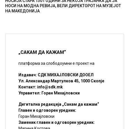
НОСИЈА СТАРА 130 ГОДИНИ ЗА НЕКОЈА ТРАЈАНКА ДА ЈА
НОСИ НА МОДНА РЕВИЈА, ВЕЛИ ДИРЕКТОРОТ НА МУЗЕЈОТ
НА МАКЕДОНИЈА
„САКАМ ДА КАЖАМ“
платформа за слободоумни е проект на
Издавач: СДК МИХАЈЛОВСКИ ДООЕЛ
Ул. Александар Мартулков 45, 1000 Скопје
Контакт:
info@sdk.mk
Управител: Горан Михајловски
Дигитална редакција „Сакам да кажам“
Главен и одговорен уредник:
Горан Михајловски
Заменик главен и одговорен уредник:
Марина Костова