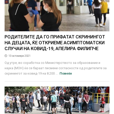
РОДИТЕЛИТЕ ДА ГО ПРИФАТАТ СКРИНИНГОТ
НА ДЕЦАТА, ЌЕ ОТКРИЕМЕ АСИМПТОМАТСКИ
СЛУЧАИ НА КОВИД-19, АПЕЛИРА ФИЛИПЧЕ
13 октомври 2021
Од утре, во соработка со Министерството за образование и
наука (МОН) ќе се бараат писмени согласности од родителите за
скринингот за ковид-19 на 8.200 ...
Повеќе