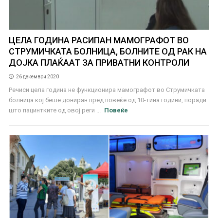
ЦЕЛА ГОДИНА РАСИПАН МАМОГРАФОТ ВО
СТРУМИЧКАТА БОЛНИЦА, БОЛНИТЕ ОД РАК НА
ДОЈКА ПЛАЌААТ ЗА ПРИВАТНИ КОНТРОЛИ
26 декември 2020
Речиси цела година не функционира мамографот во Струмичката
болница кој беше дониран пред повеќе од 10-тина години, поради
што пацинтките од овој реги ...
Повеќе