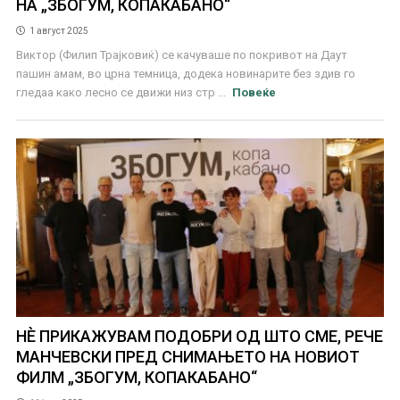
НА „ЗБОГУМ, КОПАКАБАНО“
1 август 2025
Виктор (Филип Трајковиќ) се качуваше по покривот на Даут
пашин амам, во црна темница, додека новинарите без здив го
гледаа како лесно се движи низ стр ...
Повеќе
НЀ ПРИКАЖУВАМ ПОДОБРИ ОД ШТО СМЕ, РЕЧЕ
МАНЧЕВСКИ ПРЕД СНИМАЊЕТО НА НОВИОТ
ФИЛМ „ЗБОГУМ, КОПАКАБАНО“