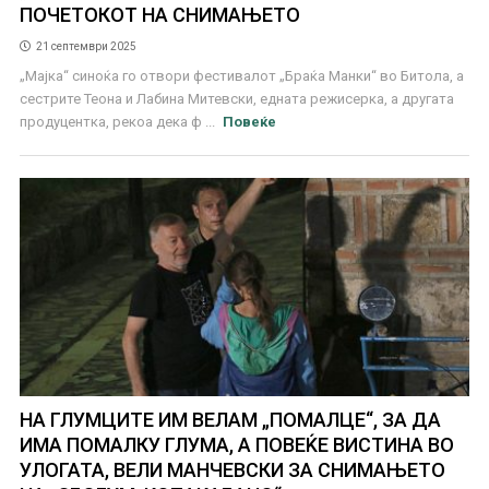
ПОЧЕТОКОТ НА СНИМАЊЕТО
21 септември 2025
„Мајка“ синоќа го отвори фестивалот „Браќа Манки“ во Битола, а
сестрите Теона и Лабина Митевски, едната режисерка, а другата
продуцентка, рекоа дека ф ...
Повеќе
НА ГЛУМЦИТЕ ИМ ВЕЛАМ „ПОМАЛЦЕ“, ЗА ДА
ИМА ПОМАЛКУ ГЛУМА, А ПОВЕЌЕ ВИСТИНА ВО
УЛОГАТА, ВЕЛИ МАНЧЕВСКИ ЗА СНИМАЊЕТО