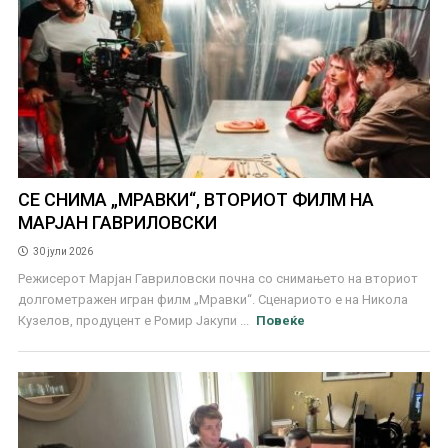
СЕ СНИМА „МРАВКИ“, ВТОРИОТ ФИЛМ НА
МАРЈАН ГАВРИЛОВСКИ
30 јули 2026
Режисерот Марјан Гавриловски почна со снимањето на вториот
долгометражен игран филм „Мравки“. Сценариото е на Никола
Кузелов, продуцент е Ромир Јакупи ...
Повеќе