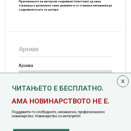
Преземањето на авторски содржини (текстови) од оваа
страница е дозволено само делумно и со ставање хиперлинк до
содржината што се цитира
Архива
Архива
ЧИТАЊЕТО Е БЕСПЛАТНО.
Колумната
САКАМ ДА КАЖАМ
излегува од 12
АМА НОВИНАРСТВОТО НЕ Е.
јануари, 1991 година
Поддржете го слободното, независно, професионално
новинарство. Новинарство со интегритет.