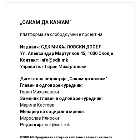
„САКАМ ДА КАЖАМ“
платформа за слободоумни е проект на
Издавач: СДК МИХАЈЛОВСКИ ДООЕЛ
Ул. Александар Мартулков 45, 1000 Скопје
Контакт:
info@sdk.mk
Управител: Горан Михајловски
Дигитална редакција „Сакам да кажам“
Главен и одговорен уредник:
Горан Михајловски
Заменик главен и одговорен уредник:
Марина Костова
Менаџер на социјални мрежи:
Мирослав Илиоски
Редакцијa:
sdk@sdk.mk
©SDK.MK Крадењето авторски текстови е казниво со закон.