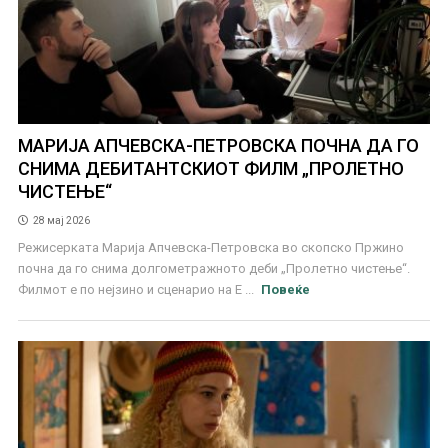
МАРИЈА АПЧЕВСКА-ПЕТРОВСКА ПОЧНА ДА ГО
СНИМА ДЕБИТАНТСКИОТ ФИЛМ „ПРОЛЕТНО
ЧИСТЕЊЕ“
28 мај 2026
Режисерката Марија Апчевска-Петровска во скопско Пржино
почна да го снима долгометражното деби „Пролетно чистење“.
Филмот е по нејзино и сценарио на Е ...
Повеќе