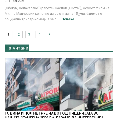
11 јули 2025
„Збогум, Копакабано“ (работен наслов „Биста“), осмиот филм на
Милчо Манчевски ќе почне да се снима на 15 јули. Филмот е
социјална трилер-комедија за б ...
Повеќе
1
2
3
4
Најчитани
ГОДИНА И ПОЛ НÈ ТРУЕ ЧАДОТ ОД ПИЦЕРИЈАТА ВО
НАШАТА СТАНБЕНА ЗГРАДА, БАРАМЕ ДА ИНТЕРВЕНИРА