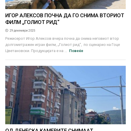
ИГОР АЛЕКСОВ ПОЧНА ДА ГО СНИМА ВТОРИОТ
ФИЛМ „ГОЛИОТ РИД“
29 декември 2025
Режисерот Игор Алексов вчера почна да снима неговиот втор
долгометражен игран филм, „Голиот рид“, по сценарио на Гоце
Цветановски. Продукцијата е на ...
Повеќе
ОД ДЕНЕСKA КАМЕРИТЕ СНИМААТ