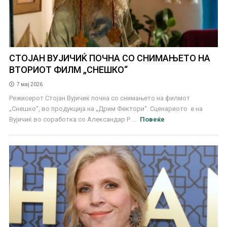
СТОЈАН ВУЈИЧИЌ ПОЧНА СО СНИМАЊЕТО НА
ВТОРИОТ ФИЛМ „СНЕШКО“
7 мај 2026
Режисерот Стојан Вујичиќ почна со снимањето на филмот
„Снешко“, во продукција на „Дрим Фектори“. Сценариото е на
Вујичиќ во соработка со Александар Р ...
Повеќе