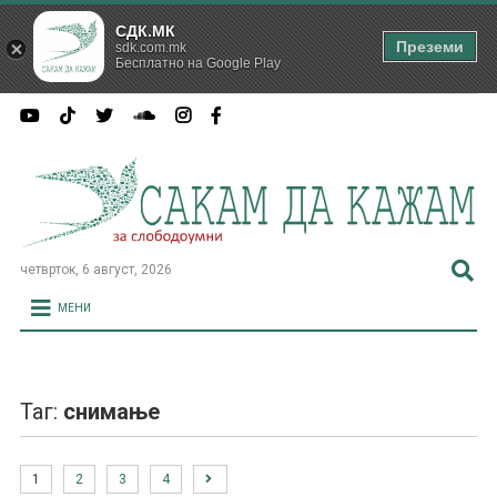
СДК.МК
Преземи
sdk.com.mk
Бесплатно на Google Play
четврток, 6 август, 2026
МЕНИ
Таг:
снимање
1
2
3
4