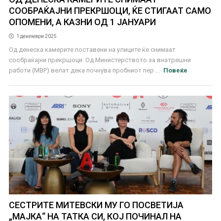
СООБРАЌАЈНИ ПРЕКРШОЦИ, ЌЕ СТИГААТ САМО
ОПОМЕНИ, А КАЗНИ ОД 1 ЈАНУАРИ
1 декември 2025
Од денеска камерите поставени на улиците ќе снимаат
сообраќајни прекршоци. Од Министерството за внатрешни
работи (МВР) велат дека почнува пробниот пер ...
Повеќе
СЕСТРИТЕ МИТЕВСКИ МУ ГО ПОСВЕТИЈА
„МАЈКА“ НА ТАТКА СИ, КОЈ ПОЧИНАЛ НА