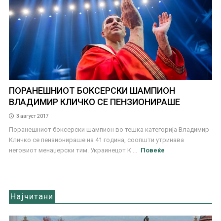
ПОРАНЕШНИОТ БОКСЕРСКИ ШАМПИОН
ВЛАДИМИР КЛИЧКО СЕ ПЕНЗИОНИРАШЕ
3 август 2017
Поранешниот боксерски шампион во тешка категорија Владимир
Кличко се пензионираше на 41 година, соопшти утринава
неговиот менаџерски тим. Украинецот К ...
Повеќе
Најчитани