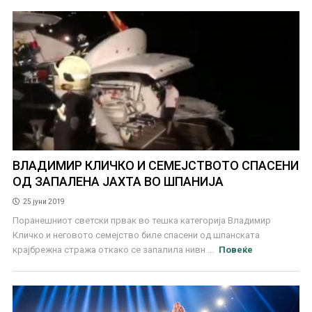
ВЛАДИМИР КЛИЧКО И СЕМЕЈСТВОТО СПАСЕНИ
ОД ЗАПАЛЕНА ЈАХТА ВО ШПАНИЈА
25 јуни 2019
Поранешниот светски првак во тешка категорија Владимир
Кличко и неговото семејство биле спасени од шпанската
крајбрежна стража откако се запалила нивн ...
Повеќе