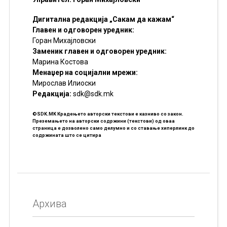
Дигитална редакција „Сакам да кажам“
Главен и одговорен уредник:
Горан Михајловски
Заменик главен и одговорен уредник:
Марина Костова
Менаџер на социјални мрежи:
Мирослав Илиоски
Редакцијa:
sdk@sdk.mk
©SDK.MK Крадењето авторски текстови е казниво со закон.
Преземањето на авторски содржини (текстови) од оваа
страница е дозволено само делумно и со ставање хиперлинк до
содржината што се цитира
Архива