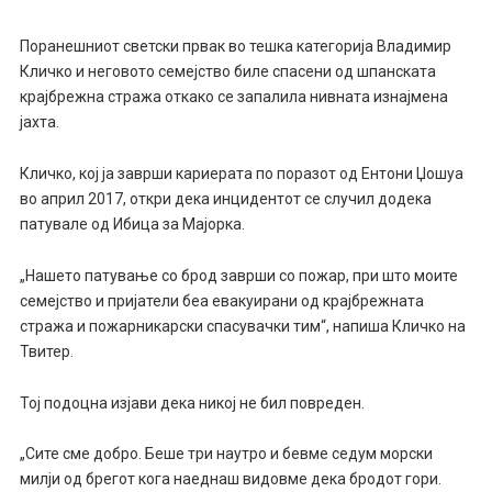
Поранешниот светски првак во тешка категорија Владимир
Кличко и неговото семејство биле спасени од шпанската
крајбрежна стража откако се запалила нивната изнајмена
јахта.
Кличко, кој ја заврши кариерата по поразот од Ентони Џошуа
во април 2017, откри дека инцидентот се случил додека
патувале од Ибица за Мајорка.
„Нашето патување со брод заврши со пожар, при што моите
семејство и пријатели беа евакуирани од крајбрежната
стража и пожарникарски спасувачки тим“, напиша Кличко на
Твитер.
Тој подоцна изјави дека никој не бил повреден.
„Сите сме добро. Беше три наутро и бевме седум морски
милји од брегот кога наеднаш видовме дека бродот гори.