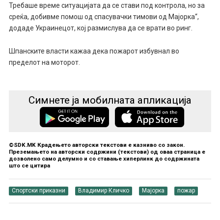
Требаше време ситуацијата да се стави под контрола, но за
среќа, добивме помош од спасувачки тимови од Мајорка“,
додаде Украинецот, кој размислува да се врати во ринг.
Шпанските власти кажаа дека пожарот избувнал во
пределот на моторот.
Симнете ја мобилната апликација
©SDK.MK Крадењето авторски текстови е казниво со закон.
Преземањето на авторски содржини (текстови) од оваа страница е
дозволено само делумно и со ставање хиперлинк до содржината
што се цитира
Спортски приказни
Владимир Кличко
Мајорка
пожар