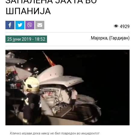
ЗАПАЛЕНА ЈАХТА ВО
ШПАНИЈА
4929
Мајорка, (Гардијан)
25 јуни 2019 - 18:52
Кличко изјави дека никој не бил повреден во инцидентот