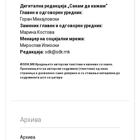
Дигитална редакција „Сакам да кажам“
Главен и одговорен уредник:
Горан Михајловски
Заменик главен и одговорен уредник:
Марина Костова
Менаџер на социјални мрежи:
Мирослав Илиоски
Редакцијa:
sdk@sdk.mk
©SDK.MK Крадењето авторски текстови е казниво со закон.
Преземањето на авторски содржини (текстови) од оваа
страница е дозволено само делумно и со ставање хиперлинк до
содржината што се цитира
Архива
Архива