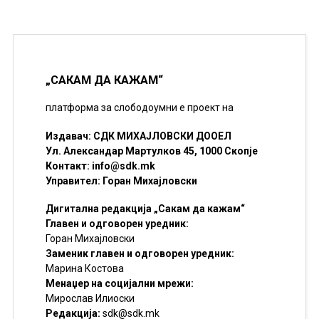
„САКАМ ДА КАЖАМ“
платформа за слободоумни е проект на
Издавач: СДК МИХАЈЛОВСКИ ДООЕЛ
Ул. Александар Мартулков 45, 1000 Скопје
Контакт:
info@sdk.mk
Управител: Горан Михајловски
Дигитална редакција „Сакам да кажам“
Главен и одговорен уредник:
Горан Михајловски
Заменик главен и одговорен уредник:
Марина Костова
Менаџер на социјални мрежи:
Мирослав Илиоски
Редакцијa:
sdk@sdk.mk