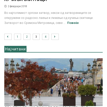
2 февруари 2018
Во најголемиот српски затвор, некои од затворениците се
опкружени со радоснo лаење и лижење од кучиња скитници.
Затворот во Сремска Митровица, севе ...
Повеќе
1
2
3
4
Најчитани