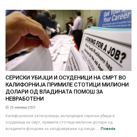
СЕРИСКИ УБИЈЦИ И ОСУДЕНИЦИ НА СМРТ ВО
КАЛИФОРНИЈА ПРИМИЛЕ СТОТИЦИ МИЛИОНИ
ДОЛАРИ ОД ВЛАДИНАТА ПОМОШ ЗА
НЕВРАБОТЕНИ
25 ноември 2020
Калифорниски затвореници, вклучувајќи сериски убијци и
осуденици на смрт, примиле стотици милиони долари од
владините фондови за заздравување од панде ...
Повеќе