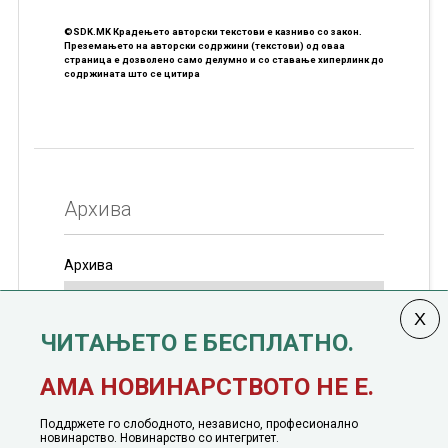
©SDK.MK Крадењето авторски текстови е казниво со закон.
Преземањето на авторски содржини (текстови) од оваа
страница е дозволено само делумно и со ставање хиперлинк до
содржината што се цитира
Архива
Архива
ЧИТАЊЕТО Е БЕСПЛАТНО.
Колумната
САКАМ ДА КАЖАМ
излегува од 12
АМА НОВИНАРСТВОТО НЕ Е.
јануари, 1991 година
Поддржете го слободното, независно, професионално
новинарство. Новинарство со интегритет.