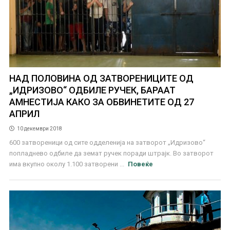
НАД ПОЛОВИНА ОД ЗАТВОРЕНИЦИТЕ ОД
„ИДРИЗОВО“ ОДБИЛЕ РУЧЕК, БАРААТ
АМНЕСТИЈА КАКО ЗА ОБВИНЕТИТЕ ОД 27
АПРИЛ
10 декември 2018
600 затвореници од сите одделенија на затворот „Идризово“
попладнево одбиле да земат ручек поради штрајк. Во затворот
има вкупно околу 1.100 затворени ...
Повеќе