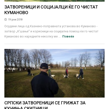
ЗАТВОРЕНИЦИ И СОЦИЈАЛЦИ ЌЕ ГО ЧИСТАТ
КУМАНОВО
19 јуни 2018
Осудени лица од Казнено-поправната установа во Куманово -
затвор „К'шање“ и корисници на социјална помош ќе го чистат
Куманово во наредните неколку ме ...
Повеќе
СРПСКИ ЗАТВОРЕНИЦИ СЕ ГРИЖАТ ЗА
КУЧИЊА СКИТНИЦИ