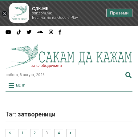
СДК.МК
Преземи
sdk.com.mk
Бесплатно на Google Play
сабота, 8 август, 2026
МЕНИ
Таг:
затвореници
1
2
3
4