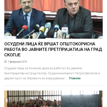
ОСУДЕНИ ЛИЦА ЌЕ ВРШАТ ОПШТОКОРИСНА
РАБОТА ВО ЈАВНИТЕ ПРЕТПРИЈАТИЈА НА ГРАД
СКОПЈЕ
1 февруари 2019
Осудени лица за полесни дела ќе работат во јавните
претпријатија на Град Скопје. Градоначалникот Петре Шилегов и
директорот на Управата за извршување ...
Повеќе