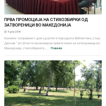
ПРВА ПРОМОЦИЈА НА СТИХОЗБИРКИ ОД
ЗАТВОРЕНИЦИ ВО МАКЕДОНИЈА
9 јули 2018
Казнено- поправниот дом од Штип и Народната библиотека „Гоце
Делчев “ во Штип ги промовираа првите книги на затвореници во
Македонија, стихозбирките „ ...
Повеќе