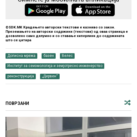
©SDK.MK Крадењето авторски текстови е казниво со закон.
Преземањето на авторски содржини (текстови) од оваа страница е
дозволено само делумно и со ставање хиперлинк до содржината
што се цитира
Дописна мрежа
базен
Велес
Институт за сеизмологија и земјотресно инженерство
реконструкција
„Дервен“
ПОВРЗАНИ