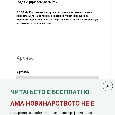
Редакцијa:
sdk@sdk.mk
©SDK.MK Крадењето авторски текстови е казниво со закон.
Преземањето на авторски содржини (текстови) од оваа
страница е дозволено само делумно и со ставање хиперлинк до
содржината што се цитира
Архива
Архива
ЧИТАЊЕТО Е БЕСПЛАТНО.
Колумната
САКАМ ДА КАЖАМ
излегува од 12
АМА НОВИНАРСТВОТО НЕ Е.
јануари, 1991 година
Поддржете го слободното, независно, професионално