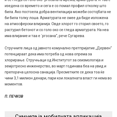
изедена со времето и сега е со помал профил отколку што
била. Ако постоела добра вентилација можеби состојбата не
би била толку лоша. Арматурата не смее да биде изложена
на атмосферски влијанија. Овде хлорот го сторил своето, го
растурил бетонот и со голо око се гледа арматурата. На неа
има влијание и таа е `ргосана“, рече Сугарева.
Стручните лица од јавното комунално претпријатие „Дервен“
потенцираат дека има потреба од нова опрема за
хлорирање. Стручњаци од Институтот за сеизмологија и
земјотресно инженерство, во март годинава беа на увид и
препорача целосна санација. Пресметките се дека тоа ќе
чини 3,1 милион денари, пари кои локалната власт ги нема во
моментов.
П. ПЕЧКОВ
Симнете ја мобилната апликација