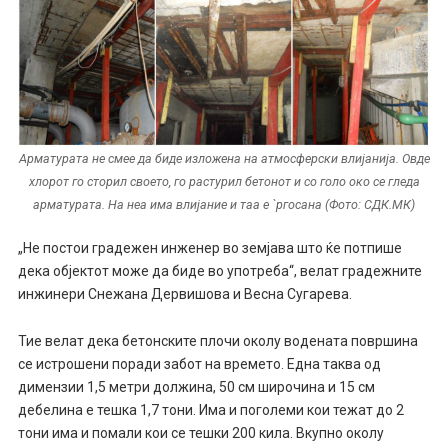
Арматурата не смее да биде изложена на атмосферски влијанија. Овде
хлорот го сторил своето, го растурил бетонот и со голо око се гледа
арматурата. На неа има влијание и таа е `ргосана (Фото: СДК.МК)
„Не постои градежен инженер во земјава што ќе потпише
дека објектот може да биде во употреба“, велат градежните
инжинери Снежана Дервишова и Весна Сугарева.
Тие велат дека бетонските плочи околу водената површина
се истрошени поради забот на времето. Една таква од
димензии 1,5 метри должина, 50 см широчина и 15 см
дебелина е тешка 1,7 тони. Има и поголеми кои тежат до 2
тони има и помали кои се тешки 200 кила. Вкупно околу