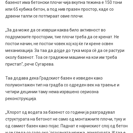
базенот има бетонски плочи чија вкупна тежина е 150 тони
или 65 кубика бетон, а под нив празен простор, каде со
дрвени талпи се потпираат овие плочи.
„За да може да се изврши каква било активност во
подрумските простории, тие плочи треба да се кренат. Не
постои начин, не постои човек кој кој ќе ги крене освен
механизација. За таа да дојде до тука мора сè да се растури
околу базенот. Тоа се градежни машини на кои им треба
пристап“, рече Сугарева.
Таа додава дека Градскиот базен е изведен како
полумонтажен тип на градба со одреден век на траење и
четири децинии таму нема изрвшено сериозна
реконструкција.
„Хлорот од водата за базенот со години ја разградувал
структурата на бетонот не само од монтажните плочи, туку и
од самиот базен како појас. Паднат е најнискиот слој од бетон
и се гледа со голо око `ргосаната мрежа, арматурата. И таа е