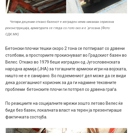
Четири децении откако базенот е изграден нема никаква сериозна
реконструкција, арматурата се гледа со голо око и е `ргосана (Фото:
СДК.МК)
Бетонски плочки тешки скоро 2 тона се потпираат со дрвени
столбови, а просториите прокиснуваат во Градскиот базен во
Велес. Откако во 1979 беше изграден од Југословенската
народна армија (ЈНА) за тогашните армиски игри на војската,
ништо не е е санирано. Во подземениот дел може да се види
дека досегашниот корисник за да ги надмине тековните
проблеми бетонските плочи ги потпрел со дрвена граѓа.
По реакциите на социјалните мрежи зошто летово Велес ќе
биде без базен, локалната власт на терен ја презентираше
фактичката состојба.