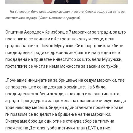
На 6 локации биле предвидени маркички за станбени згради, а на една за
општинската зграда. (Фото: Општина Аеродром)
Општина Аеродром ќе избрише 7 маркички за згради, за што
постапките се почнати и ќе траат неколку месеци, вели
градоначалникот Тимчо Муцунски. Сите парцели каде биле
предвидени згради се државно земјиште и ниту една не е
продадена на приватен инвеститор со што, вели Муцунски,
постапките се чисти и нема можноста за закани со тужби.
„Почнавме иницијатива за бришење на седум маркички, тие
се парцели што се на државно земјиште. На 6 биле
предвидени станбени згради, а на една е за општинската
зграда. Процедурата за промена на плановите очекуваме да
трае неколку месеци, бидејќи единствените промени кои ќе
ги правиме се во делот на бришење на тие маркички.
Очекуваме брзо да оди оти не станува збор за типична
промена на Детален урбанистички план (ДУП), а ние