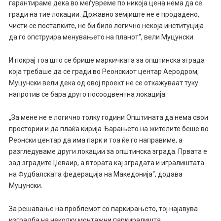
гарантираме дека во меѓувреме по никоја цена нема да се
гради на тие локации. Државно земјиште не е продадено,
чисти се постапките, не би било логично некоја институција
да го опструира менувањето на планот“, вели Муцунски.
И покрај тоа што се брише маркичката за општинска зграда
која требаше да се гради во Реонскиот центар Аеродром,
Муцунски вели дека од овој проект не се откажуваат туку
напротив се бара друго посоодвентна локација.
„За мене не е логично толку години Општината да нема свои
простории и да плаќа кирија. Барањето на жителите беше во
Реонски центар да има парк и тоа ќе го направиме, а
разгледуваме други локации за општинска зграда. Првата е
зад зградите Џеваир, а втората кај зградата и игралиштата
на Фудбалската федерација на Македонија“, додава
Муцунски.
За решавање на проблемот со паркирањето, тој најавува
изградба на неколку монтажни паркиралишта.