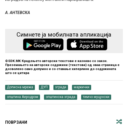
А. АНТЕВСКА
Симнете ја мобилната апликација
©SDK.MK Крадењето авторски текстови е казниво со закон.
Преземањето на авторски содржини (текстови) од оваа страница е
дозволено само делумно и со ставање хиперлинк до содржината
што се цитира
Дописна мрежа
ДУП
згради
маркички
општина Аеродром
општинска зграда
тимчо муцунски
ПОВРЗАНИ