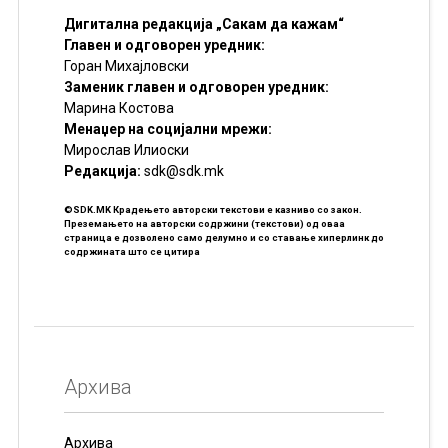
Дигитална редакција „Сакам да кажам“
Главен и одговорен уредник:
Горан Михајловски
Заменик главен и одговорен уредник:
Марина Костова
Менаџер на социјални мрежи:
Мирослав Илиоски
Редакцијa:
sdk@sdk.mk
©SDK.MK Крадењето авторски текстови е казниво со закон.
Преземањето на авторски содржини (текстови) од оваа
страница е дозволено само делумно и со ставање хиперлинк до
содржината што се цитира
Архива
Архива