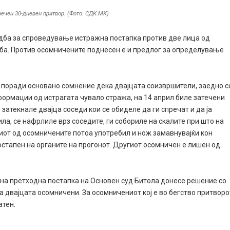
зречен 30-дневен притвор. (Фото: СДК.МК)
дба за спроведување истражна постапка против две лица од
жба. Против осомничените поднесен е и предлог за определување
 поради основано сомнение дека двајцата соизвршители, заедно с
ормации од истрагата чувало стража, на 14 април биле затечени
затекнале двајца соседи кои се обиделе да ги спречат и да ја
ла, се нафрлиле врз соседите, ги собориле на скалите при што на
иот од осомничените потоа употребил и нож замавнувајќи кон
 достапен на органите на прогонот. Другиот осомничен е лишен од
а на претходна постапка на Основен суд Битола донесе решение со
а двајцата осомничени. За осомничениот кој е во бегство притворо
атен.