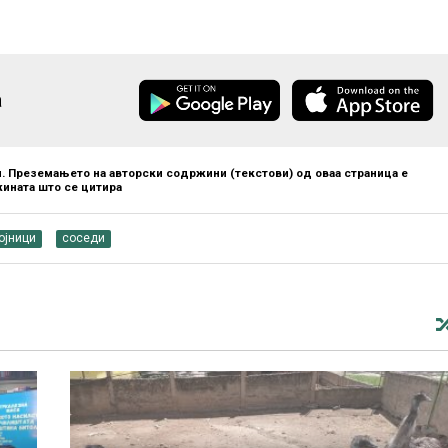
а
. Преземањето на авторски содржини (текстови) од оваа страница е
ината што се цитира
ојници
соседи