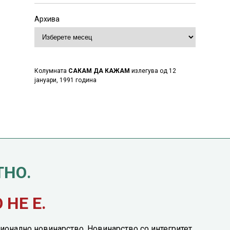
Архива
Колумната
САКАМ ДА КАЖАМ
излегува од 12
јануари, 1991 година
ТНО.
НЕ Е.
ионално новинарство. Новинарство со интегритет.