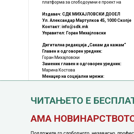
платформа за слободоумни е проект на
Издавач: СДК МИХАЈЛОВСКИ ДООЕЛ
Ул. Александар Мартулков 45, 1000 Скопје
Контакт:
info@sdk.mk
Управител: Горан Михајловски
Дигитална редакција „Сакам да кажам“
Главен и одговорен уредник:
Горан Михајловски
Заменик главен и одговорен уредник:
Марина Костова
Менаџер на социјални мрежи:
Мирослав Илиоски
Редакцијa:
sdk@sdk.mk
ЧИТАЊЕТО Е БЕСПЛА
©SDK.MK Крадењето авторски текстови е казниво со закон.
Преземањето на авторски содржини (текстови) од оваа
страница е дозволено само делумно и со ставање хиперлинк
до содржината што се цитира
АМА НОВИНАРСТВОТО 
Поддржете го слободното, независно, профес