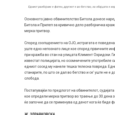
Едниот разбојник е фатен, другиот е во бегство, за обајцата е и
Основното јавно обвинителство Битола донесе наре
Битола и Прилеп за кривично дело разбојничка кра
мерка притвор.
Според соопшрението на ОЈО, истрагата е поведена
уште едно непознато лице кое според првичните инф
при кражба во стан на улицата Климент Охридски. Ги 
известат полицијата, но осомничените употребилe си
едниот сосед му нанеле тешка телесна повреда. Едн
станарите, по што се дал во бегство и се’ уште не е
слобода.
Постапувајќи по предлогот на обвинителот, судијат
кое определи мерка притвор во траење до 30 дена з
ќе започне да се применува од денот кога ќе биде ф
Ж. ЗДРАВКОВСКА