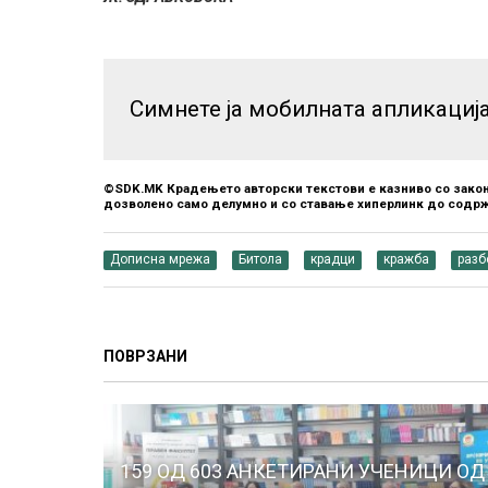
Симнете ја мобилната апликациј
©SDK.MK Крадењето авторски текстови е казниво со закон
дозволено само делумно и со ставање хиперлинк до содрж
Дописна мрежа
Битола
крадци
кражба
разб
ПОВРЗАНИ
159 ОД 603 АНКЕТИРАНИ УЧЕНИЦИ ОД