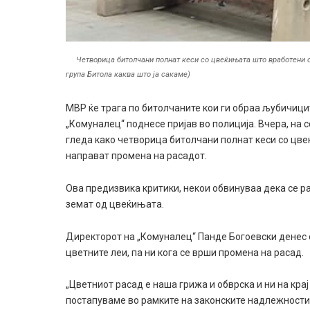
Четворица битолчани полнат кеси со цвеќињата што вработени од
група Битола каква што ја сакаме)
МВР ќе трага по битолчаните кои ги обраа љубичици
„Комуналец“ поднесе пријав во полиција. Вчера, на
гледа како четворица битолчани полнат кеси со цве
направат промена на расадот.
Ова предизвика критики, некои обвинуваа дека се р
земат од цвеќињата.
Директорот на „Комуналец“ Панде Богоевски денес 
цветните леи, па ни кога се врши промена на расад.
„Цветниот расад е наша грижа и обврска и ни на крај
постапуваме во рамките на законските надлежности.