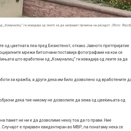
 „Комуналец“ ги извадија од леите за да направат промена на расадот. (Фото: Фејсб
те од цветната леа пред Безистенот, откако Јавното претпријатие
 социјалните мрежи битолчани поставија фотографаии на кои се
ќињата што вработени од „Комуналец“ ги извадија од леите за да
аботи за кражба, а други дека им било дозволено од вработените д
објасни дека тие никому не дозволиле да зема од цвеќињата од
 на памет не ни е да дозволиме некој тоа да го прави. Ние
 Случајот е пријавен евидентиран во МВР, па понатаму нека се