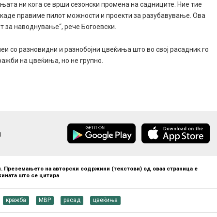
ињата ни кога се врши сезонски промена на садниците. Ние тие
 каде правиме пилот можности и проекти за разубавување. Ова
от за наводнување“, рече Богоевски.
леи со разновидни и разнобојни цвеќиња што во свој расадник го
ражби на цвеќиња, но не групно.
а
. Преземањето на авторски содржини (текстови) од оваа страница е
ината што се цитира
кражба
МВР
расад
цвеќиња