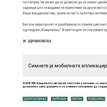
постапува. Не може да се дозволи да се земат цвеќ
садници што ги вадиме ги користиме за други места
беше вандалски чин, среќа не ни го оштетија систем
Битола оваа пролет е разубавена со повеќе цветни 
одгледува „Комуналец“. И претходно се случувале к
Ж. ЗДРАВКОВСКА
Симнете ја мобилната апликациј
©SDK.MK Крадењето авторски текстови е казниво со закон
дозволено само делумно и со ставање хиперлинк до содрж
Дописна мрежа
љубичици
Битола
Комуналец