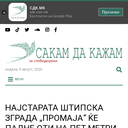
СДК.МК
Преземи
sdk.com.mk
Бесплатно на Google Play
недела, 9 август, 2026
МЕНИ
НАЈСТАРАТА ШТИПСКА
ЗГРАДА „ПРОМАЈА“ ЌЕ