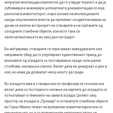
испратил инспекција комплетно да го утврди теренот и да ја
сублимира и анализира целокупната документација со која
располага инвеститорот, и врз основа на инспекциските
наоди општинските власти да преземат соодветни мерки за
да им се излезе во пресрет на станарите и на граѓаните од
соседните станбени објекти, кои исто така се
засегнатикопањето во овој дел на градот.
Во меѓувреме, станарите ги спречуваат изведувачите кои
направиле обид да го узурпираат единствениот приод до
влезовите од зградата со поставување среде скли разни
столбови, скелиња и слично. Велат дека ќе дежураат и ден и
ноќ, но нема да дозвалат некој нешто да гради.
Во зградата има и станари кои по професија се геолози кои
велат дека со постојаното копање на карпите до зградата се
поткопуваат и темелите на самата зграда. Целиот овој
простор на зградата „Промаја“ и останатите станбени објекти
во Горно Маало лежат на вулкански гранитни карпи кои со
механизација, но и со временските неприлики лесно се