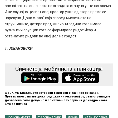
распаѓаат, па опасноста по зградата станува уште поголема.
И не случајно целиот овој простор уште од старо време се
нарекува „Црна скала“ која според мислењето на
стручњаците, датира пред милиони години кога имало
вулкански ерупции кога се формирале ридот Исар и
останатите ридови во овој дел на градот.
Т. ЈОВАНОВСКИ
Симнете ја мобилната апликација
©SDK.MK Крадењето авторски текстови е казниво со закон.
Преземањето на авторски содржини (текстови) од оваа страница е
дозволено само делумно и со ставање хиперлинк до содржината
што се цитира
Дописна мрежа
градоначалник
зграда
Иван Јорданов