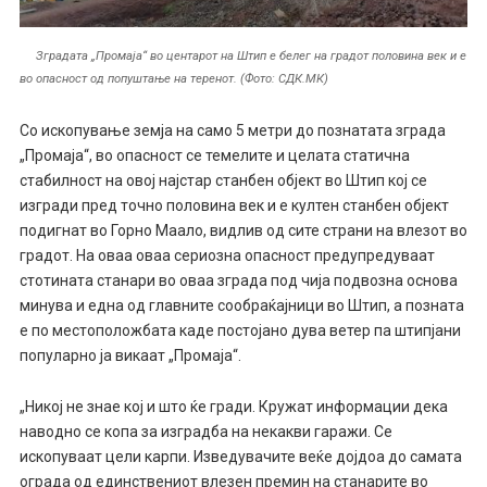
Зградата „Промаја“ во центарот на Штип е белег на градот половина век и е
во опасност од попуштање на теренот. (Фото: СДК.МК)
Со ископување земја на само 5 метри до познатата зграда
„Промаја“, во опасност се темелите и целата статична
стабилност на овој најстар станбен објект во Штип кој се
изгради пред точно половина век и е култен станбен објект
подигнат во Горно Маало, видлив од сите страни на влезот во
градот. На оваа оваа сериозна опасност предупредуваат
стотината станари во оваа зграда под чија подвозна основа
минува и една од главните сообраќајници во Штип, а позната
е по местоположбата каде постојано дува ветер па штипјани
популарно ја викаат „Промаја“.
„Никој не знае кој и што ќе гради. Кружат информации дека
наводно се копа за изградба на некакви гаражи. Се
ископуваат цели карпи. Изведувачите веќе дојдоа до самата
ограда од единствениот влезен премин на станарите во