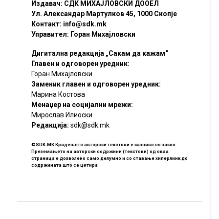
Издавач: СДК МИХАЈЛОВСКИ ДООЕЛ
Ул. Александар Мартулков 45, 1000 Скопје
Контакт:
info@sdk.mk
Управител: Горан Михајловски
Дигитална редакција „Сакам да кажам“
Главен и одговорен уредник:
Горан Михајловски
Заменик главен и одговорен уредник:
Марина Костова
Менаџер на социјални мрежи:
Мирослав Илиоски
Редакцијa:
sdk@sdk.mk
©SDK.MK Крадењето авторски текстови е казниво со закон.
Преземањето на авторски содржини (текстови) од оваа
страница е дозволено само делумно и со ставање хиперлинк до
содржината што се цитира