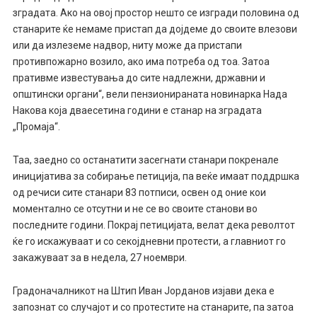
зградата. Ако на овој простор нешто се изгради половина од
станарите ќе немаме пристап да дојдеме до своите влезови
или да излеземе надвор, ниту може да пристапи
противпожарно возило, ако има потреба од тоа. Затоа
пративме известувања до сите надлежни, државни и
општински органи“, вели пензионираната новинарка Нада
Накова која дваесетина години е станар на зградата
„Промаја“.
Таа, заедно со останатити засегнати станари покренале
иницијатива за собирање петиција, па веќе имаат поддршка
од речиси сите станари 83 потписи, освен од оние кои
моментално се отсутни и не се во своите станови во
последните години. Покрај петицијата, велат дека револтот
ќе го искажуваат и со секојдневни протести, а главниот го
закажуваат за в недела, 27 ноември.
Градоначалникот на Штип Иван Јорданов изјави дека е
запознат со случајот и со протестите на станарите, па затоа