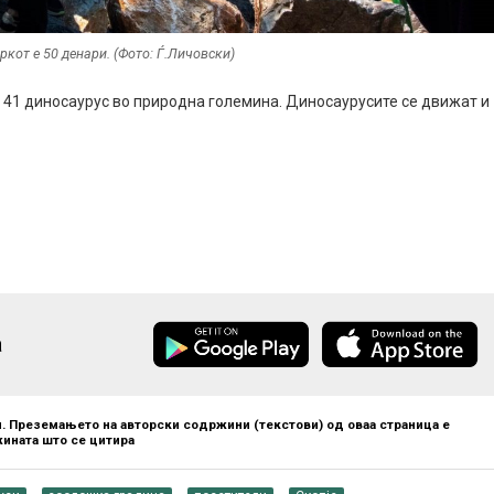
ркот е 50 денари. (Фото: Ѓ.Личовски)
а 41 диносаурус во природна големина. Диносаурусите се движат и
а
. Преземањето на авторски содржини (текстови) од оваа страница е
ината што се цитира