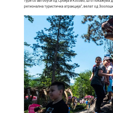
тури со автобуси од Србија и Косово, што покажува 
регионална туристичка атракција“, велат од Зоолош