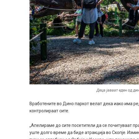
Деца јаваат еден од ди
Вработените во Дино паркот велат дека иако има ре
контролираат сите.
„Апелираме до сите посетители да се почитуваат пр
уште долго време да биде атракција во Скопје. Изм