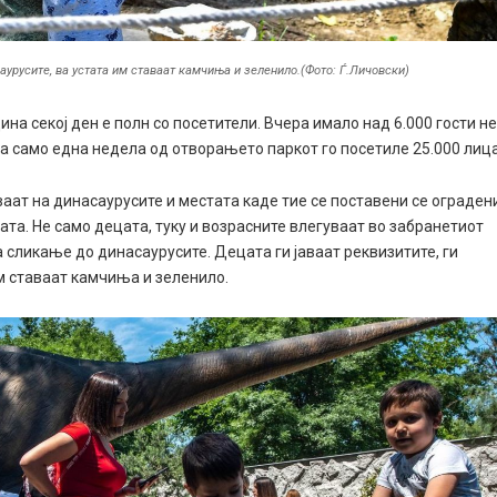
саурусите, ва устата им ставаат камчиња и зеленило.(Фото: Ѓ.Личовски)
на секој ден е полн со посетители. Вчера имало над 6.000 гости н
 за само една недела од отворањето паркот го посетиле 25.000 лица
ваат на динасаурусите и местата каде тие се поставени се ограден
лата. Не само децата, туку и возрасните влегуваат во забранетиот
а сликање до динасаурусите. Децата ги јаваат реквизитите, ги
им ставаат камчиња и зеленило.