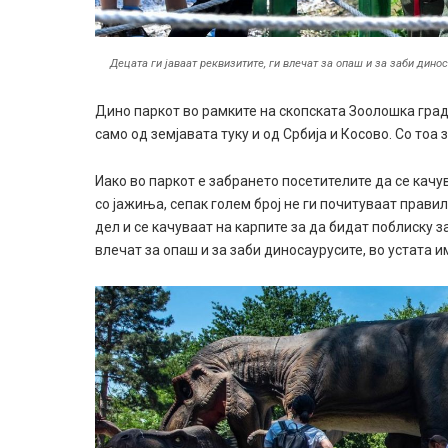
Децата ги јаваат реквизитите, ги влечат за опаш и за заби дино
Дино паркот во рамките на скопската Зоолошка гради
само од земјавата туку и од Србија и Косово. Со тоа
Иако во паркот е забрането посетителите да се качу
со јажиња, сепак голем број не ги почитуваат прави
дел и се качуваат на карпите за да бидат поблиску з
влечат за опаш и за заби диносаурусите, во устата 