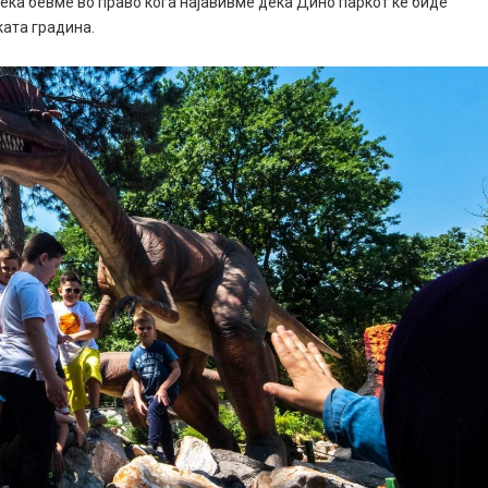
дека бевме во право кога најавивме дека Дино паркот ќе биде
ката градина.