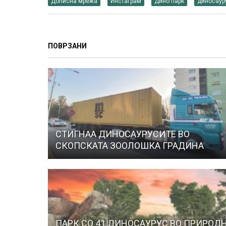
Дописна мрежа
Инстаграм
Дино парк
диносаур
ПОВРЗАНИ
СТИГНАА ДИНОСАУРУСИТЕ ВО
СКОПСКАТА ЗООЛОШКА ГРАДИНА
ПАРК СО 41 ДИНОСАУРУС ВО ПРИРОД