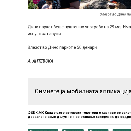
Влезот во Дино па
Дино паркот беше пуштен во употреба на 29 мај. Им
испуштаат звуци.
Влезот во Дино паркот е 50 денари.
А. АНТЕВСКА
Симнете ја мобилната апликациј
©SDK.MK Крадењето авторски текстови е казниво со закон
дозволено само делумно и со ставање хиперлинк до содрж