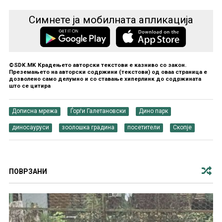
Симнете ја мобилната апликација
©SDK.MK Крадењето авторски текстови е казниво со закон.
Преземањето на авторски содржини (текстови) од оваа страница е
дозволено само делумно и со ставање хиперлинк до содржината
што се цитира
Дописна мрежа
Ѓорѓи Галетановски
Дино парк
диносауруси
зоолошка градина
посетители
Скопје
ПОВРЗАНИ