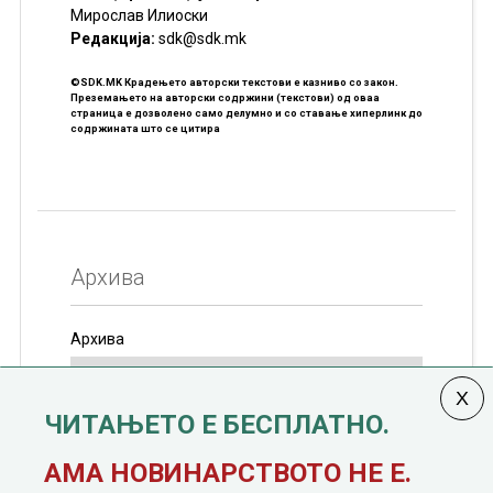
Мирослав Илиоски
Редакцијa:
sdk@sdk.mk
©SDK.MK Крадењето авторски текстови е казниво со закон.
Преземањето на авторски содржини (текстови) од оваа
страница е дозволено само делумно и со ставање хиперлинк до
содржината што се цитира
Архива
Архива
ЧИТАЊЕТО Е БЕСПЛАТНО.
Колумната
САКАМ ДА КАЖАМ
излегува од 12
АМА НОВИНАРСТВОТО НЕ Е.
јануари, 1991 година