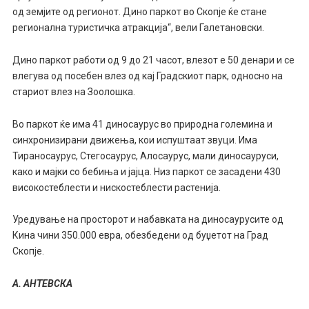
од земјите од регионот. Дино паркот во Скопје ќе стане
регионална туристичка атракција“, вели Галетановски.
Дино паркот работи од 9 до 21 часот, влезот е 50 денари и се
влегува од посебен влез од кај Градскиот парк, односно на
стариот влез на Зоолошка.
Во паркот ќе има 41 диносаурус во природна големина и
синхронизирани движења, кои испуштаат звуци. Има
Тираносаурус, Стегосаурус, Алосаурус, мали диносауруси,
како и мајки со бебиња и јајца. Низ паркот се засадени 430
високостеблести и нискостеблести растенија.
Уредување на просторот и набавката на диносаурусите од
Кина чини 350.000 евра, обезбедени од буџетот на Град
Скопје.
А. АНТЕВСКА