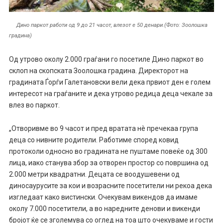
Дино паркот работи од 9 до 21 часот, влезот е 50 денари.(Фото: Зоолошка
градина)
Од утрово околу 2.000 граѓани го посетиле Дино паркот во
склоп на скопската Зоолошка градина. Директорот на
градината Ѓорѓи Галетановски вели дека првиот ден е голем
интересот на граѓаните и дека утрово редица деца чекале за
влез во паркот.
„Отворивме во 9 часот и пред вратата нè пречекаа група
деца со нивните родители. Работиме според ковид
протоколи односно во градината не пуштаме повеќе од 300
лица, иако станува збор за отворен простор со површина од
2.000 метри квадратни. Децата се воодушевени од
диносаурусите за кои и возрасните посетители ни рекоа дека
изгледаат како вистински. Очекувам викендов да имаме
околу 7.000 посетители, а во наредните денови и викенди
бројот ќе се зголемува со оглед на тоа што очекуваме и гости