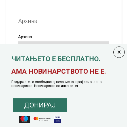
Архива
Архива
ЧИТАЊЕТО Е БЕСПЛАТНО.
Колумната
САКАМ ДА КАЖАМ
излегува од 12
АМА НОВИНАРСТВОТО НЕ Е.
јануари, 1991 година
Поддржете го слободното, независно, професионално
новинарство. Новинарство со интегритет.
ДОНИРАЈ
© 2016 - 2026 Сакам Да Кажам. Сите права задржани |
Маркетинг
понуда
|
Понуда за политичко рекламирање
|
Политика на приватност
|
Политика на инклузија
|
Кодекс на однесување