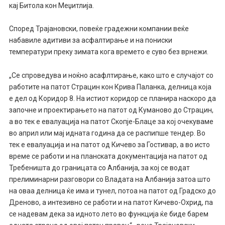
кај Битола кон Меџитлија.
Според Трајановски, повеќе градежни компании веќе
набавиле адитиви за асфалтирање и на пониски
температури преку зимата кога времето е суво без врнежи.
„Се спроведува и ноќно асафлтирање, како што е случајот со
работите на патот Страцин кон Крива Паланка, делница која
е дел од Коридор 8. На истиот коридор се планира наскоро да
започне и проектирањето на патот од Куманово до Страцин,
а во тек е евалуација на патот Скопје-Блаце за кој очекуваме
во април или мај идната година да се распипше тендер. Во
тек е евалуација и на патот од Кичево за Гостивар, а во исто
време се работи и на планската документација на патот од
Требеништа до границата со Албанија, за кој се водат
прелиминарни разговори со Владата на Албанија затоа што
на оваа делница ќе има и тунел, потоа на патот од Градско до
Дреново, а интезивно се работи и на патот Кичево-Охрид, па
се надевам дека за идното лето во функција ќе биде барем