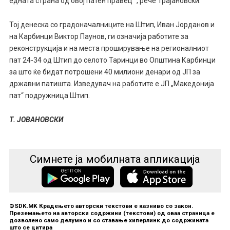
едната страна од овој патен правец“ , рече Трајановски.
Тој денеска со градоначалниците на Штип, Иван Јорданов и
на Карбинци Виктор Паунов, ги означија работите за
реконструкција и на места проширување на регионалниот
пат 24-34 од Штип до селото Таринци во Општина Карбинци
за што ќе бидат потрошени 40 милиони денари од ЈП за
државни патишта. Изведувач на работите е ЈП „Македонија
пат“ подружница Штип.
Т. ЈОВАНОВСКИ
Симнете ја мобилната апликација
©SDK.MK Крадењето авторски текстови е казниво со закон.
Преземањето на авторски содржини (текстови) од оваа страница е
дозволено само делумно и со ставање хиперлинк до содржината
што се цитира