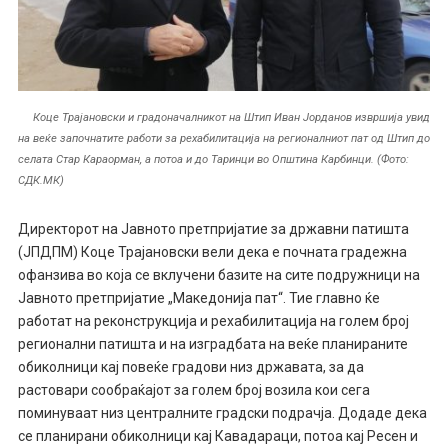
Коце Трајановски и градоначалникот на Штип Иван Јорданов извршија увид
на веќе започнатите работи за рехабилитација на регионалниот пат од Штип до
селата Стар Караорман, а потоа и до Таринци во Општина Карбинци. (Фото:
СДК.МК)
Директорот на Јавното претпријатие за државни патишта
(ЈПДПМ) Коце Трајановски вели дека е почната градежна
офанзива во која се вклучени базите на сите подружници на
Јавното претпријатие „Македонија пат“. Тие главно ќе
работат на реконструкција и рехабилитација на голем број
регионални патишта и на изградбата на веќе планираните
обиколници кај повеќе градови низ државата, за да
растовари сообраќајот за голем број возила кои сега
поминуваат низ централните градски подрачја. Додаде дека
се планирани обиколници кај Кавадараци, потоа кај Ресен и