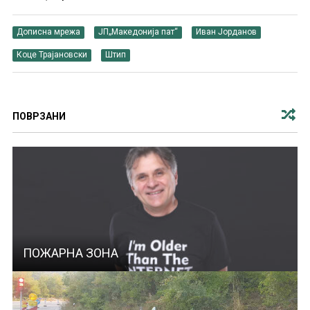
Дописна мрежа
ЈП„Македонија пат“
Иван Јорданов
Коце Трајановски
Штип
ПОВРЗАНИ
ПОЖАРНА ЗОНА