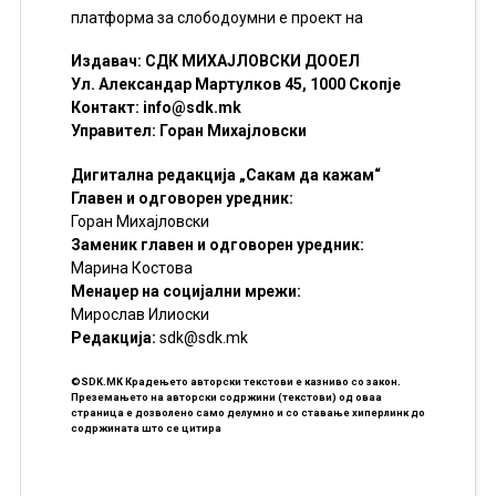
платформа за слободоумни е проект на
Издавач: СДК МИХАЈЛОВСКИ ДООЕЛ
Ул. Александар Мартулков 45, 1000 Скопје
Контакт:
info@sdk.mk
Управител: Горан Михајловски
Дигитална редакција „Сакам да кажам“
Главен и одговорен уредник:
Горан Михајловски
Заменик главен и одговорен уредник:
Марина Костова
Менаџер на социјални мрежи:
Мирослав Илиоски
Редакцијa:
sdk@sdk.mk
©SDK.MK Крадењето авторски текстови е казниво со закон.
Преземањето на авторски содржини (текстови) од оваа
страница е дозволено само делумно и со ставање хиперлинк до
содржината што се цитира