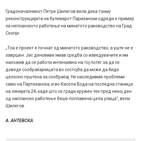
Градоначалникот Петре Шилегов вели дека токму
реконструкцијата на булеварот Паризански одреди е пример
за непланското работење на минатото раководство на Град
Скопје.
„Тоа е проект е почнат од минатото раководство, а уште не е
завршен. Јас деновиве имав средба со изведувачите и им
наложив да се работи интензивно на тој потег за да се
доведе сообраќајницата во состојба да може да биде
целосно пуштена за сообраќај. Не наследивме проблеми
само на Партизанска, и во Кисела Вода на последна станица
на линијата 24, каде што се гради кружен тек пред некој ден
од напланско работење беше поплавена цела улица“, вели
Шилегов.
А. АНТЕВСКА