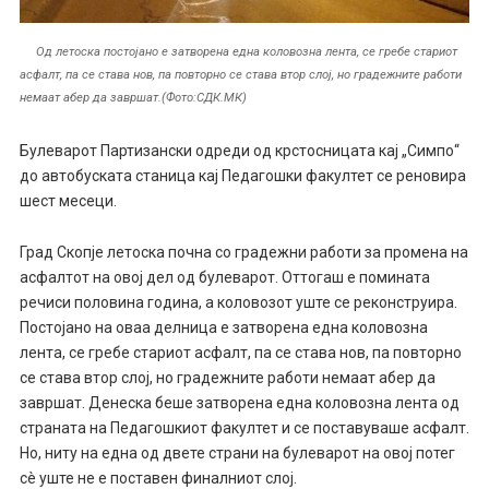
Од летоска постојано е затворена една коловозна лента, се гребе стариот
асфалт, па се става нов, па повторно се става втор слој, но градежните работи
немаат абер да завршат.(Фото:СДК.МК)
Булеварот Партизански одреди од крстосницата кај „Симпо“
до автобуската станица кај Педагошки факултет се реновира
шест месеци.
Град Скопје летоска почна со градежни работи за промена на
асфалтот на овој дел од булеварот. Оттогаш е помината
речиси половина година, а коловозот уште се реконструира.
Постојано на оваа делница е затворена една коловозна
лента, се гребе стариот асфалт, па се става нов, па повторно
се става втор слој, но градежните работи немаат абер да
завршат. Денеска беше затворена една коловозна лента од
страната на Педагошкиот факултет и се поставуваше асфалт.
Но, ниту на една од двете страни на булеварот на овој потег
сè уште не е поставен финалниот слој.