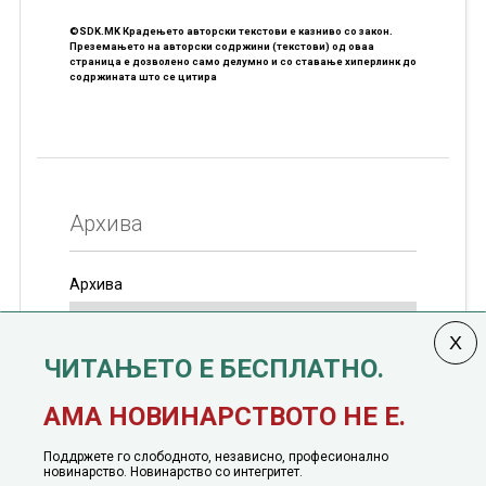
©SDK.MK Крадењето авторски текстови е казниво со закон.
Преземањето на авторски содржини (текстови) од оваа
страница е дозволено само делумно и со ставање хиперлинк до
содржината што се цитира
Архива
Архива
ЧИТАЊЕТО Е БЕСПЛАТНО.
Колумната
САКАМ ДА КАЖАМ
излегува од 12
АМА НОВИНАРСТВОТО НЕ Е.
јануари, 1991 година
Поддржете го слободното, независно, професионално
новинарство. Новинарство со интегритет.