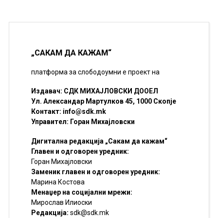
„САКАМ ДА КАЖАМ“
платформа за слободоумни е проект на
Издавач: СДК МИХАЈЛОВСКИ ДООЕЛ
Ул. Александар Мартулков 45, 1000 Скопје
Контакт:
info@sdk.mk
Управител: Горан Михајловски
Дигитална редакција „Сакам да кажам“
Главен и одговорен уредник:
Горан Михајловски
Заменик главен и одговорен уредник:
Марина Костова
Менаџер на социјални мрежи:
Мирослав Илиоски
Редакцијa:
sdk@sdk.mk