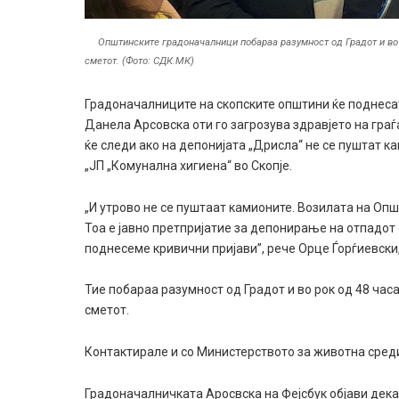
Општинските градоначалници побараа разумност од Градот и во 
сметот. (Фото: СДК.МК)
Градоначалниците на скопските општини ќе поднеса
Данела Арсовска оти го загрозува здравјето на граѓ
ќе следи ако на депонијата „Дрисла“ не се пуштат к
„ЈП „Комунална хигиена“ во Скопје.
„И утрово не се пуштаат камионите. Возилата на Опш
Тоа е јавно претпријатие за депонирање на отпадот 
поднесеме кривични пријави”, рече Орце Ѓорѓиевски
Тие побараа разумност од Градот и во рок од 48 час
сметот.
Контактирале и со Министерството за животна сред
Градоначалничката Аросвска на Фејсбук објави дека „