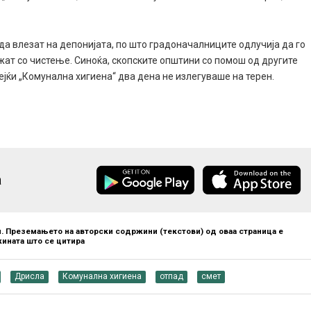
да влезат на депонијата, по што градоначалниците одлучија да го
жат со чистење. Синоќа, скопските општини со помош од другите
ејќи „Комунална хигиена“ два дена не излегуваше на терен.
а
. Преземањето на авторски содржини (текстови) од оваа страница е
ината што се цитира
Дрисла
Комунална хигиена
отпад
смет