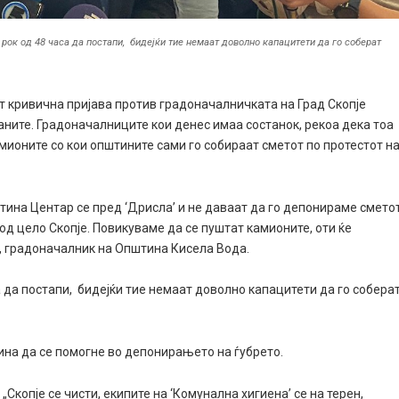
рок од 48 часа да постапи, бидејќи тие немаат доволно капацитети да го соберат
т кривична пријава против градоначалничката на Град Скопје
аните. Градоначалниците кои денес имаа состанок, рекоа дека тоа
амионите со кои општините сами го собираат сметот по протестот н
тина Центар се пред ‘Дрисла’ и не даваат да го депонираме сметот
од цело Скопје. Повикуваме да се пуштат камионите, оти ќе
, градоначалник на Општина Кисела Вода.
а да постапи, бидејќи тие немаат доволно капацитети да го собера
ина да се помогне во депонирањето на ѓубрето.
Скопје се чисти, екипите на ‘Комунална хигиена’ се на терен,