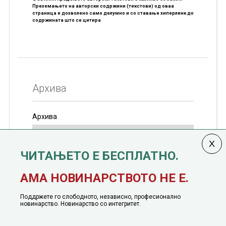
Преземањето на авторски содржини (текстови) од оваа
страница е дозволено само делумно и со ставање хиперлинк до
содржината што се цитира
Архива
Архива
ЧИТАЊЕТО Е БЕСПЛАТНО.
Колумната
САКАМ ДА КАЖАМ
излегува од 12
АМА НОВИНАРСТВОТО НЕ Е.
јануари, 1991 година
Поддржете го слободното, независно, професионално
новинарство. Новинарство со интегритет.