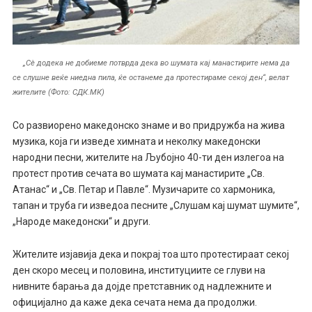
„Сè додека не добиеме потврда дека во шумата кај манастирите нема да
се слушне веќе ниедна пила, ќе останеме да протестираме секој ден“, велат
жителите (Фото: СДК.МК)
Со развиорено македонско знаме и во придружба на жива
музика, која ги изведе химната и неколку македонски
народни песни, жителите на Љубојно 40-ти ден излегоа на
протест против сечата во шумата кај манастирите „Св.
Атанас“ и „Св. Петар и Павле“. Музичарите со хармоника,
тапан и труба ги изведоа песните „Слушам кај шумат шумите“,
„Народе македонски“ и други.
Жителите изјавија дека и покрај тоа што протестираат секој
ден скоро месец и половина, институциите се глуви на
нивните барања да дојде претставник од надлежните и
официјално да каже дека сечата нема да продолжи.