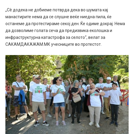
„Сè додека не добиеме потврда дека во шумата кај
манастирите нема да се слушне веќе ниедна пила, ќе
останеме да протестираме секој ден. Ќе одиме докрај. Нема
да дозволиме голата сеча да предизвика еколошка и
инфраструктурна катастрофа за селото“, велат за
САКАМДАКАЖАМ.МК учесниците во протестот.