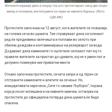
Жителите изјавија дека и покрај тоа што протестираат секој ден скоро
месец и половина, институциите се глуви на нивните барања. (Фото:
СДК.МК)
Протестите започнаа на 12 август, кога жителите се пожалија
на голема сеча во шумата. Тие стравуваат дека соголениот
рид ќе предизвика свлечишта и поплави во селото при
обилни дождови и контаминирање на резерварот за вода.
Додаваат дека камионите го оштетиле селскиот пат кој го
правеле жителите за пристап до црквите, кој не е јавен пат и
делумно поминува низ приватни имоти.
Откако започнаа протестите, сечата запре и од терен се
отстранети камионите и алатите за сечење. Но,
иницијативата наречена „Сите го сакаме Љубојно“, порака
која ја носат испишана и на нивните маички, останува на
протестите до официјална потврда дека шумата ќе биде
спасена.