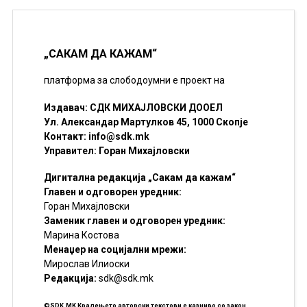
„САКАМ ДА КАЖАМ“
платформа за слободоумни е проект на
Издавач: СДК МИХАЈЛОВСКИ ДООЕЛ
Ул. Александар Мартулков 45, 1000 Скопје
Контакт:
info@sdk.mk
Управител: Горан Михајловски
Дигитална редакција „Сакам да кажам“
Главен и одговорен уредник:
Горан Михајловски
Заменик главен и одговорен уредник:
Марина Костова
Менаџер на социјални мрежи:
Мирослав Илиоски
Редакцијa:
sdk@sdk.mk
©SDK.MK Крадењето авторски текстови е казниво со закон.