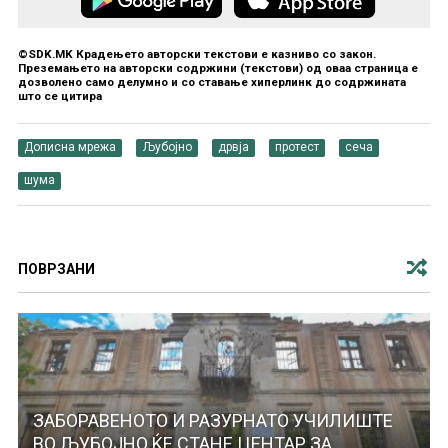
©SDK.MK Крадењето авторски текстови е казниво со закон.
Преземањето на авторски содржини (текстови) од оваа страница е
дозволено само делумно и со ставање хиперлинк до содржината
што се цитира
Дописна мрежа
Љубојно
дрвја
протест
сеча
шума
ПОВРЗАНИ
ЗАБОРАВЕНОТО И РАЗУРНАТО УЧИЛИШТЕ
ВО ЉУБОЈНО ЌЕ СТАНЕ ЦЕНТАР ЗА